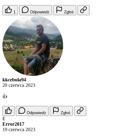
1
Odpowiedz
Zgłoś
kkcebula94
20 czerwca 2023
👍
Odpowiedz
Zgłoś
E
Error2017
19 czerwca 2023