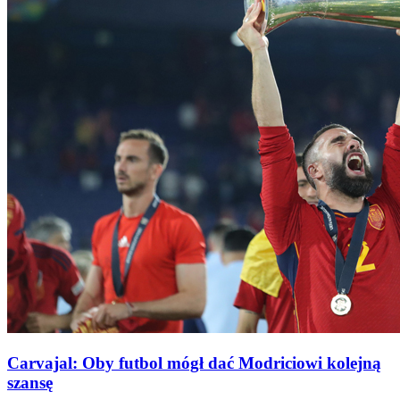
Carvajal: Oby futbol mógł dać Modriciowi kolejną
szansę