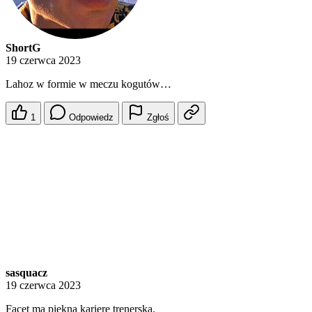
ShortG
19 czerwca 2023
Lahoz w formie w meczu kogutów…
1
Odpowiedz
Zgłoś
sasquacz
19 czerwca 2023
Facet ma piękną karierę trenerską.