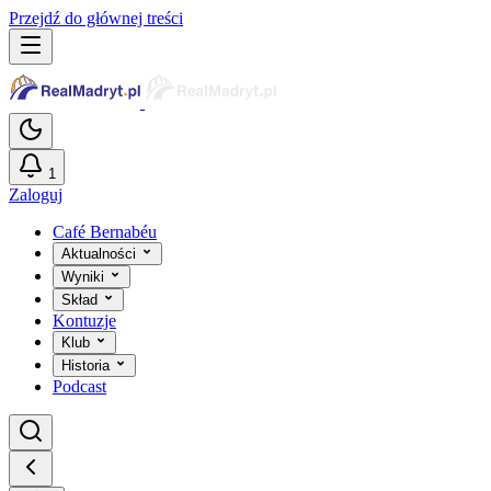
Przejdź do głównej treści
1
Zaloguj
Café Bernabéu
Aktualności
Wyniki
Skład
Kontuzje
Klub
Historia
Podcast