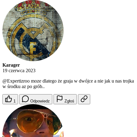
Karager
19 czerwca 2023
@Expertizroo
moze dlatego że graja w dwójce a nie jak u nas trojka
w środku az po grób..
1
Odpowiedz
Zgłoś