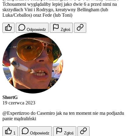
Tchouameni wyglądaliby lepiej jako dwie 6 a przed nimi na
skrzydłach Vini i Rodrygo, kreatywny Bellingham (lub
Luka/Ceballos) oraz Fede (lub Toni)
Odpowiedz
Zgłoś
ShortG
19 czerwca 2023
@Expertizroo
do Casemiro jak na ten moment nie ma podjazdu
panie mądraliński
1
Odpowiedz
Zgłoś