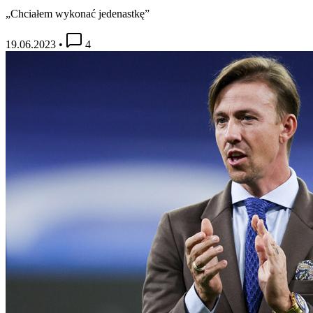
„Chciałem wykonać jedenastkę”
19.06.2023
•
4