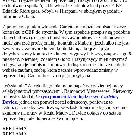
Ancelotti będzie trenerem reprezentacji Brazylii od 2024 roku. To
efekt dwóch spotkań, jakie włoski szkoleniowiec i prezes CBF,
Ednaldo Ridrugues, odbyli w Hiszpanii w ubiegłym tygodniu -
informuje Globo.
Z prawnego punktu widzenia Carletto nie może podpisać jeszcze
kontraktu z CBF do stycznia. W tym aspekcie przepisy są podobne
do tych obowiązujących transfery zawodników - szkoleniowiec
może zawrzeć profesjonalny kontrakt z klubem, jeżeli albo nie jest
związany z żadnym klubem kontraktem, albo jeżeli jego
dotychczasowy kontrakt z klubem wygasły lub wygasną w ciągu 6
miesięcy. Niemniej, zdaniem Globo Brazylijczycy mieli otrzymać
od gwarancje podpisania umowy. Jedną z nich jest to, że Carletto
wskaże zaufaną osobę, która zacznie wprowadzać zmiany w
reprezentacji Canarinhos aż do jego przybycia.
„Wysłannik” Ancelottiego miałby pomagać w codziennej pracy
selekcjonerowi tymczasowemu, Ramonowi Menezesowi. Pierwotny
pomysł zakładał, że
tym pomocnikiem będzie syn
Carletto
,
Davide
, jednak ten pomysł został odrzucony, ponieważ to
jednoznacznie by świadczyło, że włoski trener nie będzie zbytnio
skupiony na pracy w Realu Madryt. Davide dołączy do sztabu
reprezentacji, ale dopiero ze swoim ojcem.
REKLAMA
REKLAMA