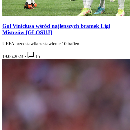
Gol Viníciusa wśród najlepszych bramek Ligi
Mistrzów [GŁOSUJ]
UEFA przedstawiła zestawienie 10 trafień
19.06.2023
•
15