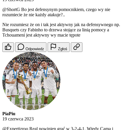
@ShortG
Bo jest defensynym pomocnikiem, czego wy nie
rozumiecie że nie każdy atakuje?..
Nie rozumiesz że on i tak jest aktywny jak na defensywnego np.
Busquets czy Fabinho to drzewa stojące za linią pomocy a
Tchouameni jest aktywny wy macie tępote
Odpowiedz
Zgłoś
PiaPiu
19 czerwca 2023
@Expertizroo
Real powinien grać w 3-2-4-1. Wtedy Cama i