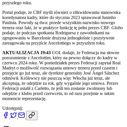
przyszłego roku.
Portal podaje, że CBF myśli również o zlikwidowaniu stanowiska
koordynatora kadry, które do stycznia 2023 sprawował Juninho
Paulista. Powody są dwa: przede wszystkim nazwisko nowego
trenera oraz fakt, że w praktyce funkcję tę pełni prezes CBF.
Globo
podaje, że podczas spotkania Rodriguesa z zawodnikami na
zgrupowaniu w Barcelonie drużyna jednogłośnie i pozytywnie
zareagowała na przyjście Ancelottiego w przyszłym roku.
AKTUALIZACJA 19:43
UOL
dodaje, że Federacja ma słowne
porozumienie z Ancelottim, który na pewno dołączy do kadry w
czerwcu 2024 roku. W poniedziałek prezes Federacji zapytał Real
Madryt o możliwość rozwiązania umowy trenera przed czasem i
przejęcie go już teraz, ale dyrektor generalny José Ángel Sánchez
odmówił. Królewscy nie puszczą więc Włocha już teraz, ale
akceptują, że odejdzie za rok, gdy wygaśnie jego umowa. Prezes
Federacji ustalił z Carletto, że jeśli ten zostanie zwolniony lub
odejdzie z klubu przed czerwcem, to od razu przejmie w takim
momencie reprezentację.
Udostępnij: