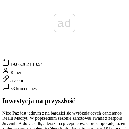
ad
19.06.2023 10:54
Rauer
as.com
33 komentarzy
Inwestycja na przyszłość
Nico Paz jest jednym z najbardziej się wyróżniających canteranos
Realu Madryt. W poprzednim sezonie zanotował awans z zespołu
Juvenilu A do Castilli, a teraz ma przepracować pretemporadę razem
z pierwszym zespołem Królewskich. Ponadto w wieku 18 lat ma już