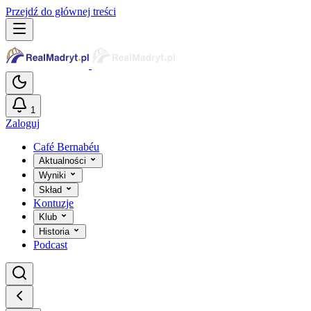
Przejdź do głównej treści
1
Zaloguj
Café Bernabéu
Aktualności
Wyniki
Skład
Kontuzje
Klub
Historia
Podcast