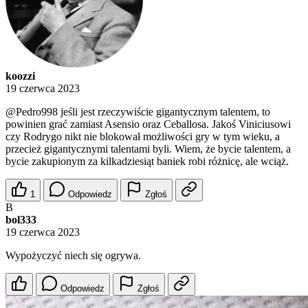
koozzi
19 czerwca 2023
@Pedro998
jeśli jest rzeczywiście gigantycznym talentem, to
powinien grać zamiast Asensio oraz Ceballosa. Jakoś Viniciusowi
czy Rodrygo nikt nie blokował możliwości gry w tym wieku, a
przecież gigantycznymi talentami byli. Wiem, że bycie talentem, a
bycie zakupionym za kilkadziesiąt baniek robi różnicę, ale wciąż.
1
Odpowiedz
Zgłoś
B
bol333
19 czerwca 2023
Wypożyczyć niech się ogrywa.
Odpowiedz
Zgłoś