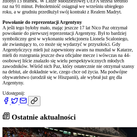
zdobył 13 bramek. W Lidze Młodzieżowej UEFA strzela średnio
raz na 91 minut. Pełnoletniość osiągnął we wrześniu ubiegłego
roku, a w grudniu przedłużył swój kontrakt z Realem Madryt.
Powołanie do reprezentacji Argentyny
A jeśli tego byłoby mało, mając jeszcze 17 lat Nico Paz otrzymał
powołanie do pierwszej reprezentacji Argentyny. Był to bardziej
symboliczny gest w wykonaniu selekcjonera Lionela Scaloniego,
ale zwiastujący to, co może się wydarzyć w przyszłości. Gdy
Argentyńczycy mieli już zapewniony awans na mundial w Katarze,
mieli do rozegrania jeszcze dwa oficjalne mecze i wówczas na 44-
osobowej liście znalazło się wielu perspektywicznych młodych
zawodników. Wśród nich Paz, który ostatecznie nie otrzymał szansy
na debiut, ale dokładnie wie, czego chce od życia. Ma podwójne
obywatelstwo (urodził się w Hiszpanii), ale wybrał już grę dla
Argentyny.
Udostępnij:
Ostatnie aktualności