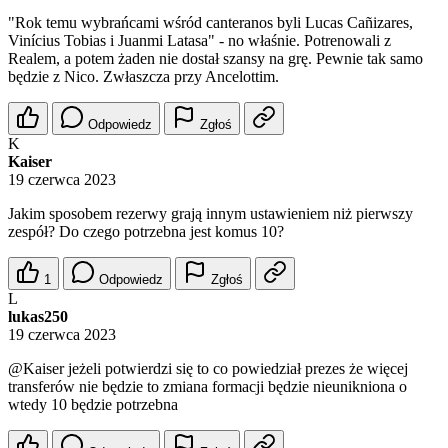
"Rok temu wybrańcami wśród canteranos byli Lucas Cañizares,
Vinícius Tobias i Juanmi Latasa" - no właśnie. Potrenowali z
Realem, a potem żaden nie dostał szansy na grę. Pewnie tak samo
będzie z Nico. Zwłaszcza przy Ancelottim.
Odpowiedz
Zgłoś
K
Kaiser
19 czerwca 2023
Jakim sposobem rezerwy grają innym ustawieniem niż pierwszy
zespół? Do czego potrzebna jest komus 10?
1
Odpowiedz
Zgłoś
L
lukas250
19 czerwca 2023
@Kaiser
jeżeli potwierdzi się to co powiedział prezes że więcej
transferów nie będzie to zmiana formacji będzie nieunikniona o
wtedy 10 będzie potrzebna