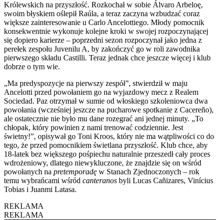
Królewskich na przyszłość. Rozkochał w sobie Álvaro Arbeloę,
swoim błyskiem oślepił Raúla, a teraz zaczyna wzbudzać coraz
większe zainteresowanie u Carlo Ancelottiego. Młody pomocnik
konsekwentnie wykonuje kolejne kroki w swojej rozpoczynającej
się dopiero karierze – poprzedni sezon rozpoczynał jako jedna z
perełek zespołu Juvenilu A, by zakończyć go w roli zawodnika
pierwszego składu Castilli. Teraz jednak chce jeszcze więcej i klub
dobrze o tym wie.
„Ma predyspozycje na pierwszy zespół”, stwierdził w maju
Ancelotti przed powołaniem go na wyjazdowy mecz z Realem
Sociedad. Paz otrzymał w sumie od włoskiego szkoleniowca dwa
powołania (wcześniej jeszcze na pucharowe spotkanie z Cacereño),
ale ostatecznie nie było mu dane rozegrać ani jednej minuty. „To
chłopak, który powinien z nami trenować codziennie. Jest
świetny!”, opisywał go Toni Kroos, który nie ma wątpliwości co do
tego, że przed pomocnikiem świetlana przyszłość. Klub chce, aby
18-latek bez większego pośpiechu naturalnie przeszedł cały proces
wdrożeniowy, dlatego niewykluczone, że znajdzie się on wśród
powołanych na
pretemporadę
w Stanach Zjednoczonych – rok
temu wybrańcami wśród
canteranos
byli Lucas Cañizares, Vinícius
Tobias i Juanmi Latasa.
REKLAMA
REKLAMA