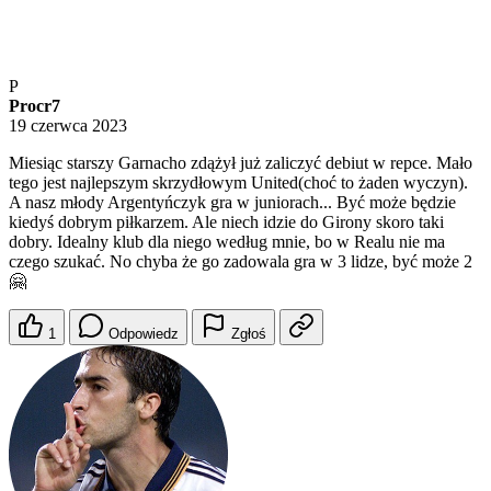
P
Procr7
19 czerwca 2023
Miesiąc starszy Garnacho zdążył już zaliczyć debiut w repce. Mało
tego jest najlepszym skrzydłowym United(choć to żaden wyczyn).
A nasz młody Argentyńczyk gra w juniorach... Być może będzie
kiedyś dobrym piłkarzem. Ale niech idzie do Girony skoro taki
dobry. Idealny klub dla niego według mnie, bo w Realu nie ma
czego szukać. No chyba że go zadowala gra w 3 lidze, być może 2
🤗
1
Odpowiedz
Zgłoś