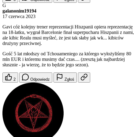
G
galanonim19194
17 czerwca 2023
Gavi cóż kolejny trener reprezentacji Hiszpanii opiera reprezentację
na 18-latku, wygrał Barcelonie finał superpucharu Hiszpanii z nami,
ale kibic Realu musi myśleć, że jest tak słaby jak wk... kibiców
drużyny przeciwnej.
Gość 5 lat młodszy od Tchouameniego za którego wyłożyliśmy 80
mln EUR i któremu musimy dać czas.... (zresztą jak najbardziej
słusznie - ja wierzę, że to będzie jego sezon).
2
Odpowiedz
Zgłoś