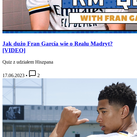
Jak dużo Fran García wie o Realu Madryt?
[VIDEO]
Quiz z udziałem Hiszpana
17.06.2023
•
2