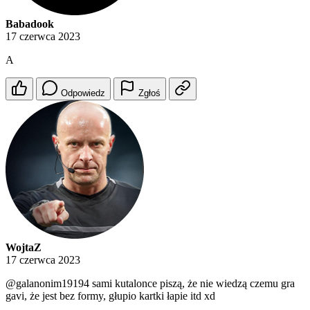
Babadook
17 czerwca 2023
A
Odpowiedz
Zgłoś
WojtaZ
17 czerwca 2023
@galanonim19194
sami kutalonce piszą, że nie wiedzą czemu gra
gavi, że jest bez formy, głupio kartki łapie itd xd