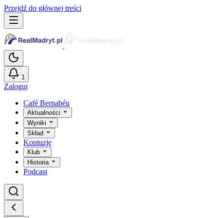
Przejdź do głównej treści
1
Zaloguj
Café Bernabéu
Aktualności
Wyniki
Skład
Kontuzje
Klub
Historia
Podcast