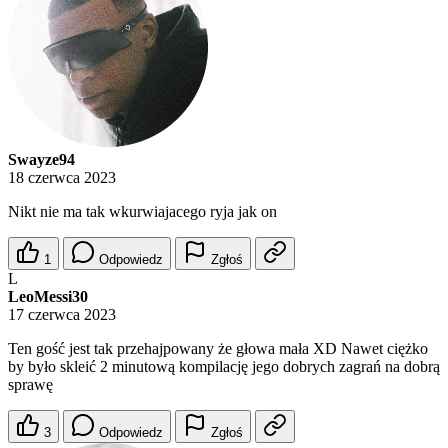
Swayze94
18 czerwca 2023
Nikt nie ma tak wkurwiajacego ryja jak on
1
Odpowiedz
Zgłoś
L
LeoMessi30
17 czerwca 2023
Ten gość jest tak przehajpowany że głowa mała XD Nawet ciężko
by było skleić 2 minutową kompilację jego dobrych zagrań na dobrą
sprawę
3
Odpowiedz
Zgłoś