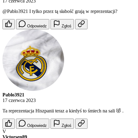
17 czerwca 2023
@Pablo3921
I tylko przez tą słabość grają w reprezentacji?
Odpowiedz
Zgłoś
Pablo3921
17 czerwca 2023
Ta reprezentacja Hiszpanii teraz a kiedyś to śmiech na sali 🤣 .
Odpowiedz
Zgłoś
V
Victorsen89