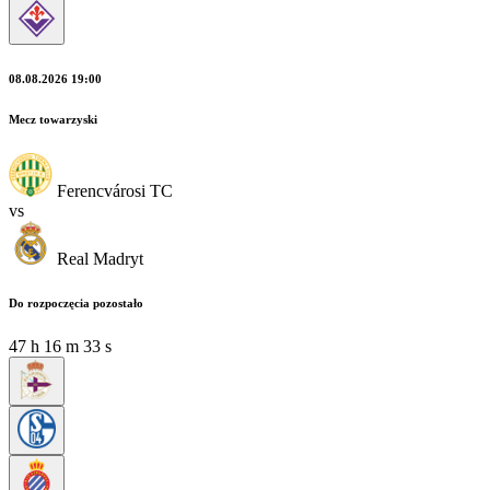
08.08.2026 19:00
Mecz towarzyski
Ferencvárosi TC
vs
Real Madryt
Do rozpoczęcia pozostało
47
h
16
m
32
s