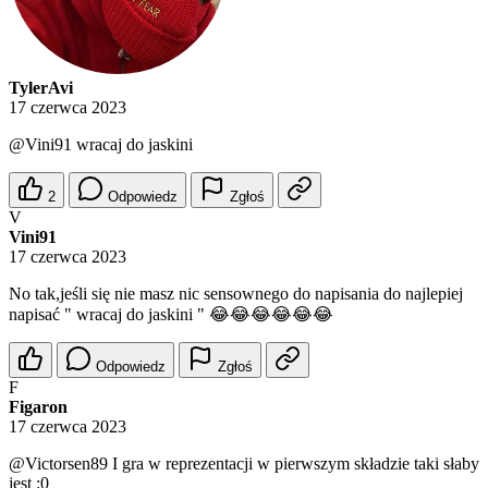
TylerAvi
17 czerwca 2023
@Vini91
wracaj do jaskini
2
Odpowiedz
Zgłoś
V
Vini91
17 czerwca 2023
No tak,jeśli się nie masz nic sensownego do napisania do najlepiej
napisać " wracaj do jaskini " 😂😂😂😂😂😂
Odpowiedz
Zgłoś
F
Figaron
17 czerwca 2023
@Victorsen89
I gra w reprezentacji w pierwszym składzie taki słaby
jest :0