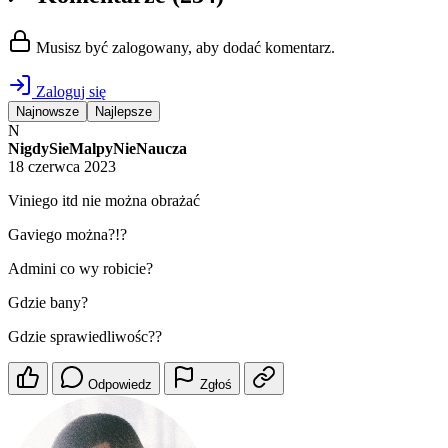
Musisz być zalogowany, aby dodać komentarz.
Zaloguj się
Najnowsze
Najlepsze
N
NigdySieMalpyNieNaucza
18 czerwca 2023
Viniego itd nie można obrażać
Gaviego można?!?
Admini co wy robicie?
Gdzie bany?
Gdzie sprawiedliwośc??
Odpowiedz
Zgłoś