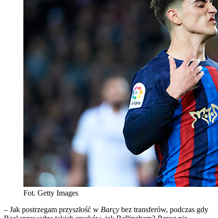
Fot. Getty Images
– Jak postrzegam przyszłość w
Barçy
bez transferów, podczas gdy