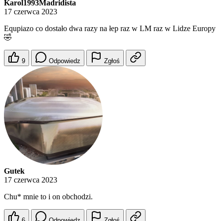
Karol1993Madridista
17 czerwca 2023
Equpiazo co dostało dwa razy na łep raz w LM raz w Lidze Europy
🤣
9
Odpowiedz
Zgłoś
Gutek
17 czerwca 2023
Chu* mnie to i on obchodzi.
6
Odpowiedz
Zgłoś