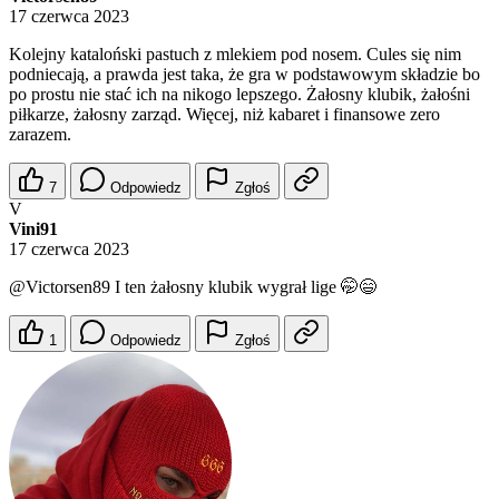
17 czerwca 2023
Kolejny kataloński pastuch z mlekiem pod nosem. Cules się nim
podniecają, a prawda jest taka, że gra w podstawowym składzie bo
po prostu nie stać ich na nikogo lepszego. Żałosny klubik, żałośni
piłkarze, żałosny zarząd. Więcej, niż kabaret i finansowe zero
zarazem.
7
Odpowiedz
Zgłoś
V
Vini91
17 czerwca 2023
@Victorsen89
I ten żałosny klubik wygrał lige 🤭😄
1
Odpowiedz
Zgłoś