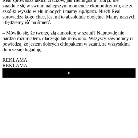
Real sprowadza takich cracków, jak Bellingham?
Barça
nie
znajduje się w swoim najlepszym momencie ekonomicznym, ale ze
szkółki wyszło wielu młodych i mamy
equipazo
. Niech Real
sprowadza kogo chce, jest mi to absolutnie obojętne. Mamy naszych
i będziemy iść na śmierć.
– Mówiło się, że tworzę złą atmosferę w szatni? Naprawdę nie
bardzo rozumiałem, dlaczego tak mówiono. Wszyscy zawodnicy ci
powiedzą, że jestem dobrych chłopakiem w szatni, ze wszystkimi
dobrze się dogaduję.
REKLAMA
REKLAMA
Play