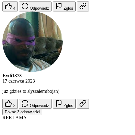
4
Odpowiedz
Zgłoś
Evdi1373
17 czerwca 2023
juz gdzies to slyszalem(bojan)
3
Odpowiedz
Zgłoś
Pokaż 3 odpowiedzi
REKLAMA