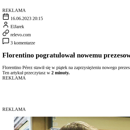
REKLAMA
16.06.2023 20:15
ElJarek
relevo.com
3 komentarze
Florentino pogratulował nowemu prezeso
Florentino Pérez stawił się w piątek na zaprzysiężeniu nowego preze
Ten artykuł przeczytasz w
2 minuty.
REKLAMA
REKLAMA