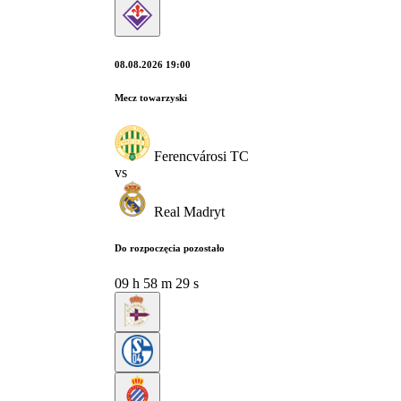
08.08.2026 19:00
Mecz towarzyski
Ferencvárosi TC
vs
Real Madryt
Do rozpoczęcia pozostało
09
h
58
m
28
s