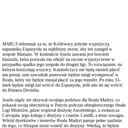
MARCA
informuje za to, że Królewscy jedynie wypożyczą
napastnika Espanyolu na najbliższy sezon, aby ten zastąpił w
zespole Mariano. W kontrakcie Joselu zawarta jest bowiem
klauzula, która pozwala mu odejść na roczne wypożyczenie w
przypadku spadku jego zespołu do drugiej ligi. To rozwiązanie, na
którym korzystają wszyscy. Katalończycy nie będą musieli płacić
mu pensji, sam zawodnik ponownie będzie mógł występować w
Realu, który nie będzie musiał płacić za jego transfer. Po roku 33-
latek będzie mógł zaś wrócić do Espanyolu, jeśli uda im się wrócić
do Primera División.
Joselu nigdy nie ukrywał swojego podziwu dla Realu Madryt, co
pokazał swoją obecnością w Paryżu podczas ubiegłorocznego finału
Ligi Mistrzów, gdzie wspierał drużynę Ancelottiego, a zwłaszcza
Carvajala, jego kolegę z drużyny z czasów Castilli, a teraz szwagra.
Wśród dyrektorów i trenerów Realu Madryt panuje pełne zaufanie
do tego, co Hiszpan może wnieść do drużyny. Wiedzą, że będzie