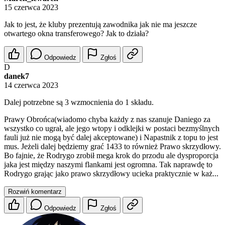
15 czerwca 2023
Jak to jest, że kluby prezentują zawodnika jak nie ma jeszcze
otwartego okna transferowego? Jak to działa?
Odpowiedz
Zgłoś
D
danek7
14 czerwca 2023
Dalej potrzebne są 3 wzmocnienia do 1 składu.
Prawy Obrońca(wiadomo chyba każdy z nas szanuje Daniego za
wszystko co ugrał, ale jego wtopy i odklejki w postaci bezmyślnych
fauli już nie mogą być dalej akceptowane) i Napastnik z topu to jest
mus. Jeżeli dalej będziemy grać 1433 to również Prawo skrzydłowy.
Bo fajnie, że Rodrygo zrobił mega krok do przodu ale dysproporcja
jaka jest między naszymi flankami jest ogromna. Tak naprawdę to
Rodrygo grając jako prawo skrzydłowy ucieka praktycznie w każ...
Rozwiń komentarz
Odpowiedz
Zgłoś