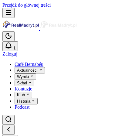
Przejdź do głównej treści
1
Zaloguj
Café Bernabéu
Aktualności
Wyniki
Skład
Kontuzje
Klub
Historia
Podcast