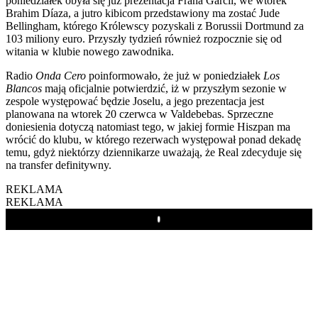
poniedziałek obyła się już prezentacja Frana Garcíi, we wtorek
Brahim Díaza, a jutro kibicom przedstawiony ma zostać Jude
Bellingham, którego Królewscy pozyskali z Borussii Dortmund za
103 miliony euro. Przyszły tydzień również rozpocznie się od
witania w klubie nowego zawodnika.
Radio
Onda Cero
poinformowało, że już w poniedziałek
Los
Blancos
mają oficjalnie potwierdzić, iż w przyszłym sezonie w
zespole występować będzie Joselu, a jego prezentacja jest
planowana na wtorek 20 czerwca w Valdebebas. Sprzeczne
doniesienia dotyczą natomiast tego, w jakiej formie Hiszpan ma
wrócić do klubu, w którego rezerwach występował ponad dekadę
temu, gdyż niektórzy dziennikarze uważają, że Real zdecyduje się
na transfer definitywny.
REKLAMA
REKLAMA
Play