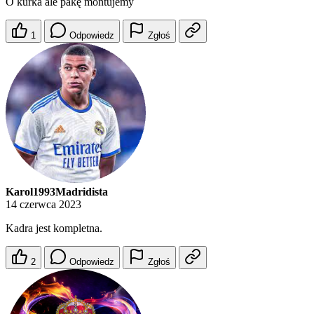
O kurka ale pakę montujemy
1
Odpowiedz
Zgłoś
Karol1993Madridista
14 czerwca 2023
Kadra jest kompletna.
2
Odpowiedz
Zgłoś