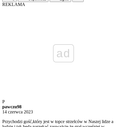
REKLAMA
ad
P
pawczu98
14 czerwca 2023
Przychodzi gość,który jest w topce strzelców w Naszej lidze a
ludzie i tak będą narzekać,zauważcie że grał wcześniej w