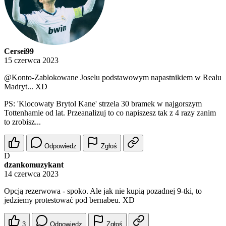
Cersei99
15 czerwca 2023
@Konto-Zablokowane
Joselu podstawowym napastnikiem w Realu
Madryt... XD
PS: 'Klocowaty Brytol Kane' strzela 30 bramek w najgorszym
Tottenhamie od lat. Przeanalizuj to co napiszesz tak z 4 razy zanim
to zrobisz...
Odpowiedz
Zgłoś
D
dzankomuzykant
14 czerwca 2023
Opcją rezerwowa - spoko. Ale jak nie kupią pozadnej 9-tki, to
jedziemy protestować pod bernabeu. XD
3
Odpowiedz
Zgłoś