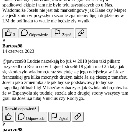
spadkowej ekipie i tam nie było tylu asystujących co u Nas.
Wiadomo,że Joselu nie jest tak marketingowy jak Kane czy Mapet
ale jeśli z nim w przyszłym sezonie zgarniemy ligę i dojdziemy w
LM do półfinału to wcale nie będzie zły wynik
3
Odpowiedz
Zgłoś
B
Bartosz98
14 czerwca 2023
@pawczu98
Ludzie narzekają bo już w 2018 jeden taki pilkarz
przyszedł do Realu co w Ligue 1 strzelił 18 goli i miał 25 lat,a jak
się skończyło wiadomo,teraz świętuję się jego odejście,a w Lidze
francuskiej gra kilka mocnych drużyn także Ja się cieszę z transferu
Joselu jako zmiennika ale jak będzie podstawowy to będzie
tragedia,półfinał Ligi Mistrzów zobaczysz jak świnia niebo,mówisz
że w Espanyolu się trudniej strzela ale z drugiej strony wszyscy tam
grali na Joselu,a tutaj Vinicius czy Rodrygo...
Rozwiń odpowiedź
Odpowiedz
Zgłoś
P
pawczu98