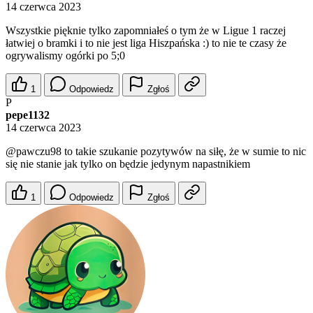
14 czerwca 2023
Wszystkie pięknie tylko zapomniałeś o tym że w Ligue 1 raczej
łatwiej o bramki i to nie jest liga Hiszpańska :) to nie te czasy że
ogrywalismy ogórki po 5;0
1
Odpowiedz
Zgłoś
P
pepe1132
14 czerwca 2023
@pawczu98
to takie szukanie pozytywów na siłę, że w sumie to nic
się nie stanie jak tylko on będzie jedynym napastnikiem
1
Odpowiedz
Zgłoś