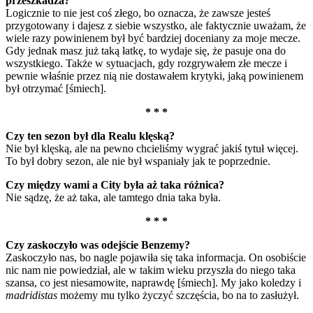
przeszkadza?
Logicznie to nie jest coś złego, bo oznacza, że zawsze jesteś
przygotowany i dajesz z siebie wszystko, ale faktycznie uważam, że
wiele razy powinienem był być bardziej doceniany za moje mecze.
Gdy jednak masz już taką łatkę, to wydaje się, że pasuje ona do
wszystkiego. Także w sytuacjach, gdy rozgrywałem złe mecze i
pewnie właśnie przez nią nie dostawałem krytyki, jaką powinienem
był otrzymać [śmiech].
* * *
Czy ten sezon był dla Realu klęską?
Nie był klęską, ale na pewno chcieliśmy wygrać jakiś tytuł więcej.
To był dobry sezon, ale nie był wspaniały jak te poprzednie.
Czy między wami a City była aż taka różnica?
Nie sądzę, że aż taka, ale tamtego dnia taka była.
* * *
Czy zaskoczyło was odejście Benzemy?
Zaskoczyło nas, bo nagle pojawiła się taka informacja. On osobiście
nic nam nie powiedział, ale w takim wieku przyszła do niego taka
szansa, co jest niesamowite, naprawdę [śmiech]. My jako koledzy i
madridistas
możemy mu tylko życzyć szczęścia, bo na to zasłużył.