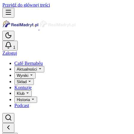
Przejdź do głównej treści
1
Zaloguj
Café Bernabéu
Aktualności
Wyniki
Skład
Kontuzje
Klub
Historia
Podcast