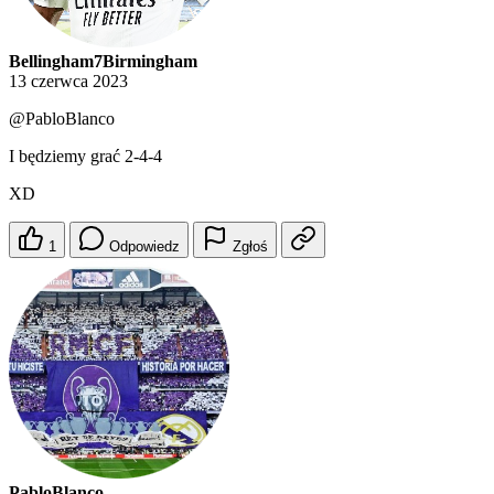
Bellingham7Birmingham
13 czerwca 2023
@PabloBlanco
I będziemy grać 2-4-4
XD
1
Odpowiedz
Zgłoś
PabloBlanco