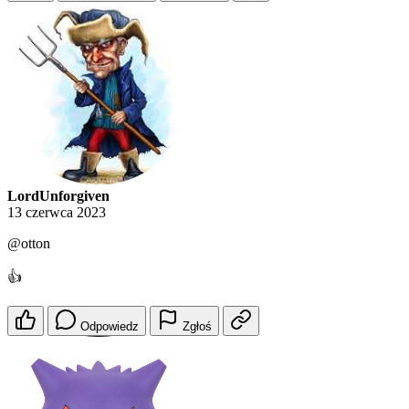
LordUnforgiven
13 czerwca 2023
@otton
👍
Odpowiedz
Zgłoś