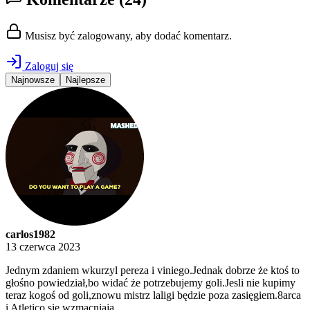
Musisz być zalogowany, aby dodać komentarz.
Zaloguj się
Najnowsze
Najlepsze
carlos1982
13 czerwca 2023
Jednym zdaniem wkurzyl pereza i viniego.Jednak dobrze że ktoś to
głośno powiedział,bo widać że potrzebujemy goli.Jesli nie kupimy
teraz kogoś od goli,znowu mistrz laligi będzie poza zasięgiem.8arca
i Atletico się wzmacniają.