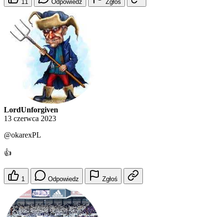
11
Odpowiedz
Zgłoś
LordUnforgiven
13 czerwca 2023
@okarexPL
👍
1
Odpowiedz
Zgłoś