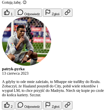
Gotują żabę. 😉
1
Odpowiedz
Zgłoś
patryk-pyrka
13 czerwca 2023
A gdyby to ode mnie zależało, to Mbappe nie trafiłby do Realu.
Zobaczył, że Haaland poszedł do City, pobił wiele rekordów i
wygrał LM, to chce przyjść do Madrytu. Niech się kopie po czole
do końca kariery. Szczur.
2
Odpowiedz
Zgłoś