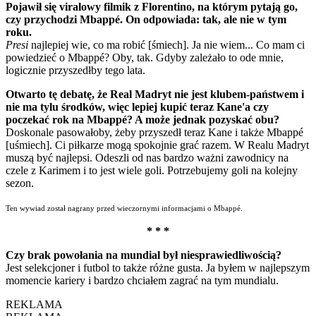
Pojawił się viralowy filmik z Florentino, na którym pytają go,
czy przychodzi Mbappé. On odpowiada: tak, ale nie w tym
roku.
Presi
najlepiej wie, co ma robić [śmiech]. Ja nie wiem... Co mam ci
powiedzieć o Mbappé? Oby, tak. Gdyby zależało to ode mnie,
logicznie przyszedłby tego lata.
Otwarto tę debatę, że Real Madryt nie jest klubem-państwem i
nie ma tylu środków, więc lepiej kupić teraz Kane'a czy
poczekać rok na Mbappé? A może jednak pozyskać obu?
Doskonale pasowałoby, żeby przyszedł teraz Kane i także Mbappé
[uśmiech]. Ci piłkarze mogą spokojnie grać razem. W Realu Madryt
muszą być najlepsi. Odeszli od nas bardzo ważni zawodnicy na
czele z Karimem i to jest wiele goli. Potrzebujemy goli na kolejny
sezon.
Ten wywiad został nagrany przed wieczornymi informacjami o Mbappé.
* * *
Czy brak powołania na mundial był niesprawiedliwością?
Jest selekcjoner i futbol to także różne gusta. Ja byłem w najlepszym
momencie kariery i bardzo chciałem zagrać na tym mundialu.
REKLAMA