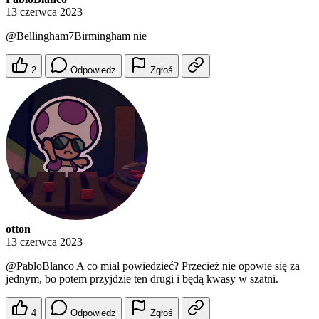
13 czerwca 2023
@Bellingham7Birmingham
nie
2
Odpowiedz
Zgłoś
otton
13 czerwca 2023
@PabloBlanco
A co miał powiedzieć? Przecież nie opowie się za
jednym, bo potem przyjdzie ten drugi i będą kwasy w szatni.
4
Odpowiedz
Zgłoś