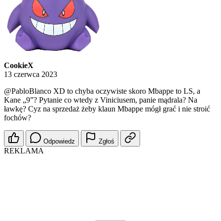
CookieX
13 czerwca 2023
@PabloBlanco
XD to chyba oczywiste skoro Mbappe to LS, a
Kane „9”? Pytanie co wtedy z Viniciusem, panie mądrala? Na
ławkę? Cyz na sprzedaż żeby klaun Mbappe mógł grać i nie stroić
fochów?
Odpowiedz
Zgłoś
REKLAMA