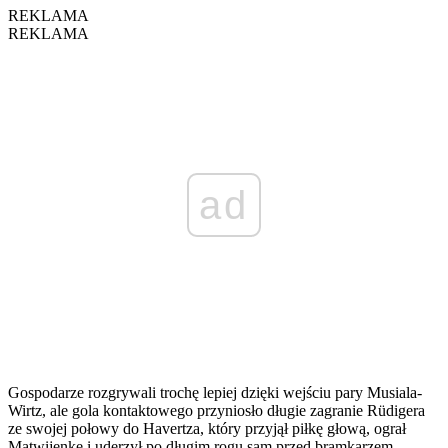
REKLAMA
REKLAMA
ad
Gospodarze rozgrywali trochę lepiej dzięki wejściu pary Musiala-
Wirtz, ale gola kontaktowego przyniosło długie zagranie Rüdigera
ze swojej połowy do Havertza, który przyjął piłkę głową, ograł
Matwijenkę i uderzył po długim rogu sam przed bramkarzem.