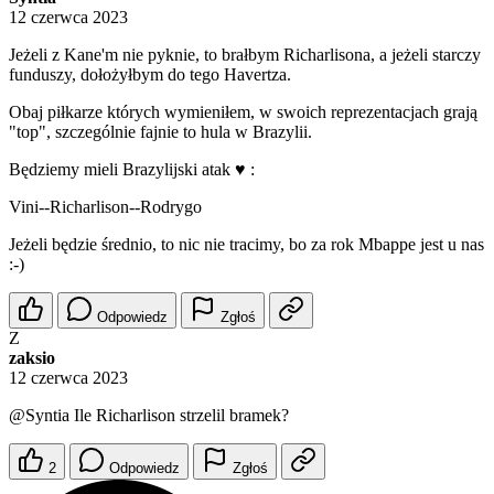
12 czerwca 2023
Jeżeli z Kane'm nie pyknie, to brałbym Richarlisona, a jeżeli starczy
funduszy, dołożyłbym do tego Havertza.
Obaj piłkarze których wymieniłem, w swoich reprezentacjach grają
"top", szczególnie fajnie to hula w Brazylii.
Będziemy mieli Brazylijski atak ♥ :
Vini--Richarlison--Rodrygo
Jeżeli będzie średnio, to nic nie tracimy, bo za rok Mbappe jest u nas
:-)
Odpowiedz
Zgłoś
Z
zaksio
12 czerwca 2023
@Syntia
Ile Richarlison strzelil bramek?
2
Odpowiedz
Zgłoś