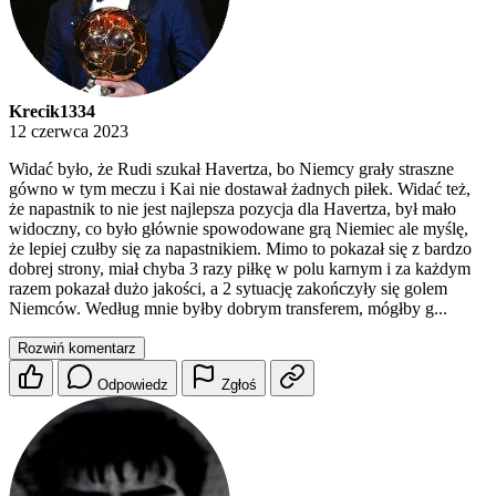
Krecik1334
12 czerwca 2023
Widać było, że Rudi szukał Havertza, bo Niemcy grały straszne
gówno w tym meczu i Kai nie dostawał żadnych piłek. Widać też,
że napastnik to nie jest najlepsza pozycja dla Havertza, był mało
widoczny, co było głównie spowodowane grą Niemiec ale myślę,
że lepiej czułby się za napastnikiem. Mimo to pokazał się z bardzo
dobrej strony, miał chyba 3 razy piłkę w polu karnym i za każdym
razem pokazał dużo jakości, a 2 sytuację zakończyły się golem
Niemców. Według mnie byłby dobrym transferem, mógłby g...
Rozwiń komentarz
Odpowiedz
Zgłoś