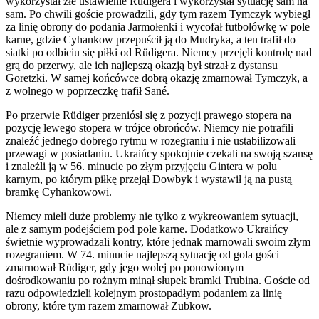
wykorzystał złe ustawienie Rüdigera i wykorzystał sytuację sam na
sam. Po chwili goście prowadzili, gdy tym razem Tymczyk wybiegł
za linię obrony do podania Jarmołenki i wycofał futbolówkę w pole
karne, gdzie Cyhankow przepuścił ją do Mudryka, a ten trafił do
siatki po odbiciu się piłki od Rüdigera. Niemcy przejęli kontrolę nad
grą do przerwy, ale ich najlepszą okazją był strzał z dystansu
Goretzki. W samej końcówce dobrą okazję zmarnował Tymczyk, a
z wolnego w poprzeczkę trafił Sané.
Po przerwie Rüdiger przeniósł się z pozycji prawego stopera na
pozycję lewego stopera w trójce obrońców. Niemcy nie potrafili
znaleźć jednego dobrego rytmu w rozegraniu i nie ustabilizowali
przewagi w posiadaniu. Ukraińcy spokojnie czekali na swoją szansę
i znaleźli ją w 56. minucie po złym przyjęciu Gintera w polu
karnym, po którym piłkę przejął Dowbyk i wystawił ją na pustą
bramkę Cyhankowowi.
Niemcy mieli duże problemy nie tylko z wykreowaniem sytuacji,
ale z samym podejściem pod pole karne. Dodatkowo Ukraińcy
świetnie wyprowadzali kontry, które jednak marnowali swoim złym
rozegraniem. W 74. minucie najlepszą sytuację od gola gości
zmarnował Rüdiger, gdy jego wolej po ponowionym
dośrodkowaniu po rożnym minął słupek bramki Trubina. Goście od
razu odpowiedzieli kolejnym prostopadłym podaniem za linię
obrony, które tym razem zmarnował Zubkow.