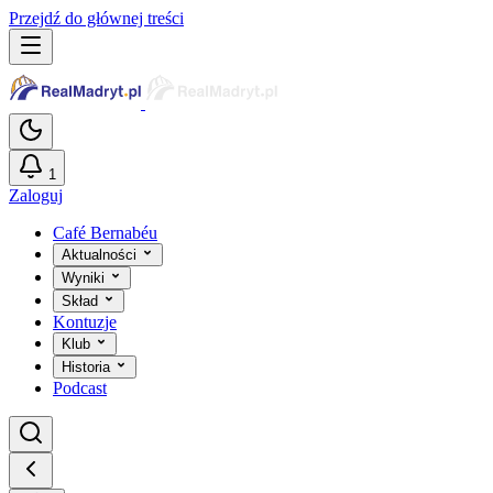
Przejdź do głównej treści
1
Zaloguj
Café Bernabéu
Aktualności
Wyniki
Skład
Kontuzje
Klub
Historia
Podcast