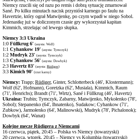
Niemcy rzucili się od razu po remis i dobrą sytuację zmarnował
Sané. Po kilku minutach nacisk przyniósł karnego po faulu na
Havertzie, który ograł Matwijenkę, po czym wpadł w niego Sobol.
Jedenastkę już w doliczonym czasie gry wykorzystał kapitan
Kimmich, strzelając od lewego słupka.
Niemcy 3:3 Ukraina
1:0
Füllkrug 6'
(asysta: Wolf)
1:1
Cyhankow 19'
(asysta: Tymczyk)
1:2
Mudryk 23'
(asysta: Tymczyk)
1:3
Cyhankow 56'
(asysta: Dowbyk)
2:3
Havertz 83'
(asysta:
Rüdiger
)
3:3
Kimich 90'
(rzut karny)
Niemcy:
Trapp;
Rüdiger
, Ginter, Schlotterbeck (46', Klostermann);
Wolf (62', Hofmann), Goretzka (62', Musiala), Kimmich, Raum
(71', Henrichs); Brandt (71', Wirtz), Sané i Füllkrug (46', Havertz)
Ukraina:
Trubin; Tymczyk, Zabarny, Matwijenko, Mykołenko (78',
Sobol); Stepanenko (64', Ihnatenko), Sudakow; Cyhankow (71',
Zubkow), Jarmołenko (64', Malinowski), Mudryk (78', Pichalonok);
Dowbyk (64', Wanat)
Kolejne mecze Rüdigera z Niemcami
16 czerwca, piątek, 20:45 – Polska vs Niemcy (towarzyski)
20 czerwca, wtorek, 20:45 – Niemcy vs Kolumbia (towarzyski)