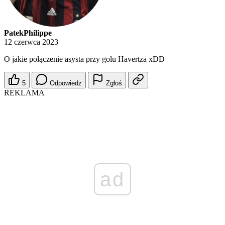
PatekPhilippe
12 czerwca 2023
O jakie połączenie asysta przy golu Havertza xDD
5
Odpowiedz
Zgłoś
REKLAMA
ad