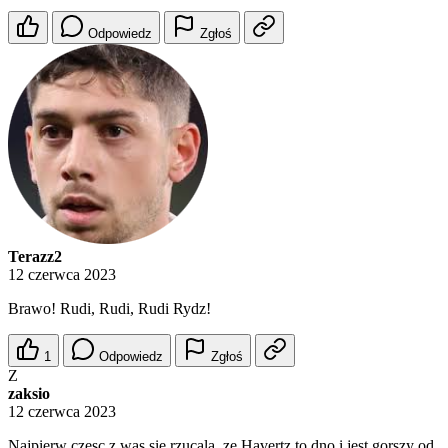
Odpowiedz
Zgłoś
Terazz2
12 czerwca 2023
Brawo! Rudi, Rudi, Rudi Rydz!
1
Odpowiedz
Zgłoś
Z
zaksio
12 czerwca 2023
Najpierw czesc z was sie rzucala, ze Havertz to dno i jest gorszy od