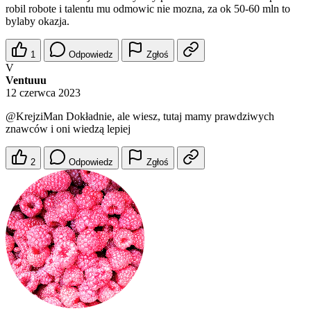
robil robote i talentu mu odmowic nie mozna, za ok 50-60 mln to
bylaby okazja.
1
Odpowiedz
Zgłoś
V
Ventuuu
12 czerwca 2023
@KrejziMan
Dokładnie, ale wiesz, tutaj mamy prawdziwych
znawców i oni wiedzą lepiej
2
Odpowiedz
Zgłoś