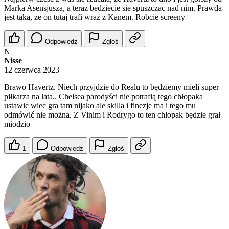
Marka Asensjusza, a teraz bedziecie sie spuszczac nad nim. Prawda
jest taka, ze on tutaj trafi wraz z Kanem. Robcie screeny
Odpowiedz
Zgłoś
N
Nisse
12 czerwca 2023
Brawo Havertz. Niech przyjdzie do Realu to będziemy mieli super
piłkarza na lata.. Chelsea parodyści nie potrafią tego chłopaka
ustawic wiec gra tam nijako ale skilla i finezje ma i tego mu
odmówić nie można. Z Vinim i Rodrygo to ten chłopak będzie grał
miodzio
1
Odpowiedz
Zgłoś