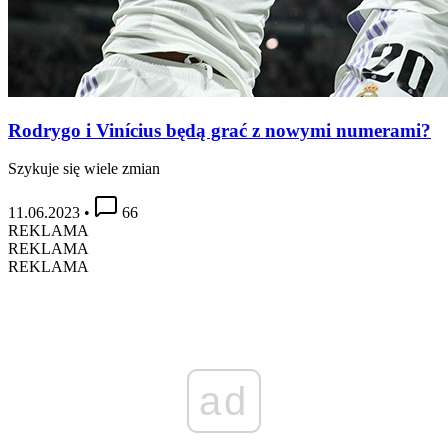
Rodrygo i Vinícius będą grać z nowymi numerami?
Szykuje się wiele zmian
11.06.2023
•
66
REKLAMA
REKLAMA
REKLAMA
ad