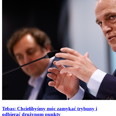
Tebas: Chcielibyśmy móc zamykać trybuny i
odbierać drużynom punkty