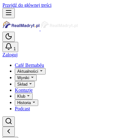
Przejdź do głównej treści
1
Zaloguj
Café Bernabéu
Aktualności
Wyniki
Skład
Kontuzje
Klub
Historia
Podcast