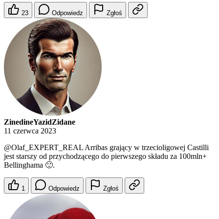
23
Odpowiedz
Zgłoś
ZinedineYazidZidane
11 czerwca 2023
@Olaf_EXPERT_REAL
Arribas grający w trzecioligowej Castilli
jest starszy od przychodzącego do pierwszego składu za 100mln+
Bellinghama 🙂.
1
Odpowiedz
Zgłoś