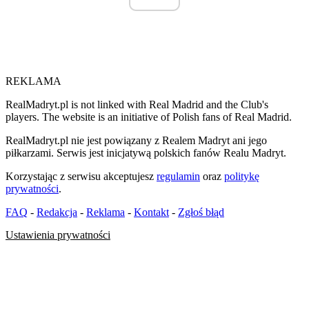
REKLAMA
RealMadryt.pl is not linked with Real Madrid and the Club's
players. The website is an initiative of Polish fans of Real Madrid.
RealMadryt.pl nie jest powiązany z Realem Madryt ani jego
piłkarzami. Serwis jest inicjatywą polskich fanów Realu Madryt.
Korzystając z serwisu akceptujesz
regulamin
oraz
politykę
prywatności
.
FAQ
-
Redakcja
-
Reklama
-
Kontakt
-
Zgłoś błąd
Ustawienia prywatności