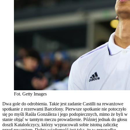
Fot. Getty Images
Dwa gole do odrobienia. Takie jest zadanie Castilli na rewanżowe
spotkanie z rezerwami Barcelony. Pierwsze spotkanie nie potoczyło
się po myśli Raúla Gonzáleza i jego podopiecznych, mimo że byli w
stanie objąć w tamtym meczu prowadzenie. Później jednak do głosu
doszli Katalończycy, którzy wypracowali sobie istotną zaliczkę
przed rewanżem. Dobra wiadomość jest taka, że w przypadku