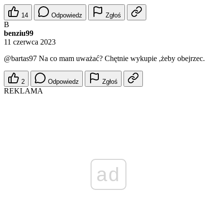
14
Odpowiedz
Zgłoś
B
benziu99
11 czerwca 2023
@bartas97
Na co mam uważać? Chętnie wykupie ,żeby obejrzec.
2
Odpowiedz
Zgłoś
REKLAMA
ad