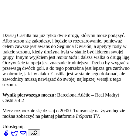
Dzisiaj Castilla ma już tylko dwie drogi, którymi może podążyć.
Albo sezon się zakończy, i będzie to rozczarowanie, ponieważ
celem zawsze jest awans do Segunda División, a apetyty rosły w
trakcie sezonu, kiedy drużyna była w stanie być liderem swojej
grupy. Innym wyjściem jest
remontada
i dalsza walka o drugą ligę.
Oczywiście ta opcja jest znacznie trudniejsza. Trzeba by wygrać z
przewagą dwóch goli, a do tego potrzebna jest lepsza gra zarówno
w obronie, jak i w ataku. Castilla jest w stanie tego dokonać, ale
zawodnicy muszą nawiązać do swojej najlepszej wersji z tego
sezonu.
Wynik pierwszego meczu:
Barcelona Atlètic – Real Madryt
Castilla 4:2
Mecz rozpocznie się dzisiaj o 20:00. Transmisję na żywo będzie
można zobaczyć na płatnej platformie
InSports TV
.
Udostępnij: