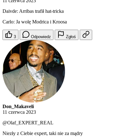
11 czerwca 2023
Daivde: Arribas trafił hat-tricka
Carlo: Ja wolę Modrica i Kroosa
3
Odpowiedz
Zgłoś
Don_Makaveli
11 czerwca 2023
@Olaf_EXPERT_REAL
Niezły z Ciebie expert, taki nie za mądry