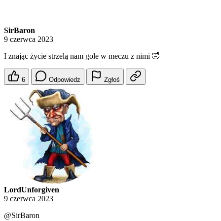
SirBaron
9 czerwca 2023
I znając życie strzelą nam gole w meczu z nimi 🤣
6
Odpowiedz
Zgłoś
LordUnforgiven
9 czerwca 2023
@SirBaron