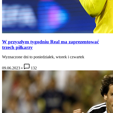
W przyszłym tygodniu Real ma zaprezentować
trzech piłkarzy
Wyznaczone dni to poniedziałek, wtorek i czwartek
09.06.2023
•
132