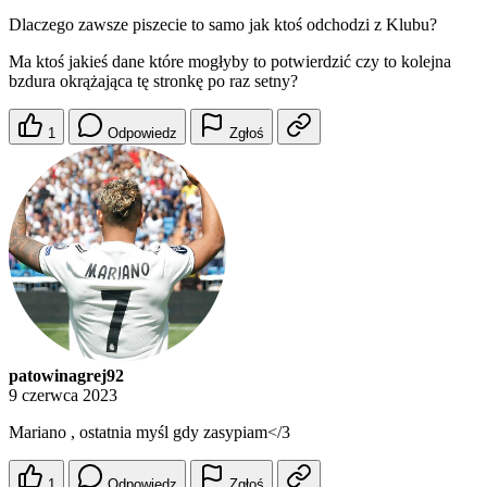
Dlaczego zawsze piszecie to samo jak ktoś odchodzi z Klubu?
Ma ktoś jakieś dane które mogłyby to potwierdzić czy to kolejna
bzdura okrążająca tę stronkę po raz setny?
1
Odpowiedz
Zgłoś
patowinagrej92
9 czerwca 2023
Mariano , ostatnia myśl gdy zasypiam</3
1
Odpowiedz
Zgłoś