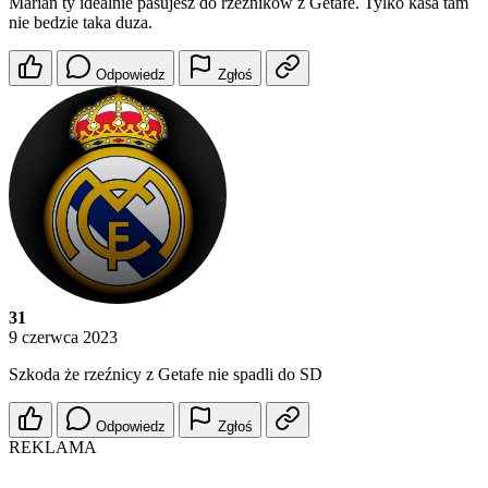
Marian ty idealnie pasujesz do rzeznikow z Getafe. Tylko kasa tam
nie bedzie taka duza.
Odpowiedz
Zgłoś
31
9 czerwca 2023
Szkoda że rzeźnicy z Getafe nie spadli do SD
Odpowiedz
Zgłoś
REKLAMA