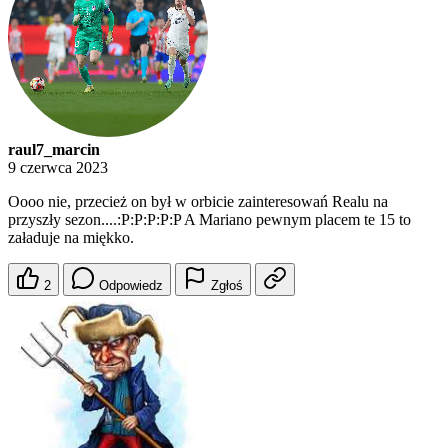
raul7_marcin
9 czerwca 2023
Oooo nie, przecież on był w orbicie zainteresowań Realu na
przyszły sezon....:P:P:P:P:P A Mariano pewnym placem te 15 to
załaduje na miękko.
2
Odpowiedz
Zgłoś