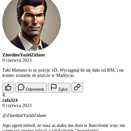
ZinedineYazidZidane
9 czerwca 2023
Taki Mariano to se pożyje xD. Wyciągnął ile się dało od RM, i na
koniec zostanie sb jeszcze w Madrycie.
Odpowiedz
Zgłoś
R
rafa324
9 czerwca 2023
@ZinedineYazidZidane
Jego agent mówił, że nasz as ataku ma dom w Barcelonie więc nie
wiem czy można mówić o jakikolwiek "pozostaniu".