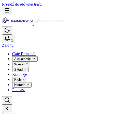
Przejdź do głównej treści
1
Zaloguj
Café Bernabéu
Aktualności
Wyniki
Skład
Kontuzje
Klub
Historia
Podcast