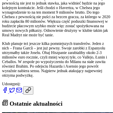
pewnością nie jest to jednak stawka, jaka widnieć będzie na jego
kolejnym kontrakcie. Jeśli chodzi o Havertza, w Chelsea jego
wynagrodzenie to na ten moment 9 milionów brutto. Do tego
Chelsea z pewnością nie puści za bezcen gracza, za którego w 2020
roku zapłaciła 80 milionów. Większa część poduszki finansowej w
budżecie płacowym szybko może więc zostać spożytkowana na
umowy nowych piłkarzy. Odnowienie drużyny w klubie takim jak
Real Madryt nie może być tanie.
Klub planuje też jeszcze kilka pomniejszych transferów. Jeden z
nich – Frana Garcíi – jest już pewny. Swoje zarobki z Espanyolu
utrzymałby także Joselu. Obaj Hiszpanie zarabialiby około 2-3
milionów euro rocznie, czyli mniej więcej tyle, co Vallejo, Łunin i
Ceballos. W zespole po wypożyczeniu do Milanu na stałe zawita
również Brahim. Po odejsciu Hazarda i Asensio jego powrót
wyraźnie nabiera sensu. Najpierw jednak atakujący najpewniej
otrzyma podwyżkę.
Udostępnij:
Ostatnie aktualności