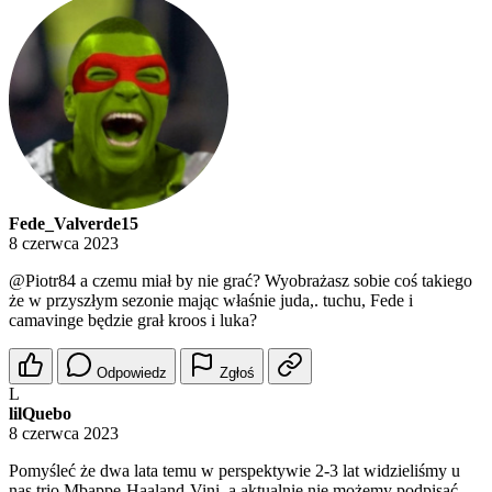
Fede_Valverde15
8 czerwca 2023
@Piotr84
a czemu miał by nie grać? Wyobrażasz sobie coś takiego
że w przyszłym sezonie mając właśnie juda,. tuchu, Fede i
camavinge będzie grał kroos i luka?
Odpowiedz
Zgłoś
L
lilQuebo
8 czerwca 2023
Pomyśleć że dwa lata temu w perspektywie 2-3 lat widzieliśmy u
nas trio Mbappe-Haaland-Vini, a aktualnie nie możemy podpisać