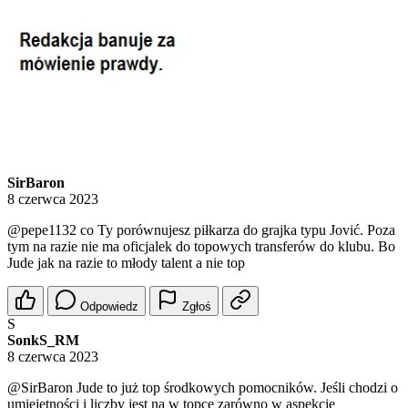
SirBaron
8 czerwca 2023
@pepe1132
co Ty porównujesz piłkarza do grajka typu Jović. Poza
tym na razie nie ma oficjalek do topowych transferów do klubu. Bo
Jude jak na razie to młody talent a nie top
Odpowiedz
Zgłoś
S
SonkS_RM
8 czerwca 2023
@SirBaron
Jude to już top środkowych pomocników. Jeśli chodzi o
umiejętności i liczby jest na w topce zarówno w aspekcie