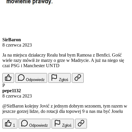
SirBaron
8 czerwca 2023
Ja na miejscu działaczy Realu brał bym Ramosa z Benfici. Gość
wiele razy mówił że marzy o grze w Madrycie. A już na niego się
czai PSG i Manchester UNTD
Odpowiedz
Zgłoś
P
pepe1132
8 czerwca 2023
@SirBaron
kolejny Jović z jednym dobrym sezonem, tym razem w
jeszcze gorzej lidze, do rotacji dla topowej 9 u nas ma być Joselu
1
Odpowiedz
Zgłoś