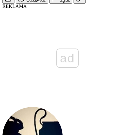
Odpowiedz
Zgłoś
REKLAMA
ad