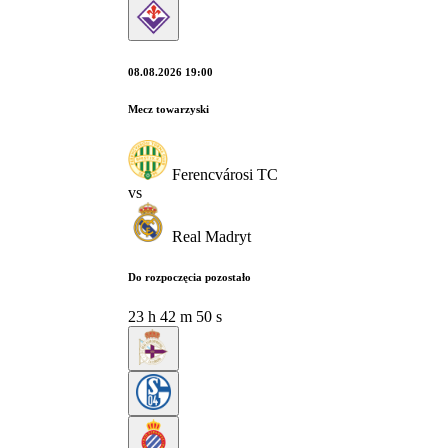
08.08.2026 19:00
Mecz towarzyski
Ferencvárosi TC
vs
Real Madryt
Do rozpoczęcia pozostało
23
h
42
m
49
s