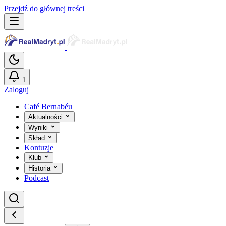
Przejdź do głównej treści
1
Zaloguj
Café Bernabéu
Aktualności
Wyniki
Skład
Kontuzje
Klub
Historia
Podcast