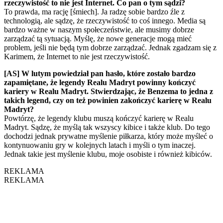
rzeczywistość to nie jest Internet. Co pan o tym sądzi?
To prawda, ma rację [śmiech]. Ja radzę sobie bardzo źle z
technologią, ale sądzę, że rzeczywistość to coś innego. Media są
bardzo ważne w naszym społeczeństwie, ale musimy dobrze
zarządzać tą sytuacją. Myślę, że nowe generacje mogą mieć
problem, jeśli nie będą tym dobrze zarządzać. Jednak zgadzam się z
Karimem, że Internet to nie jest rzeczywistość.
[AS] W lutym powiedział pan hasło, które zostało bardzo
zapamiętane, że legendy Realu Madryt powinny kończyć
kariery w Realu Madryt. Stwierdzając, że Benzema to jedna z
takich legend, czy on też powinien zakończyć karierę w Realu
Madryt?
Powtórzę, że legendy klubu muszą kończyć karierę w Realu
Madryt. Sądzę, że myślą tak wszyscy kibice i także klub. Do tego
dochodzi jednak prywatne myślenie piłkarza, który może myśleć o
kontynuowaniu gry w kolejnych latach i myśli o tym inaczej.
Jednak takie jest myślenie klubu, moje osobiste i również kibiców.
REKLAMA
REKLAMA