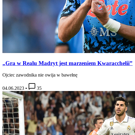
„Gra w Realu Madryt jest marzeniem Kwaracchelii”
Ojciec zawodnika nie owija w bawełnę
04.06.2023
•
35