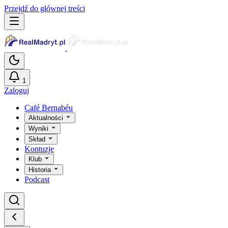
Przejdź do głównej treści
1
Zaloguj
Café Bernabéu
Aktualności
Wyniki
Skład
Kontuzje
Klub
Historia
Podcast