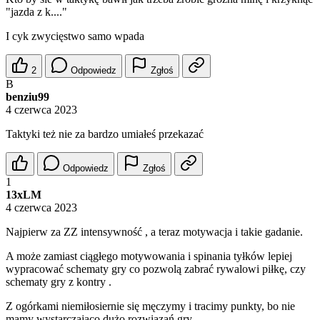
"jazda z k...."
I cyk zwycięstwo samo wpada
2
Odpowiedz
Zgłoś
B
benziu99
4 czerwca 2023
Taktyki też nie za bardzo umiałeś przekazać
Odpowiedz
Zgłoś
1
13xLM
4 czerwca 2023
Najpierw za ZZ intensywność , a teraz motywacja i takie gadanie.
A może zamiast ciągłego motywowania i spinania tyłków lepiej
wypracować schematy gry co pozwolą zabrać rywalowi piłkę, czy
schematy gry z kontry .
Z ogórkami niemiłosiernie się męczymy i tracimy punkty, bo nie
mamy wystarczająco dużo rozwiązań gry.