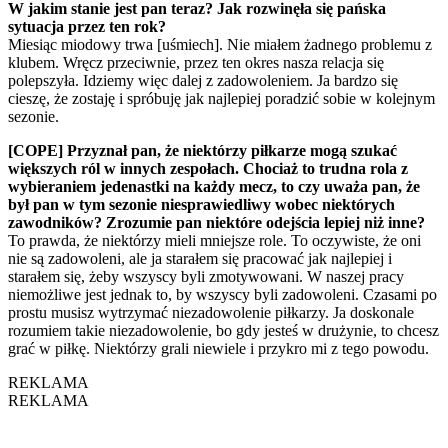
W jakim stanie jest pan teraz? Jak rozwinęła się pańska
sytuacja przez ten rok?
Miesiąc miodowy trwa [uśmiech]. Nie miałem żadnego problemu z
klubem. Wręcz przeciwnie, przez ten okres nasza relacja się
polepszyła. Idziemy więc dalej z zadowoleniem. Ja bardzo się
cieszę, że zostaję i spróbuję jak najlepiej poradzić sobie w kolejnym
sezonie.
[COPE] Przyznał pan, że niektórzy piłkarze mogą szukać
większych ról w innych zespołach. Chociaż to trudna rola z
wybieraniem jedenastki na każdy mecz, to czy uważa pan, że
był pan w tym sezonie niesprawiedliwy wobec niektórych
zawodników? Zrozumie pan niektóre odejścia lepiej niż inne?
To prawda, że niektórzy mieli mniejsze role. To oczywiste, że oni
nie są zadowoleni, ale ja starałem się pracować jak najlepiej i
starałem się, żeby wszyscy byli zmotywowani. W naszej pracy
niemożliwe jest jednak to, by wszyscy byli zadowoleni. Czasami po
prostu musisz wytrzymać niezadowolenie piłkarzy. Ja doskonale
rozumiem takie niezadowolenie, bo gdy jesteś w drużynie, to chcesz
grać w piłkę. Niektórzy grali niewiele i przykro mi z tego powodu.
REKLAMA
REKLAMA