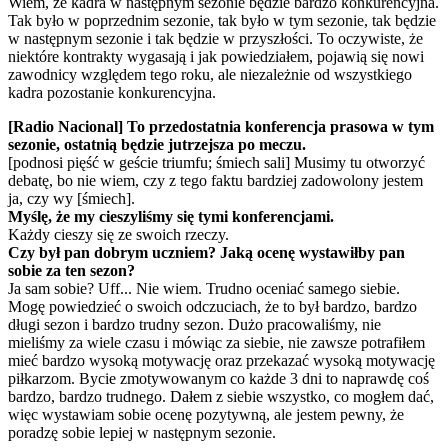
Wiem, że kadra w następnym sezonie będzie bardzo konkurencyjna.
Tak było w poprzednim sezonie, tak było w tym sezonie, tak będzie
w następnym sezonie i tak będzie w przyszłości. To oczywiste, że
niektóre kontrakty wygasają i jak powiedziałem, pojawią się nowi
zawodnicy względem tego roku, ale niezależnie od wszystkiego
kadra pozostanie konkurencyjna.
[Radio Nacional] To przedostatnia konferencja prasowa w tym
sezonie, ostatnią będzie jutrzejsza po meczu.
[podnosi pięść w geście triumfu; śmiech sali] Musimy tu otworzyć
debatę, bo nie wiem, czy z tego faktu bardziej zadowolony jestem
ja, czy wy [śmiech].
Myślę, że my cieszyliśmy się tymi konferencjami.
Każdy cieszy się ze swoich rzeczy.
Czy był pan dobrym uczniem? Jaką ocenę wystawiłby pan
sobie za ten sezon?
Ja sam sobie? Uff... Nie wiem. Trudno oceniać samego siebie.
Mogę powiedzieć o swoich odczuciach, że to był bardzo, bardzo
długi sezon i bardzo trudny sezon. Dużo pracowaliśmy, nie
mieliśmy za wiele czasu i mówiąc za siebie, nie zawsze potrafiłem
mieć bardzo wysoką motywację oraz przekazać wysoką motywację
piłkarzom. Bycie zmotywowanym co każde 3 dni to naprawdę coś
bardzo, bardzo trudnego. Dałem z siebie wszystko, co mogłem dać,
więc wystawiam sobie ocenę pozytywną, ale jestem pewny, że
poradzę sobie lepiej w następnym sezonie.