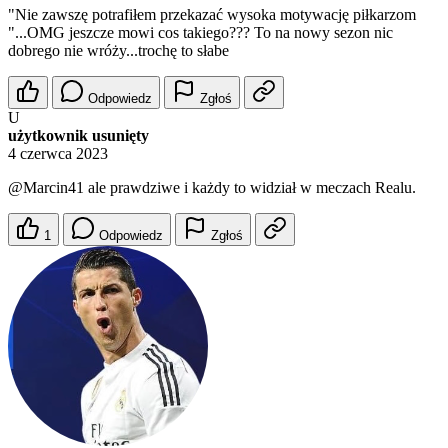
"Nie zawszę potrafiłem przekazać wysoka motywację piłkarzom
"...OMG jeszcze mowi cos takiego??? To na nowy sezon nic
dobrego nie wróży...trochę to słabe
Odpowiedz
Zgłoś
U
użytkownik usunięty
4 czerwca 2023
@Marcin41
ale prawdziwe i każdy to widział w meczach Realu.
1
Odpowiedz
Zgłoś