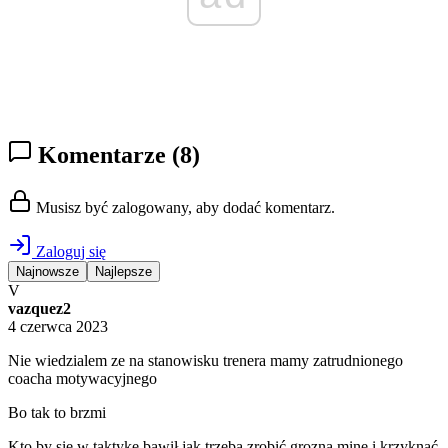
Komentarze
(8)
Musisz być zalogowany, aby dodać komentarz.
Zaloguj się
Najnowsze
Najlepsze
V
vazquez2
4 czerwca 2023
Nie wiedzialem ze na stanowisku trenera mamy zatrudnionego
coacha motywacyjnego
Bo tak to brzmi
Kto by sie w taktykę bawił jak trzeba zrobić grozna minę i krzyknąć