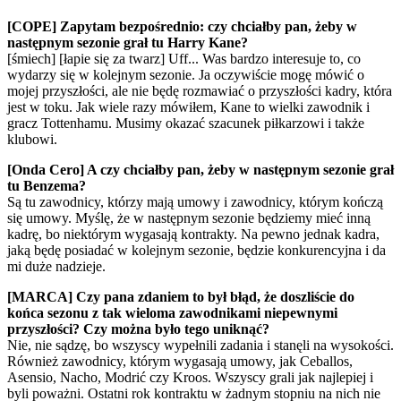
[COPE] Zapytam bezpośrednio: czy chciałby pan, żeby w
następnym sezonie grał tu Harry Kane?
[śmiech] [łapie się za twarz] Uff... Was bardzo interesuje to, co
wydarzy się w kolejnym sezonie. Ja oczywiście mogę mówić o
mojej przyszłości, ale nie będę rozmawiać o przyszłości kadry, która
jest w toku. Jak wiele razy mówiłem, Kane to wielki zawodnik i
gracz Tottenhamu. Musimy okazać szacunek piłkarzowi i także
klubowi.
[Onda Cero] A czy chciałby pan, żeby w następnym sezonie grał
tu Benzema?
Są tu zawodnicy, którzy mają umowy i zawodnicy, którym kończą
się umowy. Myślę, że w następnym sezonie będziemy mieć inną
kadrę, bo niektórym wygasają kontrakty. Na pewno jednak kadra,
jaką będę posiadać w kolejnym sezonie, będzie konkurencyjna i da
mi duże nadzieje.
[MARCA] Czy pana zdaniem to był błąd, że doszliście do
końca sezonu z tak wieloma zawodnikami niepewnymi
przyszłości? Czy można było tego uniknąć?
Nie, nie sądzę, bo wszyscy wypełnili zadania i stanęli na wysokości.
Również zawodnicy, którym wygasają umowy, jak Ceballos,
Asensio, Nacho, Modrić czy Kroos. Wszyscy grali jak najlepiej i
byli poważni. Ostatni rok kontraktu w żadnym stopniu na nich nie