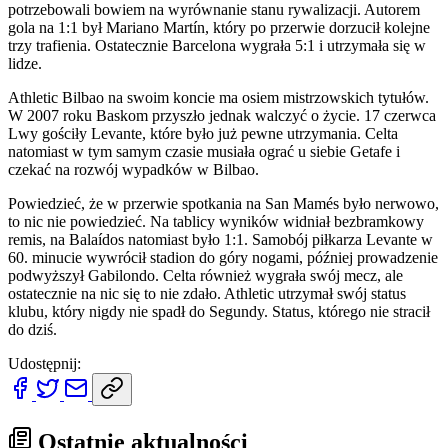
potrzebowali bowiem na wyrównanie stanu rywalizacji. Autorem
gola na 1:1 był Mariano Martín, który po przerwie dorzucił kolejne
trzy trafienia. Ostatecznie Barcelona wygrała 5:1 i utrzymała się w
lidze.
Athletic Bilbao na swoim koncie ma osiem mistrzowskich tytułów.
W 2007 roku Baskom przyszło jednak walczyć o życie. 17 czerwca
Lwy gościły Levante, które było już pewne utrzymania. Celta
natomiast w tym samym czasie musiała ograć u siebie Getafe i
czekać na rozwój wypadków w Bilbao.
Powiedzieć, że w przerwie spotkania na San Mamés było nerwowo,
to nic nie powiedzieć. Na tablicy wyników widniał bezbramkowy
remis, na Balaídos natomiast było 1:1. Samobój piłkarza Levante w
60. minucie wywrócił stadion do góry nogami, później prowadzenie
podwyższył Gabilondo. Celta również wygrała swój mecz, ale
ostatecznie na nic się to nie zdało. Athletic utrzymał swój status
klubu, który nigdy nie spadł do Segundy. Status, którego nie stracił
do dziś.
Udostępnij:
Ostatnie aktualności