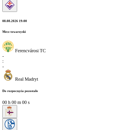
08.08.2026 19:00
Mecz towarzyski
Ferencvárosi TC
-
:
-
Real Madryt
Do rozpoczęcia pozostało
00
h
00
m
00
s