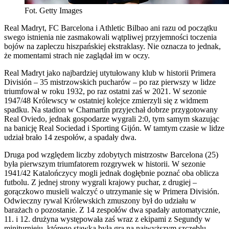
Fot. Getty Images
Real Madryt, FC Barcelona i Athletic Bilbao ani razu od początku
swego istnienia nie zasmakowali wątpliwej przyjemności toczenia
bojów na zapleczu hiszpańskiej ekstraklasy. Nie oznacza to jednak,
że momentami strach nie zaglądał im w oczy.
Real Madryt jako najbardziej utytułowany klub w historii Primera
División – 35 mistrzowskich pucharów – po raz pierwszy w lidze
triumfował w roku 1932, po raz ostatni zaś w 2021. W sezonie
1947/48 Królewscy w ostatniej kolejce zmierzyli się z widmem
spadku. Na stadion w Chamartín przyjechał dobrze przygotowany
Real Oviedo, jednak gospodarze wygrali 2:0, tym samym skazując
na banicję Real Sociedad i Sporting Gijón. W tamtym czasie w lidze
udział brało 14 zespołów, a spadały dwa.
Druga pod względem liczby zdobytych mistrzostw Barcelona (25)
była pierwszym triumfatorem rozgrywek w historii. W sezonie
1941/42 Katalończycy mogli jednak dogłębnie poznać oba oblicza
futbolu. Z jednej strony wygrali krajowy puchar, z drugiej –
gorączkowo musieli walczyć o utrzymanie się w Primera División.
Odwieczny rywal Królewskich zmuszony był do udziału w
barażach o pozostanie. Z 14 zespołów dwa spadały automatycznie,
11. i 12. drużyna występowała zaś wraz z ekipami z Segundy w
miniturnieju, którego stawką była gra na najwyższym szczeblu