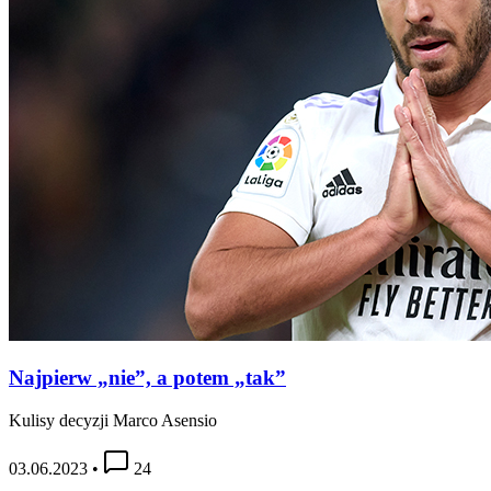
Najpierw „nie”, a potem „tak”
Kulisy decyzji Marco Asensio
03.06.2023
•
24