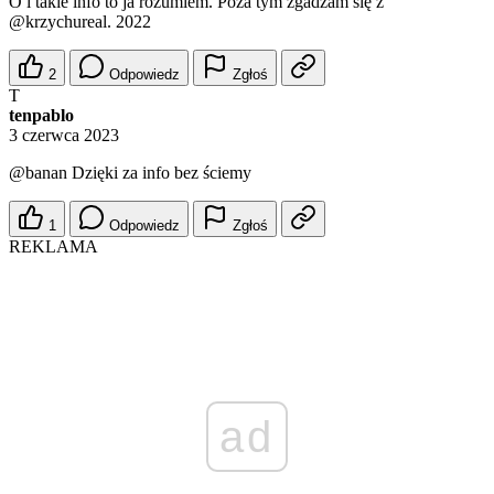
O i takie info to ja rozumiem. Poza tym zgadzam się z
@krzychureal
. 2022
2
Odpowiedz
Zgłoś
T
tenpablo
3 czerwca 2023
@banan
Dzięki za info bez ściemy
1
Odpowiedz
Zgłoś
REKLAMA
ad