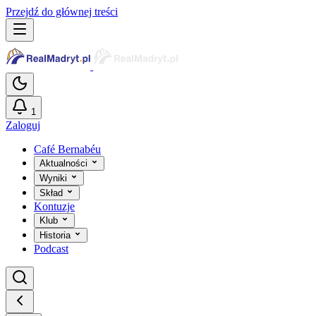
Przejdź do głównej treści
1
Zaloguj
Café Bernabéu
Aktualności
Wyniki
Skład
Kontuzje
Klub
Historia
Podcast