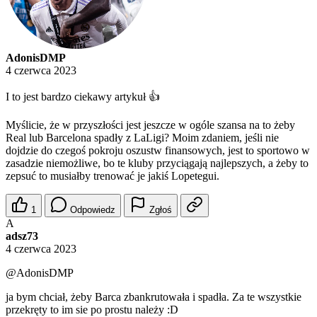
AdonisDMP
4 czerwca 2023
I to jest bardzo ciekawy artykuł 👍
Myślicie, że w przyszłości jest jeszcze w ogóle szansa na to żeby
Real lub Barcelona spadły z LaLigi? Moim zdaniem, jeśli nie
dojdzie do czegoś pokroju oszustw finansowych, jest to sportowo w
zasadzie niemożliwe, bo te kluby przyciągają najlepszych, a żeby to
zepsuć to musiałby trenować je jakiś Lopetegui.
1
Odpowiedz
Zgłoś
A
adsz73
4 czerwca 2023
@AdonisDMP
ja bym chciał, żeby Barca zbankrutowała i spadła. Za te wszystkie
przekręty to im sie po prostu należy :D