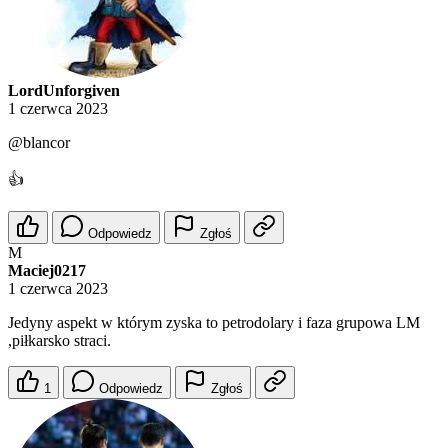
LordUnforgiven
1 czerwca 2023
@blancor
👍
Odpowiedz
Zgłoś
M
Maciej0217
1 czerwca 2023
Jedyny aspekt w którym zyska to petrodolary i faza grupowa LM
,piłkarsko straci.
1
Odpowiedz
Zgłoś