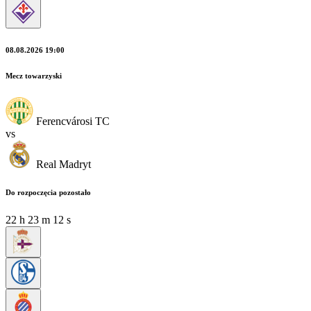
08.08.2026 19:00
Mecz towarzyski
Ferencvárosi TC
vs
Real Madryt
Do rozpoczęcia pozostało
22
h
23
m
11
s