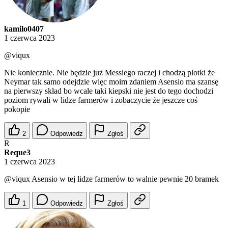
kamilo0407
1 czerwca 2023
@viqux
Nie koniecznie. Nie będzie już Messiego raczej i chodzą plotki że
Neymar tak samo odejdzie więc moim zdaniem Asensio ma szansę
na pierwszy skład bo wcale taki kiepski nie jest do tego dochodzi
poziom rywali w lidze farmerów i zobaczycie że jeszcze coś
pokopie
2
Odpowiedz
Zgłoś
R
Reque3
1 czerwca 2023
@viqux
Asensio w tej lidze farmerów to walnie pewnie 20 bramek
1
Odpowiedz
Zgłoś