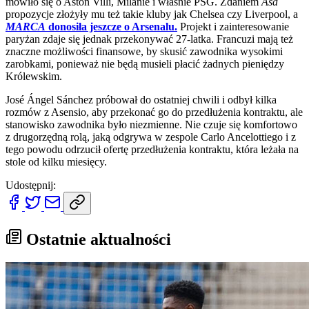
mówiło się o Aston Villi, Milanie i właśnie PSG. Zdaniem
Asa
propozycje złożyły mu też takie kluby jak Chelsea czy Liverpool, a
MARCA
donosiła jeszcze o Arsenalu.
Projekt i zainteresowanie
paryżan zdaje się jednak przekonywać 27-latka. Francuzi mają też
znaczne możliwości finansowe, by skusić zawodnika wysokimi
zarobkami, ponieważ nie będą musieli płacić żadnych pieniędzy
Królewskim.
José Ángel Sánchez próbował do ostatniej chwili i odbył kilka
rozmów z Asensio, aby przekonać go do przedłużenia kontraktu, ale
stanowisko zawodnika było niezmienne. Nie czuje się komfortowo
z drugorzędną rolą, jaką odgrywa w zespole Carlo Ancelottiego i z
tego powodu odrzucił ofertę przedłużenia kontraktu, która leżała na
stole od kilku miesięcy.
Udostępnij:
Ostatnie aktualności