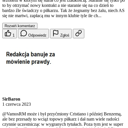
sezonem w którym się starał co jest rzadkością. Staranie się tylko po
to by otrzymać nowy kontrakt a nie staranie się na co dzień to
bardzo źle świadczy o piłkarzu. Tak że żegnamy bez żalu, niech AS
się nie martwi, zapłacą mu w innym klubie tyle ile ch...
Rozwiń komentarz
1
Odpowiedz
Zgłoś
SirBaron
1 czerwca 2023
@VamosRM
może i był przyćmiony Cristiano i później Benzemą,
ale bez przesady to wciąż topowy piłkarz i dał nam wiele radości
czynnie uczestnicząc w wygranych tytułach. Poza tym jest w super