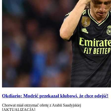
Okdiario: Modrić przekazał klubowi, że chce odejść!
Chorwat miał otrzymać ofertę z Arabii Saudyjskiej
[AKTUALIZACJA]