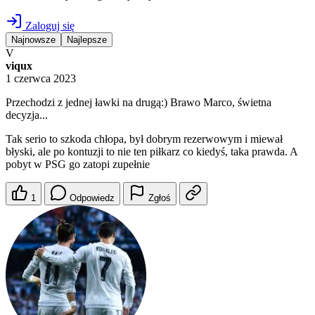
Zaloguj się
Najnowsze
Najlepsze
V
viqux
1 czerwca 2023
Przechodzi z jednej ławki na drugą:) Brawo Marco, świetna
decyzja...
Tak serio to szkoda chłopa, był dobrym rezerwowym i miewał
błyski, ale po kontuzji to nie ten piłkarz co kiedyś, taka prawda. A
pobyt w PSG go zatopi zupełnie
1
Odpowiedz
Zgłoś