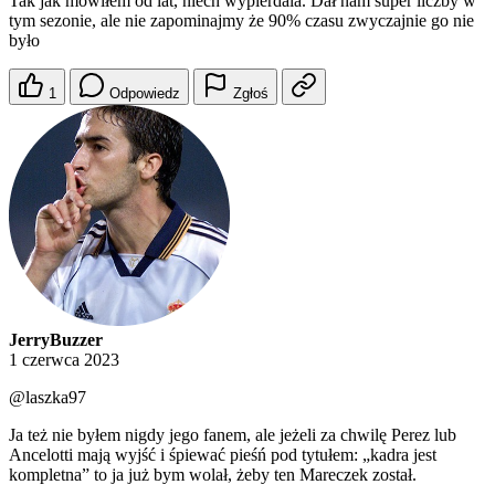
Tak jak mówiłem od lat, niech wypierdala. Dał nam super liczby w
tym sezonie, ale nie zapominajmy że 90% czasu zwyczajnie go nie
było
1
Odpowiedz
Zgłoś
JerryBuzzer
1 czerwca 2023
@laszka97
Ja też nie byłem nigdy jego fanem, ale jeżeli za chwilę Perez lub
Ancelotti mają wyjść i śpiewać pieśń pod tytułem: „kadra jest
kompletna” to ja już bym wolał, żeby ten Mareczek został.