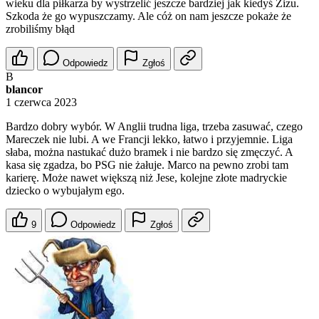
wieku dla piłkarza by wystrzelić jeszcze bardziej jak kiedyś Zizu.
Szkoda że go wypuszczamy. Ale cóż on nam jeszcze pokaże że
zrobiliśmy błąd
Odpowiedz
Zgłoś
B
blancor
1 czerwca 2023
Bardzo dobry wybór. W Anglii trudna liga, trzeba zasuwać, czego
Mareczek nie lubi. A we Francji lekko, łatwo i przyjemnie. Liga
słaba, można nastukać dużo bramek i nie bardzo się zmęczyć. A
kasa się zgadza, bo PSG nie żałuje. Marco na pewno zrobi tam
karierę. Może nawet większą niż Jese, kolejne złote madryckie
dziecko o wybujałym ego.
9
Odpowiedz
Zgłoś