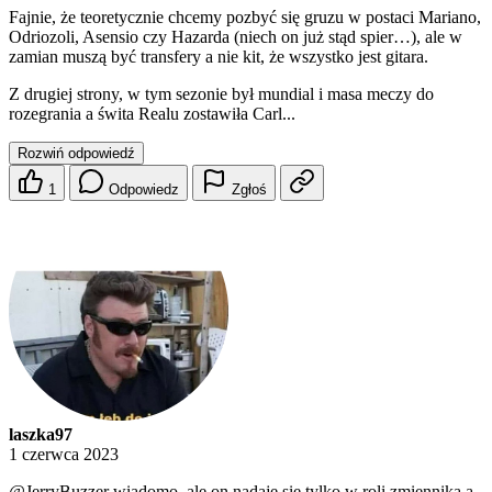
Fajnie, że teoretycznie chcemy pozbyć się gruzu w postaci Mariano,
Odriozoli, Asensio czy Hazarda (niech on już stąd spier…), ale w
zamian muszą być transfery a nie kit, że wszystko jest gitara.
Z drugiej strony, w tym sezonie był mundial i masa meczy do
rozegrania a świta Realu zostawiła Carl...
Rozwiń odpowiedź
1
Odpowiedz
Zgłoś
laszka97
1 czerwca 2023
@JerryBuzzer
wiadomo, ale on nadaje się tylko w roli zmiennika a