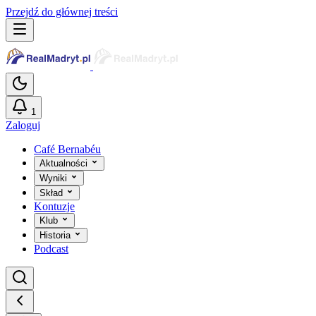
Przejdź do głównej treści
1
Zaloguj
Café Bernabéu
Aktualności
Wyniki
Skład
Kontuzje
Klub
Historia
Podcast