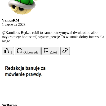
VamosRM
1 czerwca 2023
@Kamiloos
Będzie robił to samo i otrzymywał dwukrotnie albo
trzykrotnie(z bonusami) wyższą pensje.To w sumie dobry interes dla
niego.
1
Odpowiedz
Zgłoś
SirBaron