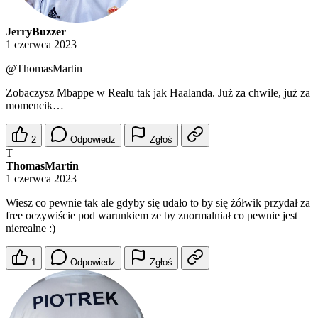
JerryBuzzer
1 czerwca 2023
@ThomasMartin
Zobaczysz Mbappe w Realu tak jak Haalanda. Już za chwile, już za
momencik…
2
Odpowiedz
Zgłoś
T
ThomasMartin
1 czerwca 2023
Wiesz co pewnie tak ale gdyby się udało to by się żółwik przydał za
free oczywiście pod warunkiem ze by znormalniał co pewnie jest
nierealne :)
1
Odpowiedz
Zgłoś