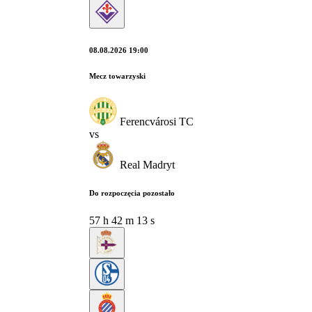
08.08.2026 19:00
Mecz towarzyski
Ferencvárosi TC
vs
Real Madryt
Do rozpoczęcia pozostało
57
h
42
m
12
s