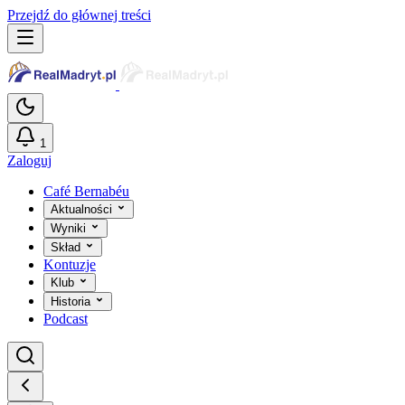
Przejdź do głównej treści
1
Zaloguj
Café Bernabéu
Aktualności
Wyniki
Skład
Kontuzje
Klub
Historia
Podcast