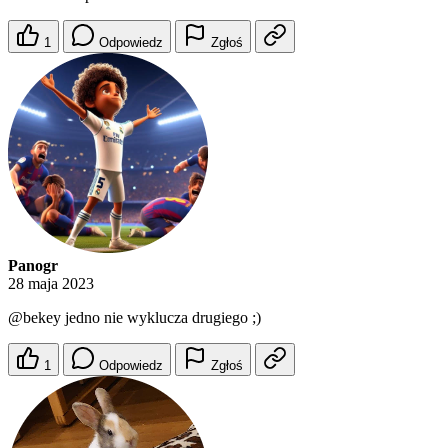
1
Odpowiedz
Zgłoś
Panogr
28 maja 2023
@bekey
jedno nie wyklucza drugiego ;)
1
Odpowiedz
Zgłoś