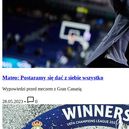
Mateo: Postaramy się dać z siebie wszystko
Wypowiedzi przed meczem z Gran Canarią
28.05.2023
•
0