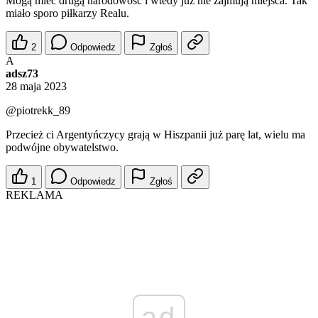
Mogą mieć drugą narodowość i wtedy już nie zajmują miejsca. Tak
miało sporo piłkarzy Realu.
2
Odpowiedz
Zgłoś
A
adsz73
28 maja 2023
@piotrekk_89
Przecież ci Argentyńczycy grają w Hiszpanii już parę lat, wielu ma
podwójne obywatelstwo.
1
Odpowiedz
Zgłoś
REKLAMA
ad