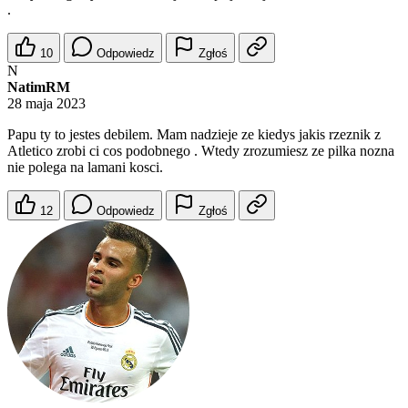
.
10
Odpowiedz
Zgłoś
N
NatimRM
28 maja 2023
Papu ty to jestes debilem. Mam nadzieje ze kiedys jakis rzeznik z
Atletico zrobi ci cos podobnego . Wtedy zrozumiesz ze pilka nozna
nie polega na lamani kosci.
12
Odpowiedz
Zgłoś