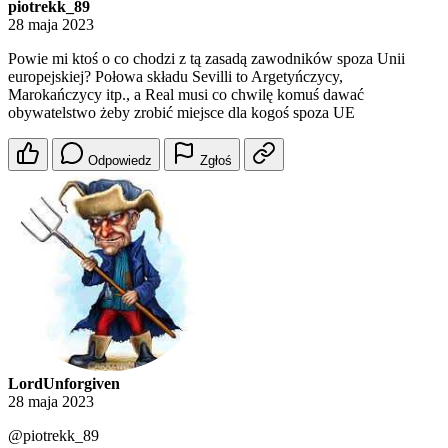
piotrekk_89
28 maja 2023
Powie mi ktoś o co chodzi z tą zasadą zawodników spoza Unii
europejskiej? Połowa składu Sevilli to Argetyńczycy,
Marokańczycy itp., a Real musi co chwilę komuś dawać
obywatelstwo żeby zrobić miejsce dla kogoś spoza UE
Odpowiedz
Zgłoś
LordUnforgiven
28 maja 2023
@piotrekk_89