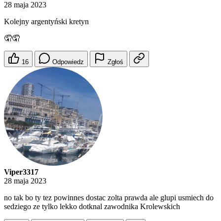
28 maja 2023
Kolejny argentyński kretyn
🤦🤦
16
Odpowiedz
Zgłoś
Viper3317
28 maja 2023
no tak bo ty tez powinnes dostac zolta prawda ale glupi usmiech do
sedziego ze tylko lekko dotknal zawodnika Krolewskich