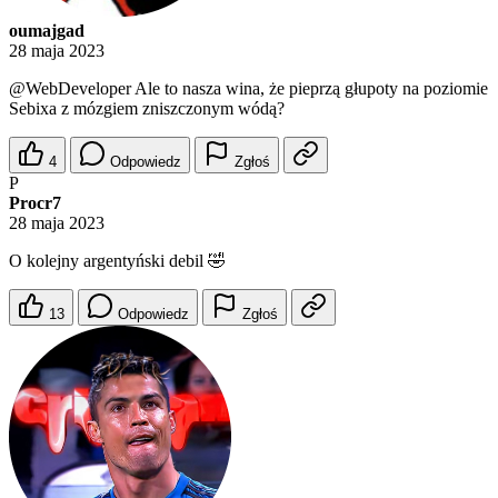
oumajgad
28 maja 2023
@WebDeveloper
Ale to nasza wina, że pieprzą głupoty na poziomie
Sebixa z mózgiem zniszczonym wódą?
4
Odpowiedz
Zgłoś
P
Procr7
28 maja 2023
O kolejny argentyński debil 🤣
13
Odpowiedz
Zgłoś