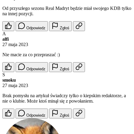
Od przyszłego sezonu Real Madryt będzie miał swojego KDB tylko
na innej pozycji.
Odpowiedz
Zgłoś
A
alfi
27 maja 2023
Nie macie za co przepraszać :)
Odpowiedz
Zgłoś
S
smoku
27 maja 2023
Brak pomysłu na artykuł świadczy tylko o kiepskim redaktorze, a
nie o klubie. Może ktoś minął się z powołaniem.
Odpowiedz
Zgłoś