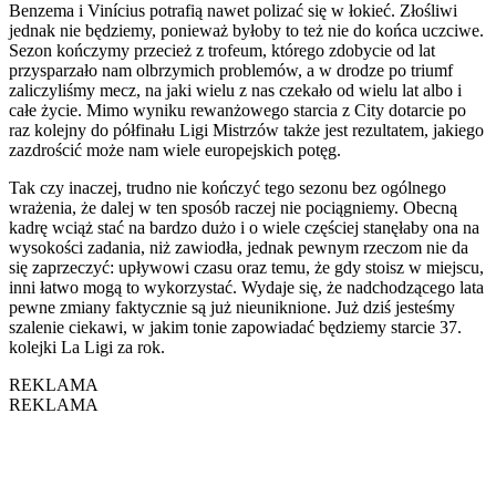
Benzema i Vinícius potrafią nawet polizać się w łokieć. Złośliwi
jednak nie będziemy, ponieważ byłoby to też nie do końca uczciwe.
Sezon kończymy przecież z trofeum, którego zdobycie od lat
przysparzało nam olbrzymich problemów, a w drodze po triumf
zaliczyliśmy mecz, na jaki wielu z nas czekało od wielu lat albo i
całe życie. Mimo wyniku rewanżowego starcia z City dotarcie po
raz kolejny do półfinału Ligi Mistrzów także jest rezultatem, jakiego
zazdrościć może nam wiele europejskich potęg.
Tak czy inaczej, trudno nie kończyć tego sezonu bez ogólnego
wrażenia, że dalej w ten sposób raczej nie pociągniemy. Obecną
kadrę wciąż stać na bardzo dużo i o wiele częściej stanęłaby ona na
wysokości zadania, niż zawiodła, jednak pewnym rzeczom nie da
się zaprzeczyć: upływowi czasu oraz temu, że gdy stoisz w miejscu,
inni łatwo mogą to wykorzystać. Wydaje się, że nadchodzącego lata
pewne zmiany faktycznie są już nieuniknione. Już dziś jesteśmy
szalenie ciekawi, w jakim tonie zapowiadać będziemy starcie 37.
kolejki La Ligi za rok.
REKLAMA
REKLAMA