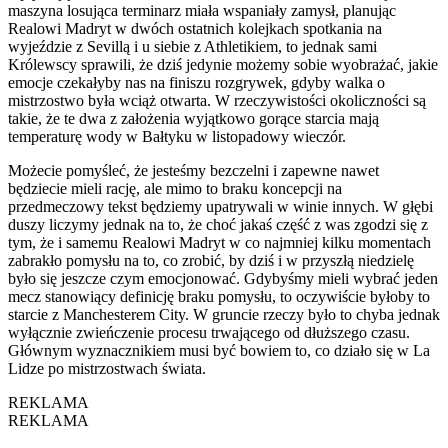
maszyna losująca terminarz miała wspaniały zamysł, planując
Realowi Madryt w dwóch ostatnich kolejkach spotkania na
wyjeździe z Sevillą i u siebie z Athletikiem, to jednak sami
Królewscy sprawili, że dziś jedynie możemy sobie wyobrażać, jakie
emocje czekałyby nas na finiszu rozgrywek, gdyby walka o
mistrzostwo była wciąż otwarta. W rzeczywistości okoliczności są
takie, że te dwa z założenia wyjątkowo gorące starcia mają
temperaturę wody w Bałtyku w listopadowy wieczór.
Możecie pomyśleć, że jesteśmy bezczelni i zapewne nawet
będziecie mieli rację, ale mimo to braku koncepcji na
przedmeczowy tekst będziemy upatrywali w winie innych. W głębi
duszy liczymy jednak na to, że choć jakaś część z was zgodzi się z
tym, że i samemu Realowi Madryt w co najmniej kilku momentach
zabrakło pomysłu na to, co zrobić, by dziś i w przyszłą niedzielę
było się jeszcze czym emocjonować. Gdybyśmy mieli wybrać jeden
mecz stanowiący definicję braku pomysłu, to oczywiście byłoby to
starcie z Manchesterem City. W gruncie rzeczy było to chyba jednak
wyłącznie zwieńczenie procesu trwającego od dłuższego czasu.
Głównym wyznacznikiem musi być bowiem to, co działo się w La
Lidze po mistrzostwach świata.
REKLAMA
REKLAMA