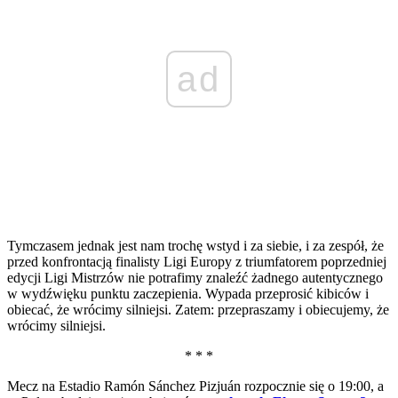
ad
Tymczasem jednak jest nam trochę wstyd i za siebie, i za zespół, że
przed konfrontacją finalisty Ligi Europy z triumfatorem poprzedniej
edycji Ligi Mistrzów nie potrafimy znaleźć żadnego autentycznego
w wydźwięku punktu zaczepienia. Wypada przeprosić kibiców i
obiecać, że wrócimy silniejsi. Zatem: przepraszamy i obiecujemy, że
wrócimy silniejsi.
* * *
Mecz na Estadio Ramón Sánchez Pizjuán rozpocznie się o 19:00, a