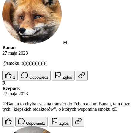
M
Banan
27 maja 2023
@smoku
:(((((((((((((((((
1
Odpowiedz
Zgłoś
R
Rzepack
27 maja 2023
@Banan
to chyba czas na transfer do Fcbarca.com Banan, tam dużo
tych "kiepskich redaktorów", o których wspomina smoku xD
Odpowiedz
Zgłoś