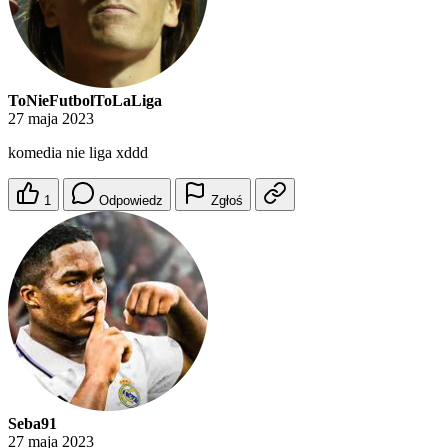
ToNieFutbolToLaLiga
27 maja 2023
komedia nie liga xddd
1
Odpowiedz
Zgłoś
Seba91
27 maja 2023