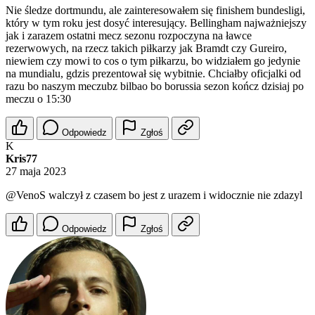
Nie śledze dortmundu, ale zainteresowałem się finishem bundesligi,
który w tym roku jest dosyć interesujący. Bellingham najważniejszy
jak i zarazem ostatni mecz sezonu rozpoczyna na ławce
rezerwowych, na rzecz takich piłkarzy jak Bramdt czy Gureiro,
niewiem czy mowi to cos o tym piłkarzu, bo widziałem go jedynie
na mundialu, gdzis prezentował się wybitnie. Chciałby oficjalki od
razu bo naszym meczubz bilbao bo borussia sezon kończ dzisiaj po
meczu o 15:30
Odpowiedz
Zgłoś
K
Kris77
27 maja 2023
@VenoS
walczył z czasem bo jest z urazem i widocznie nie zdazyl
Odpowiedz
Zgłoś