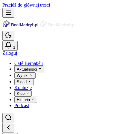
Przejdź do głównej treści
1
Zaloguj
Café Bernabéu
Aktualności
Wyniki
Skład
Kontuzje
Klub
Historia
Podcast