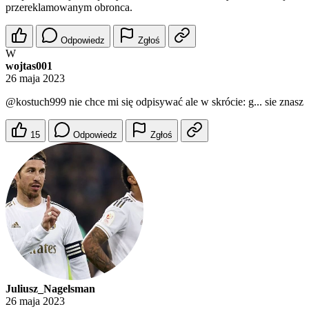
przereklamowanym obronca.
Odpowiedz
Zgłoś
W
wojtas001
26 maja 2023
@kostuch999
nie chce mi się odpisywać ale w skrócie: g... sie znasz
15
Odpowiedz
Zgłoś
Juliusz_Nagelsman
26 maja 2023