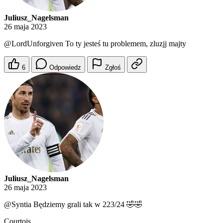
Juliusz_Nagelsman
26 maja 2023
@LordUnforgiven
To ty jesteś tu problemem, zluzjj majty
6
Odpowiedz
Zgłoś
Juliusz_Nagelsman
26 maja 2023
@Syntia
Będziemy grali tak w 223/24 🤣🤣
Courtois