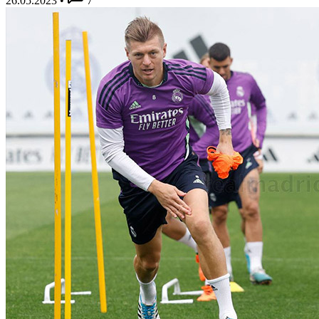
26.05.2023
•
7