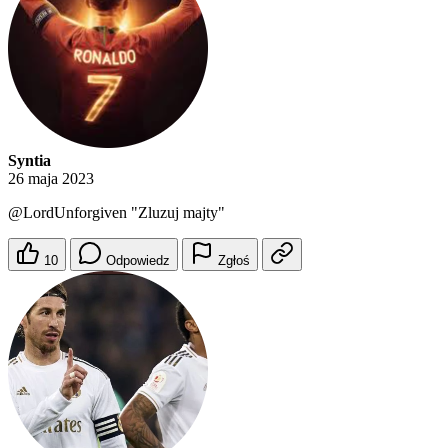
Syntia
26 maja 2023
@LordUnforgiven
"Zluzuj majty"
10
Odpowiedz
Zgłoś