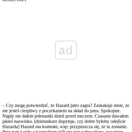
ad
– Czy mogę potwierdzić, że Hazard jutro zagra? Zaskakuje mnie, że
nie jesteś cierpliwy z poczekaniem na skład do jutra. Spokojnie.
Nigdy nie dałem jedenastki dzień przed meczem. Czasami dawałem
jakieś nazwisko. [dziennikarz dopytuje, czy dobre byłoby odejście
Hazarda] Hazard ma kontrakt, więc przypuszcza się, że tu zostanie.
Przy tym każdy z kontraktem jeśli nie jest zadowolony, powinien