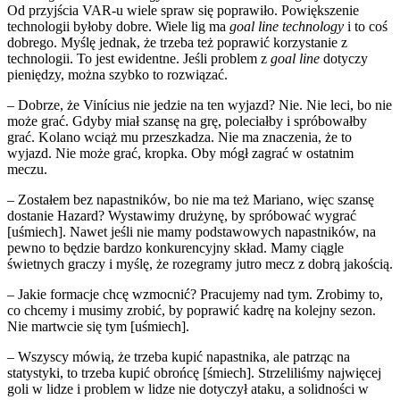
Od przyjścia VAR-u wiele spraw się poprawiło. Powiększenie
technologii byłoby dobre. Wiele lig ma
goal line technology
i to coś
dobrego. Myślę jednak, że trzeba też poprawić korzystanie z
technologii. To jest ewidentne. Jeśli problem z
goal line
dotyczy
pieniędzy, można szybko to rozwiązać.
– Dobrze, że Vinícius nie jedzie na ten wyjazd? Nie. Nie leci, bo nie
może grać. Gdyby miał szansę na grę, poleciałby i spróbowałby
grać. Kolano wciąż mu przeszkadza. Nie ma znaczenia, że to
wyjazd. Nie może grać, kropka. Oby mógł zagrać w ostatnim
meczu.
– Zostałem bez napastników, bo nie ma też Mariano, więc szansę
dostanie Hazard? Wystawimy drużynę, by spróbować wygrać
[uśmiech]. Nawet jeśli nie mamy podstawowych napastników, na
pewno to będzie bardzo konkurencyjny skład. Mamy ciągle
świetnych graczy i myślę, że rozegramy jutro mecz z dobrą jakością.
– Jakie formacje chcę wzmocnić? Pracujemy nad tym. Zrobimy to,
co chcemy i musimy zrobić, by poprawić kadrę na kolejny sezon.
Nie martwcie się tym [uśmiech].
– Wszyscy mówią, że trzeba kupić napastnika, ale patrząc na
statystyki, to trzeba kupić obrońcę [śmiech]. Strzeliliśmy najwięcej
goli w lidze i problem w lidze nie dotyczył ataku, a solidności w