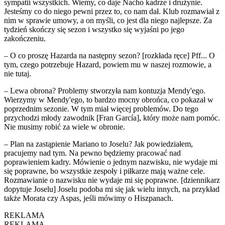
sympatii wszystkich. Wiemy, co daje Nacho kadrze i drużynie.
Jesteśmy co do niego pewni przez to, co nam dał. Klub rozmawiał z
nim w sprawie umowy, a on myśli, co jest dla niego najlepsze. Za
tydzień skończy się sezon i wszystko się wyjaśni po jego
zakończeniu.
– O co proszę Hazarda na następny sezon? [rozkłada ręce] Pff... O
tym, czego potrzebuje Hazard, powiem mu w naszej rozmowie, a
nie tutaj.
– Lewa obrona? Problemy stworzyła nam kontuzja Mendy'ego.
Wierzymy w Mendy'ego, to bardzo mocny obrońca, co pokazał w
poprzednim sezonie. W tym miał więcej problemów. Do tego
przychodzi młody zawodnik [Fran García], który może nam pomóc.
Nie musimy robić za wiele w obronie.
– Plan na zastąpienie Mariano to Joselu? Jak powiedziałem,
pracujemy nad tym. Na pewno będziemy pracować nad
poprawieniem kadry. Mówienie o jednym nazwisku, nie wydaje mi
się poprawne, bo wszystkie zespoły i piłkarze mają ważne cele.
Rozmawianie o nazwisku nie wydaje mi się poprawne. [dziennikarz
dopytuje Joselu] Joselu podoba mi się jak wielu innych, na przykład
także Morata czy Aspas, jeśli mówimy o Hiszpanach.
REKLAMA
REKLAMA