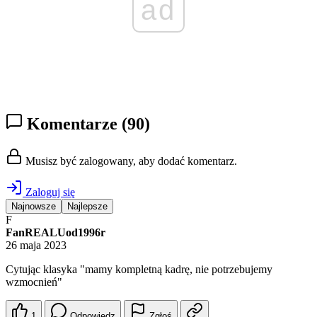
ad
Komentarze
(90)
Musisz być zalogowany, aby dodać komentarz.
Zaloguj się
Najnowsze
Najlepsze
F
FanREALUod1996r
26 maja 2023
Cytując klasyka "mamy kompletną kadrę, nie potrzebujemy
wzmocnień"
1
Odpowiedz
Zgłoś