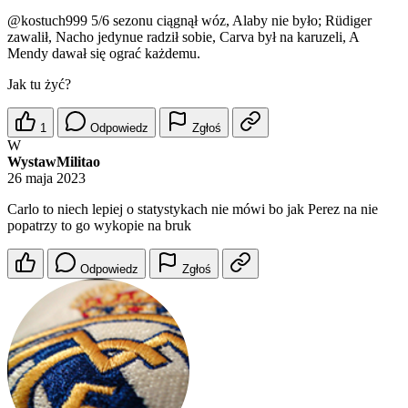
@kostuch999
5/6 sezonu ciągnął wóz, Alaby nie było; Rüdiger
zawalił, Nacho jedynue radził sobie, Carva był na karuzeli, A
Mendy dawał się ograć każdemu.
Jak tu żyć?
1
Odpowiedz
Zgłoś
W
WystawMilitao
26 maja 2023
Carlo to niech lepiej o statystykach nie mówi bo jak Perez na nie
popatrzy to go wykopie na bruk
Odpowiedz
Zgłoś