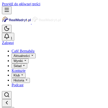
Przejdź do głównej treści
1
Zaloguj
Café Bernabéu
Aktualności
Wyniki
Skład
Kontuzje
Klub
Historia
Podcast