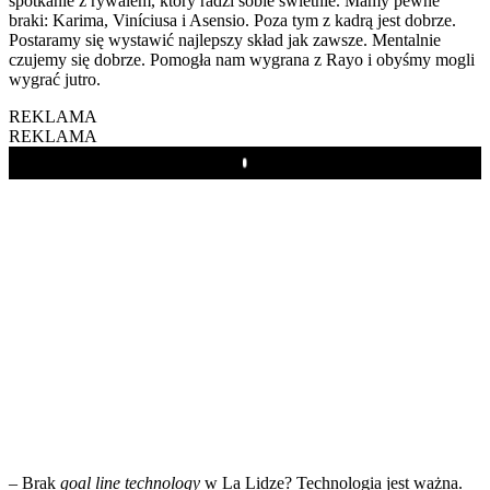
spotkanie z rywalem, który radzi sobie świetnie. Mamy pewne
braki: Karima, Viníciusa i Asensio. Poza tym z kadrą jest dobrze.
Postaramy się wystawić najlepszy skład jak zawsze. Mentalnie
czujemy się dobrze. Pomogła nam wygrana z Rayo i obyśmy mogli
wygrać jutro.
REKLAMA
REKLAMA
Play
– Brak
goal line technology
w La Lidze? Technologia jest ważna.