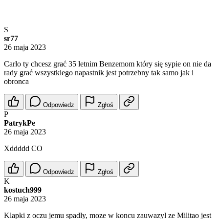
S
sr77
26 maja 2023
Carlo ty chcesz grać 35 letnim Benzemom który się sypie on nie da
rady grać wszystkiego napastnik jest potrzebny tak samo jak i
obronca
Odpowiedz
Zgłoś
P
PatrykPe
26 maja 2023
Xddddd CO
Odpowiedz
Zgłoś
K
kostuch999
26 maja 2023
Klapki z oczu jemu spadly, moze w koncu zauwazyl ze Militao jest