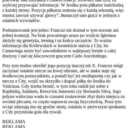
szybciej przyswajać informacje. W środku pola piłkarze nadchodzą
z każdej strony. Pozycja piłkarza zmienia się z każdą sekundą, więc
musisz zawsze używać głowy”, tłumaczył sam gracz w jednym z
ostatnich wywiadów.
Podsumowanie jest jedno: Francuz nie doznał w tym sezonie ani
jednej kontuzji. Na brak poważnego urazu po wejściu Iglesiasa
złożyły się genetyka, trening i na końcu szczęście. To ważna
informacja dla Królewskich w kontekście starcia z City, bo
Camavinga może być zawodnikiem w najlepszej formie z całej
drużyny i stał się kluczowym graczem Carlo Ancelottiego.
Przy tym trudno określić jego pozycję inaczej niż X. Francuz mógł
zaczynać ostatnie mecze na lewej obronie, ale w ataku staje się
środkowym pomocnikiem, a potrafi być też
mediapuntą
czy jak w
meczu z City, wejść na skrzydło i dograć piłkę do środka do
Viníciusa. Gdy trzeba bronić, w tym roku radził już sobie z
Raphinhą, Salahem, Reece'em Jamesem czy Bernardo Silvą. Jego
jedyna widoczna wada to czasami zostawienie zbyt dużo miejsca za
swoimi plecami, co często naprawia swoją fizycznością. Poza tym
wciąż zdarzają mu się groźne straty, ostatnia w pierwszym spotkaniu
z City przyniosła gola dla rywali.
REKLAMA
REKLAMA