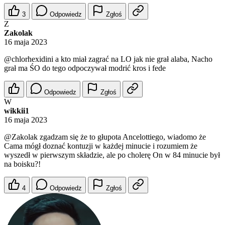
3
Odpowiedz
Zgłoś
Z
Zakolak
16 maja 2023
@chlorhexidini
a kto miał zagrać na LO jak nie grał alaba, Nacho
grał ma ŚO do tego odpoczywał modrić kros i fede
Odpowiedz
Zgłoś
W
wikkii1
16 maja 2023
@Zakolak
zgadzam się że to głupota Ancelottiego, wiadomo że
Cama mógł doznać kontuzji w każdej minucie i rozumiem że
wyszedł w pierwszym składzie, ale po cholerę On w 84 minucie był
na boisku?!
4
Odpowiedz
Zgłoś