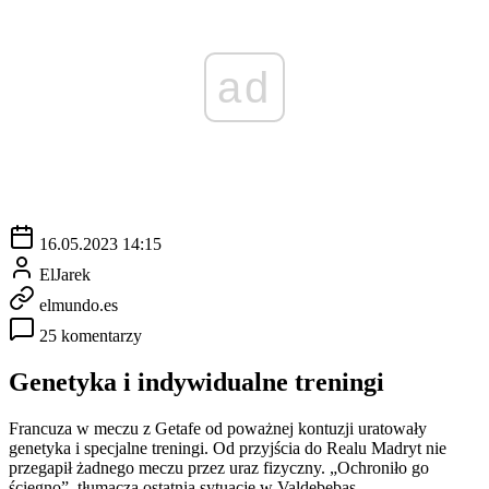
ad
16.05.2023 14:15
ElJarek
elmundo.es
25 komentarzy
Genetyka i indywidualne treningi
Francuza w meczu z Getafe od poważnej kontuzji uratowały
genetyka i specjalne treningi. Od przyjścia do Realu Madryt nie
przegapił żadnego meczu przez uraz fizyczny. „Ochroniło go
ścięgno”, tłumaczą ostatnią sytuację w Valdebebas.