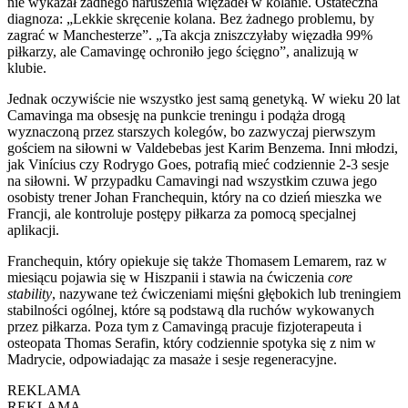
nie wykazał żadnego naruszenia więzadeł w kolanie. Ostateczna
diagnoza: „Lekkie skręcenie kolana. Bez żadnego problemu, by
zagrać w Manchesterze”. „Ta akcja zniszczyłaby więzadła 99%
piłkarzy, ale Camavingę ochroniło jego ścięgno”, analizują w
klubie.
Jednak oczywiście nie wszystko jest samą genetyką. W wieku 20 lat
Camavinga ma obsesję na punkcie treningu i podąża drogą
wyznaczoną przez starszych kolegów, bo zazwyczaj pierwszym
gościem na siłowni w Valdebebas jest Karim Benzema. Inni młodzi,
jak Vinícius czy Rodrygo Goes, potrafią mieć codziennie 2-3 sesje
na siłowni. W przypadku Camavingi nad wszystkim czuwa jego
osobisty trener Johan Franchequin, który na co dzień mieszka we
Francji, ale kontroluje postępy piłkarza za pomocą specjalnej
aplikacji.
Franchequin, który opiekuje się także Thomasem Lemarem, raz w
miesiącu pojawia się w Hiszpanii i stawia na ćwiczenia
core
stability
, nazywane też ćwiczeniami mięśni głębokich lub treningiem
stabilności ogólnej, które są podstawą dla ruchów wykowanych
przez piłkarza. Poza tym z Camavingą pracuje fizjoterapeuta i
osteopata Thomas Serafin, który codziennie spotyka się z nim w
Madrycie, odpowiadając za masaże i sesje regeneracyjne.
REKLAMA
REKLAMA