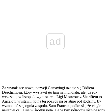
ad
Za wynalazcę nowej pozycji Camavingi uznaje się Didiera
Deschampsa, który wystawił go tam na mundialu, ale już rok
wcześniej w listopadowym starciu Ligi Mistrzów z Sheriffem to
Ancelotti wystawił go na tej pozycji na ostatnie pół godziny, by
wzmocnić siłę ognia zespołu. Sam Francuz podkreśla, że ciągle
najlepiej czuje się w środku pola, ale w tym półroczu różnicę robił