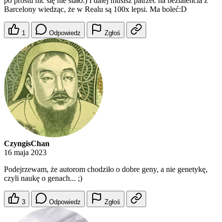
po prostu nic się nie stało:) I dalej musisz patrzeć na beztalencia z
Barcelony wiedząc, że w Realu są 100x lepsi. Ma boleć:D
1
Odpowiedz
Zgłoś
CzyngisChan
16 maja 2023
Podejrzewam, że autorom chodziło o dobre geny, a nie genetykę,
czyli naukę o genach... ;)
3
Odpowiedz
Zgłoś