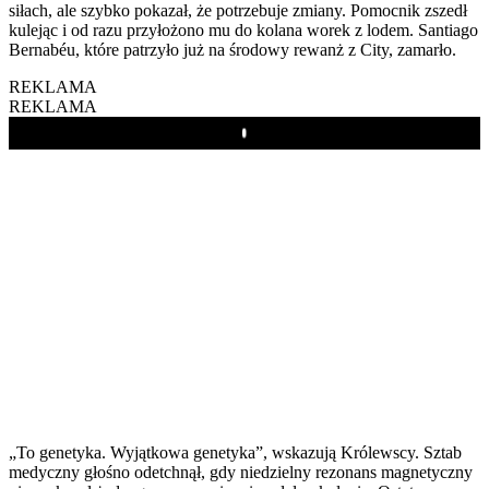
siłach, ale szybko pokazał, że potrzebuje zmiany. Pomocnik zszedł
kulejąc i od razu przyłożono mu do kolana worek z lodem. Santiago
Bernabéu, które patrzyło już na środowy rewanż z City, zamarło.
REKLAMA
REKLAMA
Play
„To genetyka. Wyjątkowa genetyka”, wskazują Królewscy. Sztab
medyczny głośno odetchnął, gdy niedzielny rezonans magnetyczny