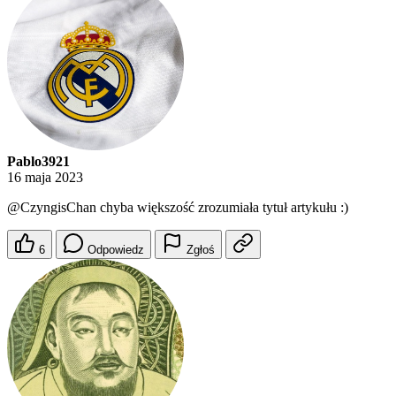
Pablo3921
16 maja 2023
@CzyngisChan
chyba większość zrozumiała tytuł artykułu :)
6
Odpowiedz
Zgłoś