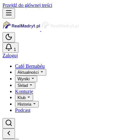
Przejdź do głównej treści
1
Zaloguj
Café Bernabéu
Aktualności
Wyniki
Skład
Kontuzje
Klub
Historia
Podcast