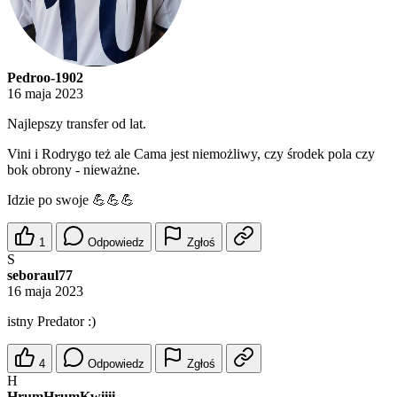
Pedroo-1902
16 maja 2023
Najlepszy transfer od lat.
Vini i Rodrygo też ale Cama jest niemożliwy, czy środek pola czy
bok obrony - nieważne.
Idzie po swoje 💪💪💪
1
Odpowiedz
Zgłoś
S
seboraul77
16 maja 2023
istny Predator :)
4
Odpowiedz
Zgłoś
H
HrumHrumKwiiii