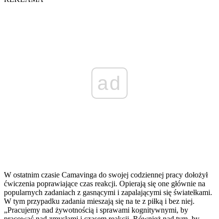
ad
W ostatnim czasie Camavinga do swojej codziennej pracy dołożył
ćwiczenia poprawiające czas reakcji. Opierają się one głównie na
popularnych zadaniach z gasnącymi i zapalającymi się światełkami.
W tym przypadku zadania mieszają się na te z piłką i bez niej.
„Pracujemy nad żywotnością i sprawami kognitywnymi, by
pracować nad zmysłami i czasem reakcji. Również nad tym, by