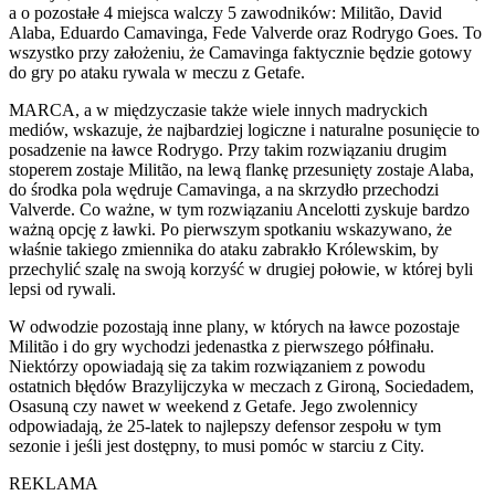
a o pozostałe 4 miejsca walczy 5 zawodników: Militão, David
Alaba, Eduardo Camavinga, Fede Valverde oraz Rodrygo Goes. To
wszystko przy założeniu, że Camavinga faktycznie będzie gotowy
do gry po ataku rywala w meczu z Getafe.
MARCA, a w międzyczasie także wiele innych madryckich
mediów, wskazuje, że najbardziej logiczne i naturalne posunięcie to
posadzenie na ławce Rodrygo. Przy takim rozwiązaniu drugim
stoperem zostaje Militão, na lewą flankę przesunięty zostaje Alaba,
do środka pola wędruje Camavinga, a na skrzydło przechodzi
Valverde. Co ważne, w tym rozwiązaniu Ancelotti zyskuje bardzo
ważną opcję z ławki. Po pierwszym spotkaniu wskazywano, że
właśnie takiego zmiennika do ataku zabrakło Królewskim, by
przechylić szalę na swoją korzyść w drugiej połowie, w której byli
lepsi od rywali.
W odwodzie pozostają inne plany, w których na ławce pozostaje
Militão i do gry wychodzi jedenastka z pierwszego półfinału.
Niektórzy opowiadają się za takim rozwiązaniem z powodu
ostatnich błędów Brazylijczyka w meczach z Gironą, Sociedadem,
Osasuną czy nawet w weekend z Getafe. Jego zwolennicy
odpowiadają, że 25-latek to najlepszy defensor zespołu w tym
sezonie i jeśli jest dostępny, to musi pomóc w starciu z City.
REKLAMA