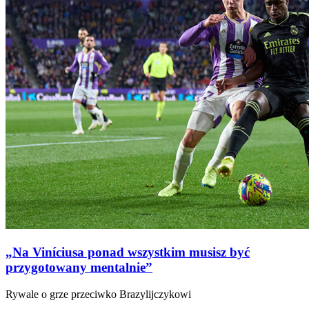
„Na Viníciusa ponad wszystkim musisz być
przygotowany mentalnie”
Rywale o grze przeciwko Brazylijczykowi