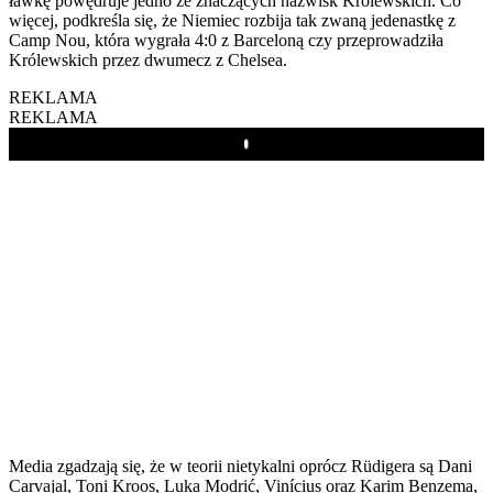
ławkę powędruje jedno ze znaczących nazwisk Królewskich. Co
więcej, podkreśla się, że Niemiec rozbija tak zwaną jedenastkę z
Camp Nou, która wygrała 4:0 z Barceloną czy przeprowadziła
Królewskich przez dwumecz z Chelsea.
REKLAMA
REKLAMA
Play
Media zgadzają się, że w teorii nietykalni oprócz Rüdigera są Dani
Carvajal, Toni Kroos, Luka Modrić, Vinícius oraz Karim Benzema,