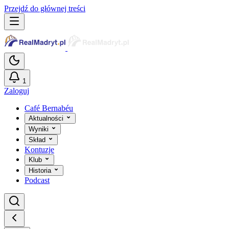
Przejdź do głównej treści
1
Zaloguj
Café Bernabéu
Aktualności
Wyniki
Skład
Kontuzje
Klub
Historia
Podcast