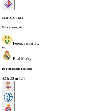
08.08.2026 19:00
Mecz towarzyski
Ferencvárosi TC
vs
Real Madryt
Do rozpoczęcia pozostało
42
h
20
m
10
s