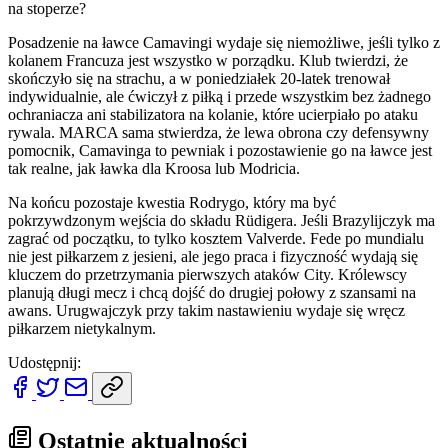
na stoperze?
Posadzenie na ławce Camavingi wydaje się niemożliwe, jeśli tylko z
kolanem Francuza jest wszystko w porządku. Klub twierdzi, że
skończyło się na strachu, a w poniedziałek 20-latek trenował
indywidualnie, ale ćwiczył z piłką i przede wszystkim bez żadnego
ochraniacza ani stabilizatora na kolanie, które ucierpiało po ataku
rywala. MARCA sama stwierdza, że lewa obrona czy defensywny
pomocnik, Camavinga to pewniak i pozostawienie go na ławce jest
tak realne, jak ławka dla Kroosa lub Modricia.
Na końcu pozostaje kwestia Rodrygo, który ma być
pokrzywdzonym wejścia do składu Rüdigera. Jeśli Brazylijczyk ma
zagrać od początku, to tylko kosztem Valverde. Fede po mundialu
nie jest piłkarzem z jesieni, ale jego praca i fizyczność wydają się
kluczem do przetrzymania pierwszych ataków City. Królewscy
planują długi mecz i chcą dojść do drugiej połowy z szansami na
awans. Urugwajczyk przy takim nastawieniu wydaje się wręcz
piłkarzem nietykalnym.
Udostępnij:
Ostatnie aktualności