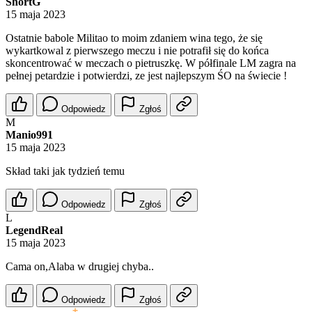
ShortG
15 maja 2023
Ostatnie babole Militao to moim zdaniem wina tego, że się
wykartkowal z pierwszego meczu i nie potrafił się do końca
skoncentrować w meczach o pietruszkę. W półfinale LM zagra na
pełnej petardzie i potwierdzi, ze jest najlepszym ŚO na świecie !
Odpowiedz
Zgłoś
M
Manio991
15 maja 2023
Skład taki jak tydzień temu
Odpowiedz
Zgłoś
L
LegendReal
15 maja 2023
Cama on,Alaba w drugiej chyba..
Odpowiedz
Zgłoś