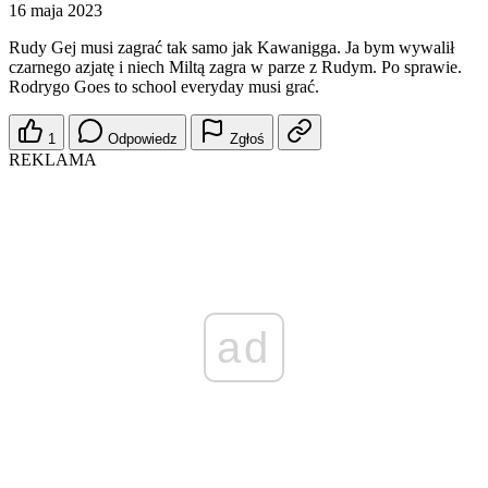
16 maja 2023
Rudy Gej musi zagrać tak samo jak Kawanigga. Ja bym wywalił
czarnego azjatę i niech Miltą zagra w parze z Rudym. Po sprawie.
Rodrygo Goes to school everyday musi grać.
1
Odpowiedz
Zgłoś
REKLAMA
ad