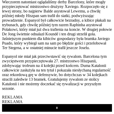
Wieczorem natomiast oglądaliśmy derby Barcelony, które mogły
przypieczętować mistrzostwo drużyny Xaviego. Rozpoczęło się z
lewej strony, bo najpierw Balde asystował Lewemu, a chwilę
później młody Hiszpan sam trafił do siatki, podwyższając
prowadzenie. Espanyol był całkowicie bezradny, a kibice płakali na
trybunach, gdy chwilę później tym razem Raphinha asystował
Polakowi, który miał już dwa trafienia na koncie. W drugiej połowie
De Jong świetnie odnalazł Koundé i ten drugi strzelił gola.
Jaśniejszym punktem dla kibiców gospodarzy była bramka Javiego
Puado, który wybiegł sam na sam po błędzie gości i przelobował
Ter Stegena, a w ostatniej minucie trafił jeszcze Joselu.
Espanyol nie miał jak przeciwstawić się rywalom. Barcelona tym
zwycięstwem przypieczętowała 27. mistrzostwo Hiszpanii,
zdobywając trofeum na 4 kolejki przed końcem. Duma Katalonii
całkowicie zasłużyła na ten tytuł i pokazała niesłychaną regularność
oraz rekordową grę w defensywie, bo dotychczas w 34 kolejkach
stracili zaledwie 13 bramek. Gratulujemy rywalom ze stolicy
Katalonii i nie możemy doczekać się rywalizacji w przyszłym
sezonie.
REKLAMA
REKLAMA
Play