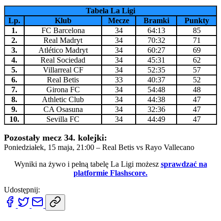
Tabela La Ligi
Lp.
Klub
Mecze
Bramki
Punkty
1.
FC Barcelona
34
64:13
85
2.
Real Madryt
34
70:32
71
3.
Atlético Madryt
34
60:27
69
4.
Real Sociedad
34
45:31
62
5.
Villarreal CF
34
52:35
57
6.
Real Betis
33
40:37
52
7.
Girona FC
34
54:48
48
8.
Athletic Club
34
44:38
47
9.
CA Osasuna
34
32:36
47
10.
Sevilla FC
34
44:49
47
Pozostały mecz 34. kolejki:
Poniedziałek, 15 maja, 21:00 – Real Betis vs Rayo Vallecano
Wyniki na żywo i pełną tabelę La Ligi możesz
sprawdzać na
platformie Flashscore.
Udostępnij: