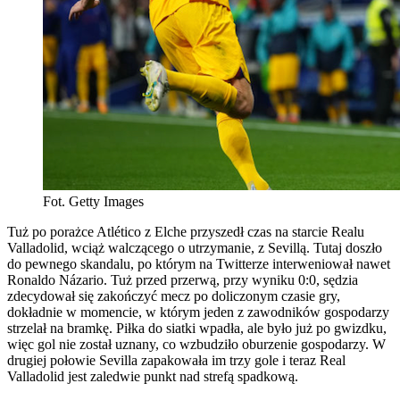
Fot. Getty Images
Tuż po porażce Atlético z Elche przyszedł czas na starcie Realu
Valladolid, wciąż walczącego o utrzymanie, z Sevillą. Tutaj doszło
do pewnego skandalu, po którym na Twitterze interweniował nawet
Ronaldo Názario. Tuż przed przerwą, przy wyniku 0:0, sędzia
zdecydował się zakończyć mecz po doliczonym czasie gry,
dokładnie w momencie, w którym jeden z zawodników gospodarzy
strzelał na bramkę. Piłka do siatki wpadła, ale było już po gwizdku,
więc gol nie został uznany, co wzbudziło oburzenie gospodarzy. W
drugiej połowie Sevilla zapakowała im trzy gole i teraz Real
Valladolid jest zaledwie punkt nad strefą spadkową.