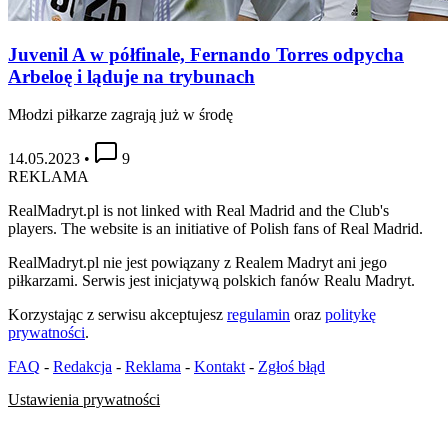
Juvenil A w półfinale, Fernando Torres odpycha
Arbeloę i ląduje na trybunach
Młodzi piłkarze zagrają już w środę
14.05.2023
•
9
REKLAMA
RealMadryt.pl is not linked with Real Madrid and the Club's
players. The website is an initiative of Polish fans of Real Madrid.
RealMadryt.pl nie jest powiązany z Realem Madryt ani jego
piłkarzami. Serwis jest inicjatywą polskich fanów Realu Madryt.
Korzystając z serwisu akceptujesz
regulamin
oraz
politykę
prywatności
.
FAQ
-
Redakcja
-
Reklama
-
Kontakt
-
Zgłoś błąd
Ustawienia prywatności