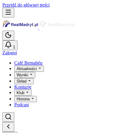
Przejdź do głównej treści
1
Zaloguj
Café Bernabéu
Aktualności
Wyniki
Skład
Kontuzje
Klub
Historia
Podcast