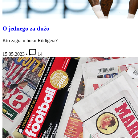
O jednego za dużo
Kto zagra u boku Rüdigera?
15.05.2023
•
14