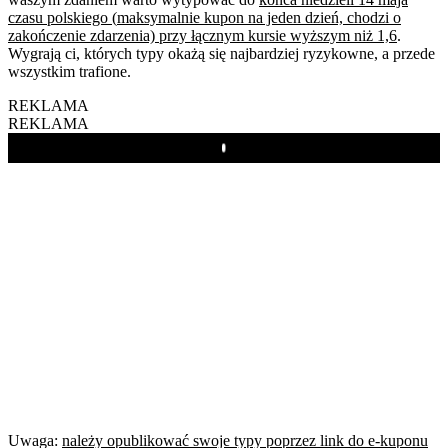
czasu polskiego
(
maksymalnie kupon na jeden dzień, chodzi o
zakończenie zdarzenia) przy łącznym kursie wyższym niż 1,6
.
Wygrają ci, których typy okażą się najbardziej ryzykowne, a przede
wszystkim trafione.
REKLAMA
REKLAMA
Play
Uwaga:
należy opublikować swoje typy poprzez link do e-kuponu