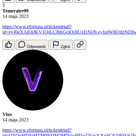
T
Temeraire99
14 maja 2023
https://www.efortuna.pl/ticketdetail?
id=eyJ0eXAiOiJKV1QiLCJhbGciOiJIUzI1NiJ9.eyJzdWIiOiIzN
Odpowiedz
Zgłoś
Vixo
14 maja 2023
https://www.efortuna.pl/ticketdetail?
id=OTQyMDIzMTM0NDM2MDcwMDoTYyvYXvSCtU0FFOU