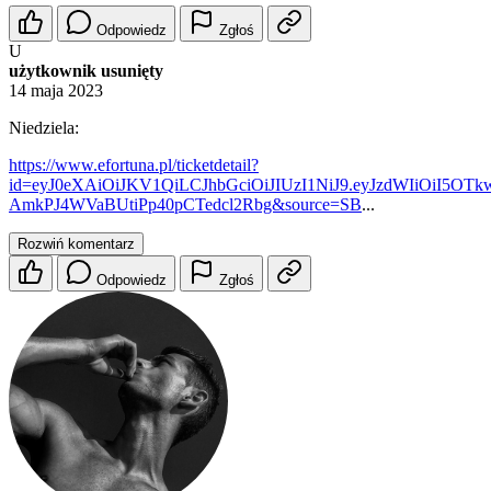
Odpowiedz
Zgłoś
U
użytkownik usunięty
14 maja 2023
Niedziela:
https://www.efortuna.pl/ticketdetail?
id=eyJ0eXAiOiJKV1QiLCJhbGciOiJIUzI1NiJ9.eyJzdWIiOiI5
AmkPJ4WVaBUtiPp40pCTedcl2Rbg&source=SB
...
Rozwiń komentarz
Odpowiedz
Zgłoś