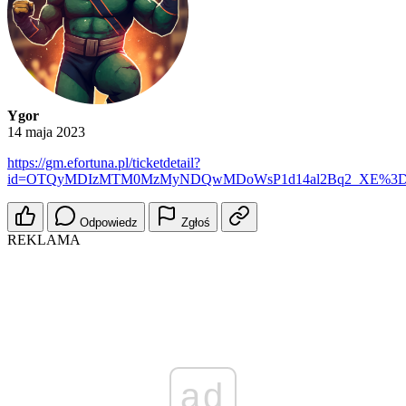
Ygor
14 maja 2023
https://gm.efortuna.pl/ticketdetail?
id=OTQyMDIzMTM0MzMyNDQwMDoWsP1d14al2Bq2_XE%3
Odpowiedz
Zgłoś
REKLAMA
ad