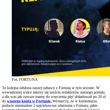
Fot. FORTUNA
To kolejna odsłona naszej zabawy z Fortuną w tym sezonie. W
wewnętrznej walce mierzy się sześciu redaktorów naszego portalu,
a dla was jak zawsze mamy do wręczenia pięć doładowań po 20 zł
do
waszego konta w Fortunie.
Wystarczy, że w komentarzu
podacie minimalnie 2 najciekawsze zdarzenia z Fortuny, jakie
waszym zdaniem warto wytypować do
końca niedzieli 14 maja