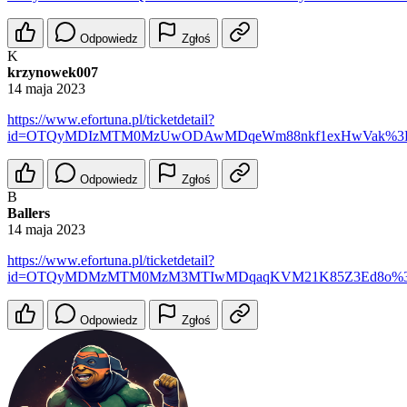
Odpowiedz
Zgłoś
K
krzynowek007
14 maja 2023
https://www.efortuna.pl/ticketdetail?
id=OTQyMDIzMTM0MzUwODAwMDqeWm88nkf1exHwVak%3
Odpowiedz
Zgłoś
B
Ballers
14 maja 2023
https://www.efortuna.pl/ticketdetail?
id=OTQyMDMzMTM0MzM3MTIwMDqaqKVM21K85Z3Ed8o%
Odpowiedz
Zgłoś