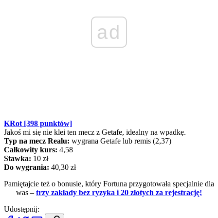
ad
KRot [398 punktów]
Jakoś mi się nie klei ten mecz z Getafe, idealny na wpadkę.
Typ na mecz Realu:
wygrana Getafe lub remis (2,37)
Całkowity kurs:
4,58
Stawka:
10 zł
Do wygrania:
40,30 zł
Pamiętajcie też o bonusie, który Fortuna przygotowała specjalnie dla
was
–
trzy zakłady bez ryzyka i 20 złotych za rejestrację!
Udostępnij: