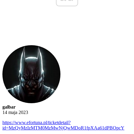
galbar
14 maja 2023
https://www.efortuna.pl/ticketdetail?
id=MzQyMzIzMTM0MzMwNjQwMDoR1fpXAa61dPBOpcY