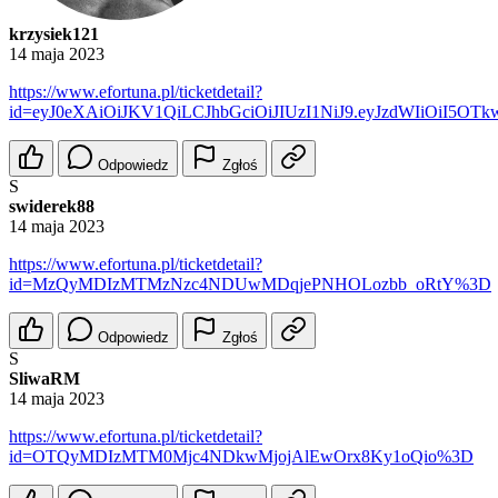
krzysiek121
14 maja 2023
https://www.efortuna.pl/ticketdetail?
id=eyJ0eXAiOiJKV1QiLCJhbGciOiJIUzI1NiJ9.eyJzdWIiOiI
Odpowiedz
Zgłoś
S
swiderek88
14 maja 2023
https://www.efortuna.pl/ticketdetail?
id=MzQyMDIzMTMzNzc4NDUwMDqjePNHOLozbb_oRtY%3D
Odpowiedz
Zgłoś
S
SliwaRM
14 maja 2023
https://www.efortuna.pl/ticketdetail?
id=OTQyMDIzMTM0Mjc4NDkwMjojAlEwOrx8Ky1oQio%3D