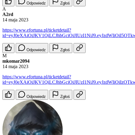
Odpowiedz
Zgłoś
A
A2rd
14 maja 2023
https://www.efortuna.pl/ticketdetail?
id=eyJ0eXAiOiJKV1QiLCJhbGciOiJIUzI1NiJ9.eyJzdWIiOiI
Odpowiedz
Zgłoś
M
mkomar2094
14 maja 2023
https://www.efortuna.pl/ticketdetail?
id=eyJ0eXAiOiJKV1QiLCJhbGciOiJIUzI1NiJ9.eyJzdWIiOiIzO
Odpowiedz
Zgłoś