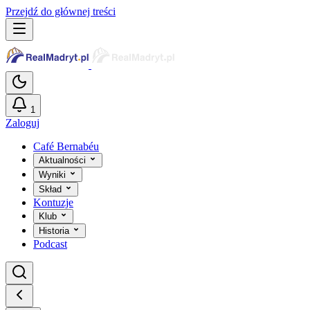
Przejdź do głównej treści
1
Zaloguj
Café Bernabéu
Aktualności
Wyniki
Skład
Kontuzje
Klub
Historia
Podcast