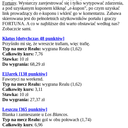
Fortuny
. Wystarczy zarejestrować się i tylko wytypować zdarzenia,
a pod uzyskanym kuponem kliknąć „e-kupon”, po czym uzyskać
link prowadzący do e-kuponu i wkleić go w komentarzu. Zabawa
skierowana jest do pełnoletnich użytkowników portalu i graczy
FORTUNA. A co w najbliższe dni warto obstawiać według nas?
Zobaczcie sami.
Klatus [dotychczas 48 punktów]
Przyśniło mi się, że wreszcie trafiam, więc trafię.
Typ na mecz Realu:
wygrana Realu (1,62)
Całkowity kurs:
7,76
Stawka:
10 zł
Do wygrania:
68,29 zł
ElJarek [138 punktów]
Faworyci na weekend.
Typ na mecz Realu:
wygrana Realu (1,62)
Całkowity kurs:
3,11
Stawka:
10 zł
Do wygrania:
27,37 zł
Leszczu [365 punktów]
Blanka i zamieszanie u
Los Blancos
.
Typ na mecz Realu:
gol w obu połowach (1,74)
Całkowity kurs
: 6,96