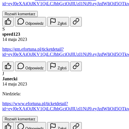
id=eyJ0eXAiOiJKV1QiLCJhbGciOiJIUzI1NiJ9.eyJzdWIiOiI
Rozwiń komentarz
Odpowiedz
Zgłoś
S
speed123
14 maja 2023
https://gm.efortuna.pl/ticketdetail?
id=eyJ0eXAiOiJKV1QiLCJhbGciOiJIUzI1NiJ9.eyJzdWIiOiI5
Odpowiedz
Zgłoś
J
Janecki
14 maja 2023
Niedziela:
https://www.efortuna.pl/ticketdetail?
id=eyJ0eXAiOiJKV1QiLCJhbGciOiJIUzI1NiJ9.eyJzdWIiOiI5
Rozwiń komentarz
Odpowiedz
Zgłoś