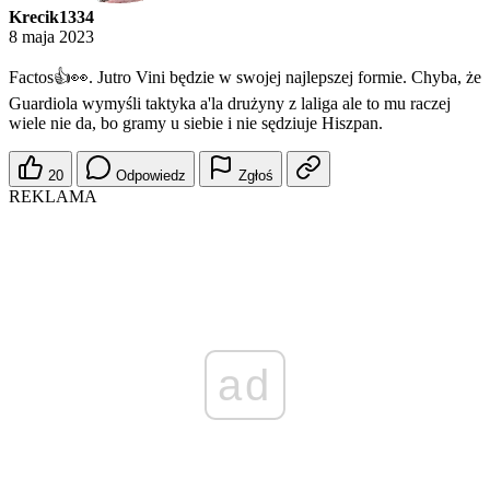
Krecik1334
8 maja 2023
Factos👍👀. Jutro Vini będzie w swojej najlepszej formie. Chyba, że
Guardiola wymyśli taktyka a'la drużyny z laliga ale to mu raczej
wiele nie da, bo gramy u siebie i nie sędziuje Hiszpan.
20
Odpowiedz
Zgłoś
REKLAMA
ad