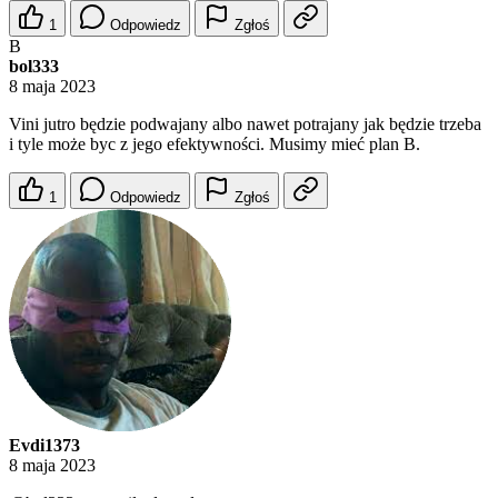
1
Odpowiedz
Zgłoś
B
bol333
8 maja 2023
Vini jutro będzie podwajany albo nawet potrajany jak będzie trzeba
i tyle może byc z jego efektywności. Musimy mieć plan B.
1
Odpowiedz
Zgłoś
Evdi1373
8 maja 2023