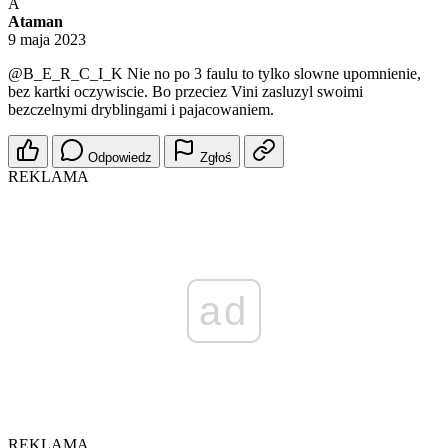
A
Ataman
9 maja 2023
@B_E_R_C_I_K
Nie no po 3 faulu to tylko slowne upomnienie,
bez kartki oczywiscie. Bo przeciez Vini zasluzyl swoimi
bezczelnymi dryblingami i pajacowaniem.
Odpowiedz
Zgłoś
REKLAMA
ad
REKLAMA