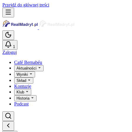
Przejdź do głównej treści
1
Zaloguj
Café Bernabéu
Aktualności
Wyniki
Skład
Kontuzje
Klub
Historia
Podcast