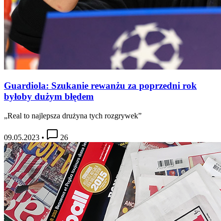
Guardiola: Szukanie rewanżu za poprzedni rok
byłoby dużym błędem
„Real to najlepsza drużyna tych rozgrywek”
09.05.2023
•
26