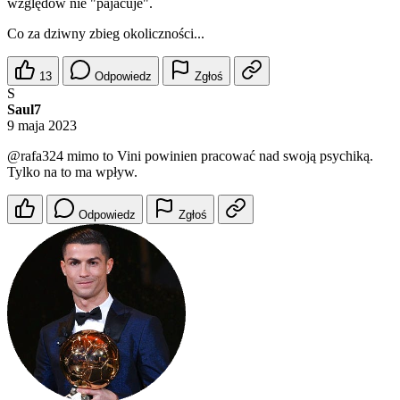
względów nie "pajacuje".
Co za dziwny zbieg okoliczności...
13
Odpowiedz
Zgłoś
S
Saul7
9 maja 2023
@rafa324
mimo to Vini powinien pracować nad swoją psychiką.
Tylko na to ma wpływ.
Odpowiedz
Zgłoś