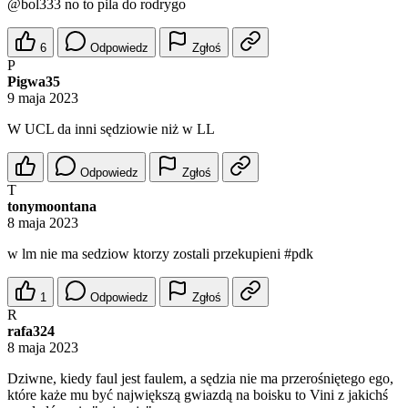
@bol333
no to pila do rodrygo
6
Odpowiedz
Zgłoś
P
Pigwa35
9 maja 2023
W UCL da inni sędziowie niż w LL
Odpowiedz
Zgłoś
T
tonymoontana
8 maja 2023
w lm nie ma sedziow ktorzy zostali przekupieni #pdk
1
Odpowiedz
Zgłoś
R
rafa324
8 maja 2023
Dziwne, kiedy faul jest faulem, a sędzia nie ma przerośniętego ego,
które każe mu być największą gwiazdą na boisku to Vini z jakichś