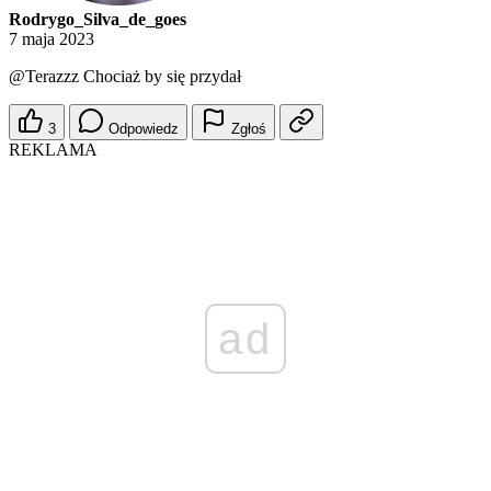
Rodrygo_Silva_de_goes
7 maja 2023
@Terazzz
Chociaż by się przydał
3
Odpowiedz
Zgłoś
REKLAMA
ad