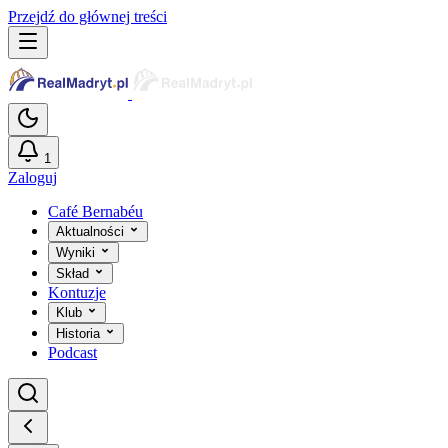
Przejdź do głównej treści
1
Zaloguj
Café Bernabéu
Aktualności
Wyniki
Skład
Kontuzje
Klub
Historia
Podcast