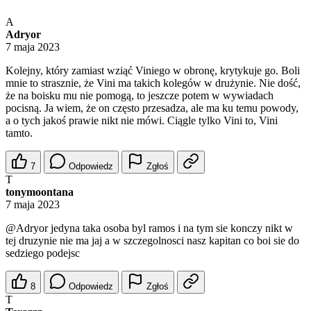
A
Adryor
7 maja 2023
Kolejny, który zamiast wziąć Viniego w obronę, krytykuje go. Boli
mnie to strasznie, że Vini ma takich kolegów w drużynie. Nie dość,
że na boisku mu nie pomogą, to jeszcze potem w wywiadach
pocisną. Ja wiem, że on często przesadza, ale ma ku temu powody,
a o tych jakoś prawie nikt nie mówi. Ciągle tylko Vini to, Vini
tamto.
7
Odpowiedz
Zgłoś
T
tonymoontana
7 maja 2023
@Adryor
jedyna taka osoba byl ramos i na tym sie konczy nikt w
tej druzynie nie ma jaj a w szczegolnosci nasz kapitan co boi sie do
sedziego podejsc
8
Odpowiedz
Zgłoś
T