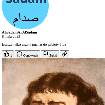
AliSadamAliAlSadam
8 maja 2023
jeszcze tylko uszaty puchar do gabloty i luz
1
Odpowiedz
Zgłoś