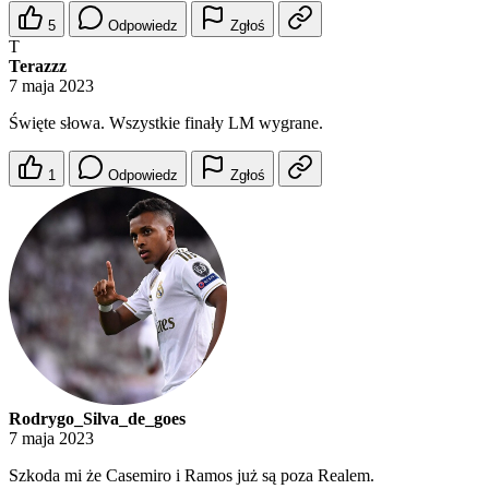
5
Odpowiedz
Zgłoś
T
Terazzz
7 maja 2023
Święte słowa. Wszystkie finały LM wygrane.
1
Odpowiedz
Zgłoś
Rodrygo_Silva_de_goes
7 maja 2023
Szkoda mi że Casemiro i Ramos już są poza Realem.