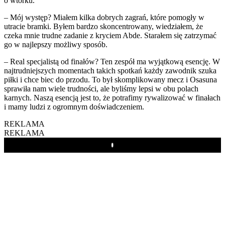
o wtorku.
– Mój występ? Miałem kilka dobrych zagrań, które pomogły w
utracie bramki. Byłem bardzo skoncentrowany, wiedziałem, że
czeka mnie trudne zadanie z kryciem Abde. Starałem się zatrzymać
go w najlepszy możliwy sposób.
– Real specjalistą od finałów? Ten zespół ma wyjątkową esencję. W
najtrudniejszych momentach takich spotkań każdy zawodnik szuka
piłki i chce biec do przodu. To był skomplikowany mecz i Osasuna
sprawiła nam wiele trudności, ale byliśmy lepsi w obu polach
karnych. Naszą esencją jest to, że potrafimy rywalizować w finałach
i mamy ludzi z ogromnym doświadczeniem.
REKLAMA
REKLAMA
Play