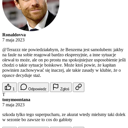
Ronaldovva
7 maja 2023
@Terazzz
nie powiedziałabym, że Benzema jest samolubem: jakby
na faule na sobie reagował bardzo ekspresyjnie, a inne sytuacje
olewał to może, ale on po prostu ma spokojniejsze usposobienie jeśli
chodzi o takie sytuacje boiskowe. Może ktoś powie, że kapitan
powinien zachowywać się inaczej, ale takie zasady w klubie, że o
opasce decyduje staż.
1
Odpowiedz
Zgłoś
T
tonymoontana
7 maja 2023
szkoda tylko tego superpucharu, ze akurat wtedy mielsmy taki dolek
w sezonie bo zawsze to cos do gabloty