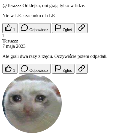
@Terazzz
Odklejka, oni grają tylko w lidze.
Nie w LE. szacunku dla LE
1
Odpowiedz
Zgłoś
T
Terazzz
7 maja 2023
Ale grali dwa razy z rzędu. Oczywiście potem odpadali.
1
Odpowiedz
Zgłoś