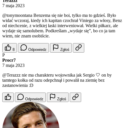
Terazzz
7 maja 2023
@tonymoontana
Benzema się nie boi, tylko ma to gdzieś. Było
widać wczoraj, kiedy ich kapitan czochrał Viniego za włosy, Benz
od niechcenie, z wielkiej łaski interweniował. Wielki piłkarz, ale
wydaje się samolubem. Podkreślam „wydaje się”, bo co ja tam
wiem, nie znam osobiście.
8
Odpowiedz
Zgłoś
P
Procr7
7 maja 2023
@Terazzz
nie ma charakteru wojownika jak Sergio 🤍 on by
tamtego kołka od razu odepchnął i powalił na ziemię bez
zastanowienia :D
Odpowiedz
Zgłoś