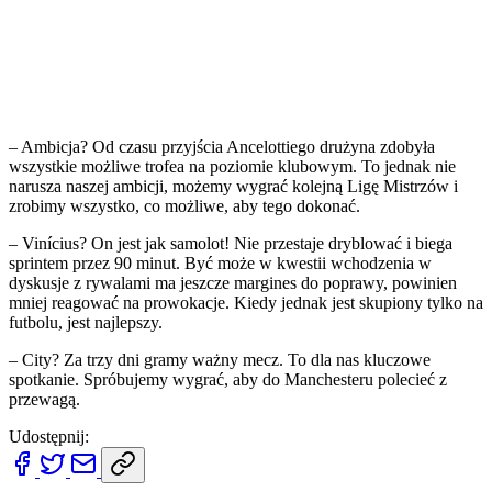
– Ambicja? Od czasu przyjścia Ancelottiego drużyna zdobyła
wszystkie możliwe trofea na poziomie klubowym. To jednak nie
narusza naszej ambicji, możemy wygrać kolejną Ligę Mistrzów i
zrobimy wszystko, co możliwe, aby tego dokonać.
– Vinícius? On jest jak samolot! Nie przestaje dryblować i biega
sprintem przez 90 minut. Być może w kwestii wchodzenia w
dyskusje z rywalami ma jeszcze margines do poprawy, powinien
mniej reagować na prowokacje. Kiedy jednak jest skupiony tylko na
futbolu, jest najlepszy.
– City? Za trzy dni gramy ważny mecz. To dla nas kluczowe
spotkanie. Spróbujemy wygrać, aby do Manchesteru polecieć z
przewagą.
Udostępnij: