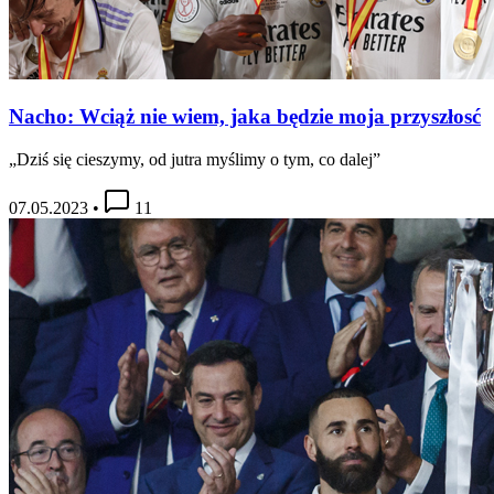
Nacho: Wciąż nie wiem, jaka będzie moja przyszłosć
„Dziś się cieszymy, od jutra myślimy o tym, co dalej”
07.05.2023
•
11