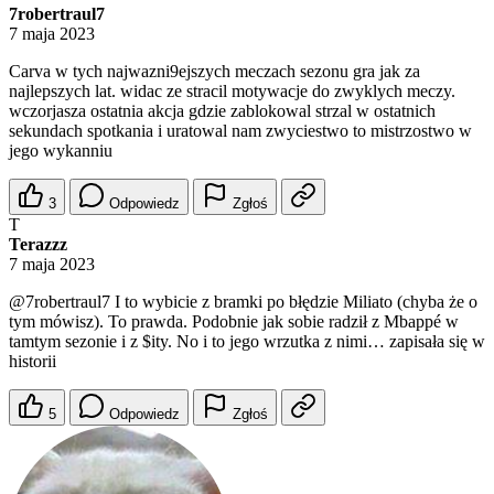
7robertraul7
7 maja 2023
Carva w tych najwazni9ejszych meczach sezonu gra jak za
najlepszych lat. widac ze stracil motywacje do zwyklych meczy.
wczorjasza ostatnia akcja gdzie zablokowal strzal w ostatnich
sekundach spotkania i uratowal nam zwyciestwo to mistrzostwo w
jego wykanniu
3
Odpowiedz
Zgłoś
T
Terazzz
7 maja 2023
@7robertraul7
I to wybicie z bramki po błędzie Miliato (chyba że o
tym mówisz). To prawda. Podobnie jak sobie radził z Mbappé w
tamtym sezonie i z $ity. No i to jego wrzutka z nimi… zapisała się w
historii
5
Odpowiedz
Zgłoś