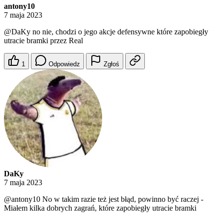
antony10
7 maja 2023
@DaKy
no nie, chodzi o jego akcje defensywne które zapobiegły
utracie bramki przez Real
1
Odpowiedz
Zgłoś
DaKy
7 maja 2023
@antony10
No w takim razie też jest błąd, powinno być raczej -
Miałem kilka dobrych zagrań, które zapobiegły utracie bramki