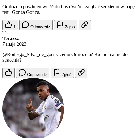
Odriozola powinien wejść do busa Var'u i zarąbać sędziemu w papę
tenu Gonza Gonza.
1
Odpowiedz
Zgłoś
T
Terazzz
7 maja 2023
@Rodrygo_Silva_de_goes
Czemu Odriozola? Bo nie ma nic do
stracenia?
Odpowiedz
Zgłoś