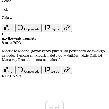
- chce
- ok
Załatwione
5
Odpowiedz
Zgłoś
U
użytkownik usunięty
8 maja 2023
Modric to Modric, gdyby każdy piłkarz tak podchodził do swojego
zawodu. Tymczasem Modric należy do wyjątków, gdzie Ozil, Di
Maria czy Ronaldo…inna mentalność.
8
Odpowiedz
Zgłoś
REKLAMA
ad