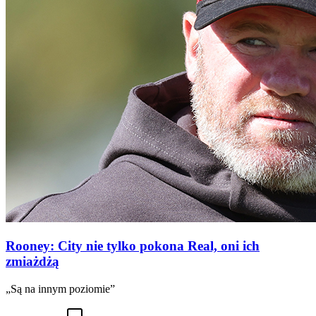
Rooney: City nie tylko pokona Real, oni ich
zmiażdżą
„Są na innym poziomie”