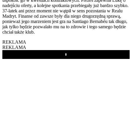
uspokoić go w kwestiach kontraktowych. Prezes zapewnił Lukę o
nadejściu oferty, a kolejne spotkania przebiegały już bardzo szybko.
37-latek ani przez moment nie wątpił w sens pozostania w Realu
Madryt. Finanse od zawsze były dla niego drugorzędną sprawą,
ponieważ jego marzeniem jest gra na Santiago Bernabéu tak długo,
jak tylko będzie pozwalało mu na to zdrowie i tego samego będzie
chciał także klub.
REKLAMA
REKLAMA
Play