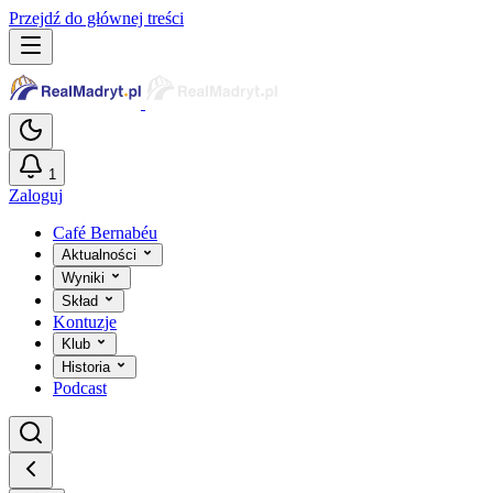
Przejdź do głównej treści
1
Zaloguj
Café Bernabéu
Aktualności
Wyniki
Skład
Kontuzje
Klub
Historia
Podcast