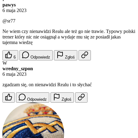
pawys
6 maja 2023
@sr77
Ne wiem czy nienawidzi Realu ale też go nie trawie. Typowy polski
trener który nic nie osiągnął a wydaje mu się ze posiadł jakas
tajemna wiedzę
6
Odpowiedz
Zgłoś
W
wredny_szpon
6 maja 2023
zgadzam się, on nienawidzi Realu i to słychać
Odpowiedz
Zgłoś