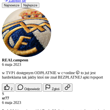
Zaloguj się
Najnowsze
Najlepsze
REALcampeon
6 maja 2023
w TVP1 dostępnym ODPŁATNIE w c+online 🤭 to już jest
hardreklama tak jakby ktoś nie znał BEZPŁATNEJ apki tvpsport
2
Odpowiedz
Zgłoś
S
sr77
6 maja 2023