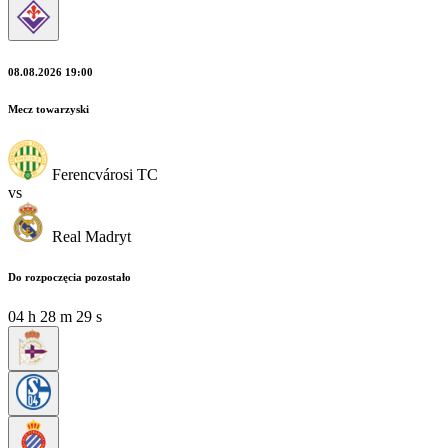
08.08.2026 19:00
Mecz towarzyski
Ferencvárosi TC
vs
Real Madryt
Do rozpoczęcia pozostało
04
h
28
m
27
s