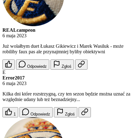
REALcampeon
6 maja 2023
Już wolałbym duet Łukasz Gikiewicz i Marek Wasiluk - może
robiliby faux pas ale przynajmniej byliby obiektywni
Odpowiedz
Zgłoś
E
Error2017
6 maja 2023
Kilka dni które rozstrzygną, czy ten sezon będzie można uznać za
względnie udany lub też beznadziejny...
1
Odpowiedz
Zgłoś