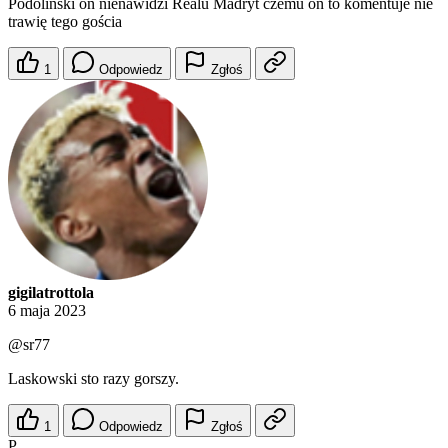
Podoliński on nienawidzi Realu Madryt czemu on to komentuje nie
trawię tego gościa
1
Odpowiedz
Zgłoś
gigilatrottola
6 maja 2023
@sr77
Laskowski sto razy gorszy.
1
Odpowiedz
Zgłoś
P