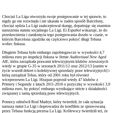
Chociaż La Liga otworzyła swoje postępowanie w tej sprawie, to
nigdy go nie rozwinęła i nie ukarała w żaden sposób Barcelony,
chociaż sędzia La Ligi zaakceptował skargę, dopatrując się znamion
naruszenia statutu socjalnego La Ligi. El
Español
wskazuje, że do
przedawnienia i zamknięcia tego postępowania doszło w czasie, w
którym Barcelona zgodziła się częściowo pokryć długi Tebasa
wobec fiskusa.
Długiem Tebasa było embargo zapobiegawcze w wysokości 4,7
miliona euro po inspekcji fiskusa w firmie
Audiovisual New Aged
AIE
, która zarządzała prawami telewizyjnymi klubów zrzeszonych
wtedy w grupie G-35 w sezonach 2011/12 oraz 2012/13 [zanim w
życie wszedł dekret o kolektywnej sprzedaży praw telewizyjnych] i
którą zarządzał Tebas, który od 2001 roku był również
wiceprezesem La Ligi. Hiszpan poprosił wtedy 47 klubów z
Primery i Segundy z latach 2011-2016 o pożyczkę w wysokości 3,9
miliona euro, by pokryć embargo wynikające stricte z działalności
związanej z samą sprzedażą praw telewizyjnych.
Pomocy odmówił Real Madryt, który twierdził, że cała sytuacja
narusza statut La Ligi i doprowadza do konfliktu ze sprawowaną
przez Tebasa funkcją prezesa La Ligi. Królewscy twierdzili też, że