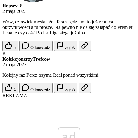
Repsev_8
2 maja 2023
Wow, człowiek myślał, że afera z sędziami to już granica
obrzydliwości a tu proszę. Na pewno nie da się załapać do Premier
League czy coś? Bo La Liga sięga już dna...
5
Odpowiedz
Zgłoś
K
KolekcjonerzyTrofeow
2 maja 2023
Kolejny raz Perez trzyma Real ponad wszystkimi
4
Odpowiedz
Zgłoś
REKLAMA
ad