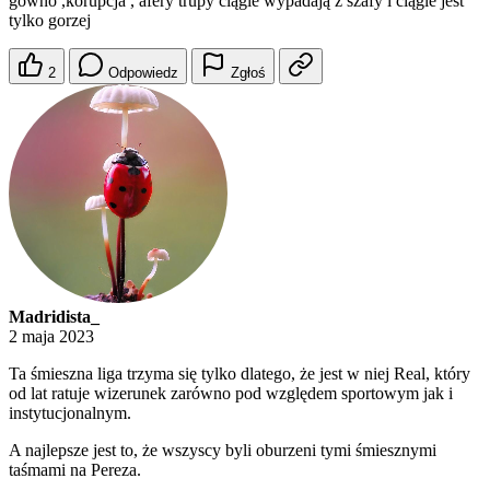
gówno ,korupcja , afery trupy ciągle wypadają z szafy i ciągle jest
tylko gorzej
2
Odpowiedz
Zgłoś
Madridista_
2 maja 2023
Ta śmieszna liga trzyma się tylko dlatego, że jest w niej Real, który
od lat ratuje wizerunek zarówno pod względem sportowym jak i
instytucjonalnym.
A najlepsze jest to, że wszyscy byli oburzeni tymi śmiesznymi
taśmami na Pereza.