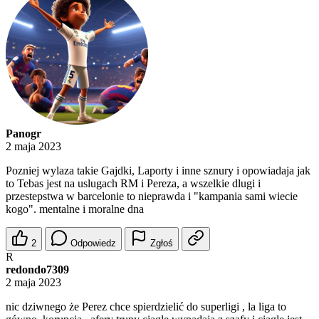
Panogr
2 maja 2023
Pozniej wylaza takie Gajdki, Laporty i inne sznury i opowiadaja jak
to Tebas jest na uslugach RM i Pereza, a wszelkie dlugi i
przestepstwa w barcelonie to nieprawda i "kampania sami wiecie
kogo". mentalne i moralne dna
2
Odpowiedz
Zgłoś
R
redondo7309
2 maja 2023
nic dziwnego że Perez chce spierdzielić do superligi , la liga to