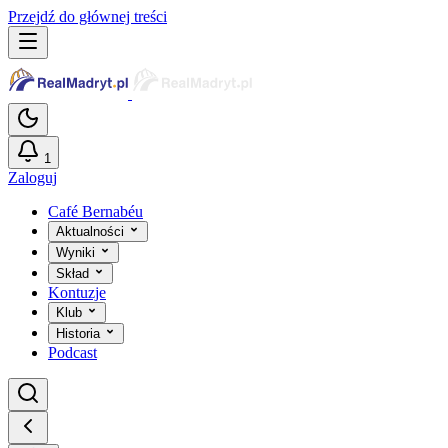
Przejdź do głównej treści
1
Zaloguj
Café Bernabéu
Aktualności
Wyniki
Skład
Kontuzje
Klub
Historia
Podcast