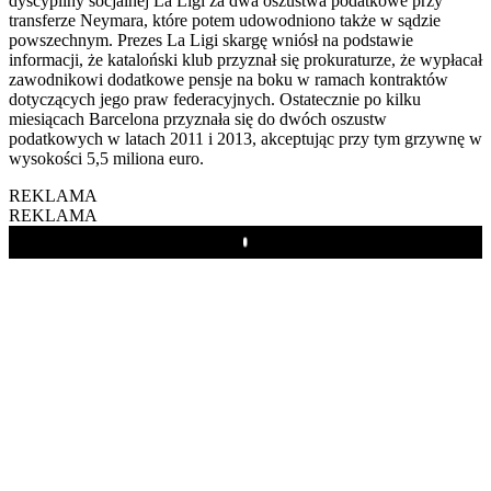
dyscypliny socjalnej La Ligi za dwa oszustwa podatkowe przy
transferze Neymara, które potem udowodniono także w sądzie
powszechnym. Prezes La Ligi skargę wniósł na podstawie
informacji, że kataloński klub przyznał się prokuraturze, że wypłacał
zawodnikowi dodatkowe pensje na boku w ramach kontraktów
dotyczących jego praw federacyjnych. Ostatecznie po kilku
miesiącach Barcelona przyznała się do dwóch oszustw
podatkowych w latach 2011 i 2013, akceptując przy tym grzywnę w
wysokości 5,5 miliona euro.
REKLAMA
REKLAMA
Play