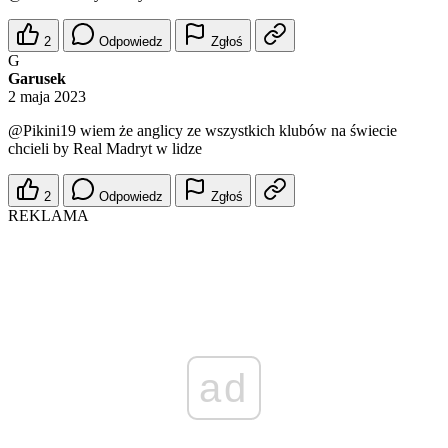
2
Odpowiedz
Zgłoś
G
Garusek
2 maja 2023
@Pikini19
wiem że anglicy ze wszystkich klubów na świecie
chcieli by Real Madryt w lidze
2
Odpowiedz
Zgłoś
REKLAMA
ad