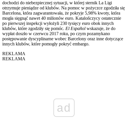
dochodzi do niebezpiecznej sytuacji, w której sternik La Ligi
otrzymuje pieniądze od klubów. Na pomoc w pożyczce zgodziła się
Barcelona, która zagwarantowała, że pokryje 5,98% kwoty, która
mogła sięgnąć nawet 40 milionów euro. Katalończycy ostatecznie
po pierwszej inspekcji wyłożyli 230 tysięcy euro obok innych
klubów, które zgodziły się pomóc.
El Español
wskazuje, że do
wypłat doszło w czerwcu 2017 roku, po czym pozamykano
postępowanie dyscyplinarne wobec Barcelony oraz inne dotyczące
innych klubów, które pomogły pokryć embargo.
REKLAMA
REKLAMA
ad