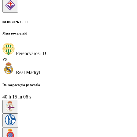
08.08.2026 19:00
Mecz towarzyski
Ferencvárosi TC
vs
Real Madryt
Do rozpoczęcia pozostało
40
h
15
m
04
s