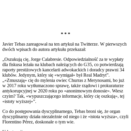
* * *
Javier Tebas zareagował na ten artykuł na Twitterze. W pierwszych
dwóch wpisach do autora artykułu przekazał:
„Oszukują cię, Jorge Calabresie. Odpowiedzialność za te wypłaty
dla fiskusa leżała na klubach należących do G35, co potwierdzają
raporty prestiżowych kancelarii adwokackich i doradcy prawni 34
klubów. Jedynym, który się «wymigał» był Real Madryt”.
„«Zmuszają» cię do mylenia owiec Churras z Merynosami, bo już
w 2017 roku wytłumaczono sprawę, także rządowi i prokuraturze
antykorupcyjnej w 2020 roku po «anonimowym donosie». Wiesz
czyim? Tak, «wypuszczającego informacje, który cię oszkują», tej
«istoty wyższej»”.
Co do postępowania dyscyplinarnego, Tebas broni się, że organ
dyscyplinarny działa niezależnie od niego i że «istota wyższa», czyli
Florentino Pérez, doskonale o tym wie.