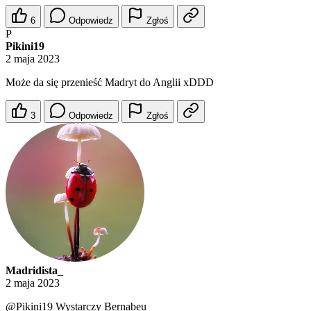
6
Odpowiedz
Zgłoś
P
Pikini19
2 maja 2023
Może da się przenieść Madryt do Anglii xDDD
3
Odpowiedz
Zgłoś
Madridista_
2 maja 2023
@Pikini19
Wystarczy Bernabeu