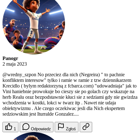
Panogr
2 maja 2023
@wredny_szpon
No przeciez dla nich (Negreira) " to pachnie
konfliktem interesow" tylko i ramie w ramie z tzw dziennikarzem
Krecidlo ( bylym redaktorzyną z fcbarca.com) "udowadniaja" jak to
Vini haniebnie prowokuje bo cieszy sie po golach czy wskazuje na
herb Realu oraz bezpodstawnie kłuci sie z sedziami gdy nie gwizdza
wchodzenia w kostki, lokci w twarz itp . Nawet nie udaja
obiektywizmu . Ale czego oczekiwac jesli dla Nich ekspertem
sedziowskim jest Iturralde Gonzalez....
1
Odpowiedz
Zgłoś