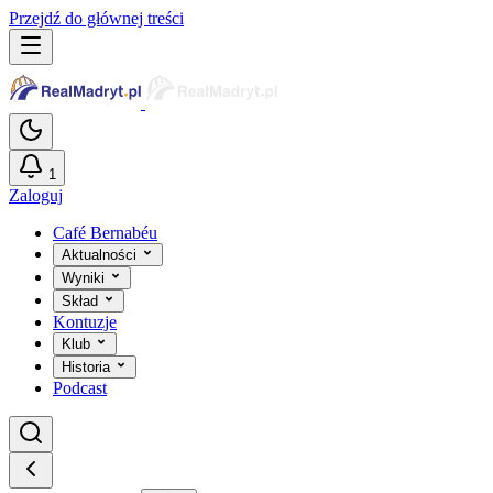
Przejdź do głównej treści
1
Zaloguj
Café Bernabéu
Aktualności
Wyniki
Skład
Kontuzje
Klub
Historia
Podcast