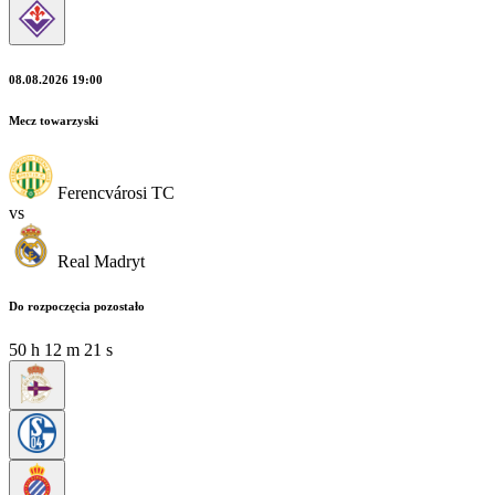
08.08.2026 19:00
Mecz towarzyski
Ferencvárosi TC
vs
Real Madryt
Do rozpoczęcia pozostało
50
h
12
m
19
s