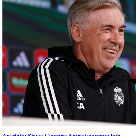
Ancelotti: Słowa Giannisa Antetokounmpo były