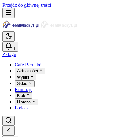
Przejdź do głównej treści
1
Zaloguj
Café Bernabéu
Aktualności
Wyniki
Skład
Kontuzje
Klub
Historia
Podcast