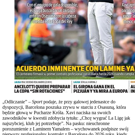
„Odliczanie” –
Sport
podaje, że przy galowej jedenastce do
dyspozycji, Barcelona poszuka zrywu w starciu z Osasuną, która
będzie głową w Pucharze Króla. Xavi naciska na swoich
zawodników w kwestii zdobycia tytułu: „Chcę wygrać La Ligę jak
najszybciej, klub jej potrzebuje”. Na pasku: nieuchronne
porozumienie z Laminem Yamalem – wychowanek podpisze swój
pierwszy profesjonalny kontrakt z Barceloną do 2026 roku, kiedy