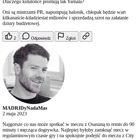
Dlaczego kutalońce promują tak Yamala?
Oni są mistrzami PR, napompują balonik, chłopak będzie wart
kilkanaście-kiladziesiat milionów i sprzedadzą szrot na załatanie
dziury budżetowej.
2
Odpowiedz
Zgłoś
MADRIDyNadaMas
2 maja 2023
Najgorsze co nas może spotkać w meczu z Osasuną to remis do 90
minuty i męcząca dogrywka. Najlepiej byłoby zamknąć mecz w
regulaminowym czasie gry i na spokojnie podejść do meczu z City