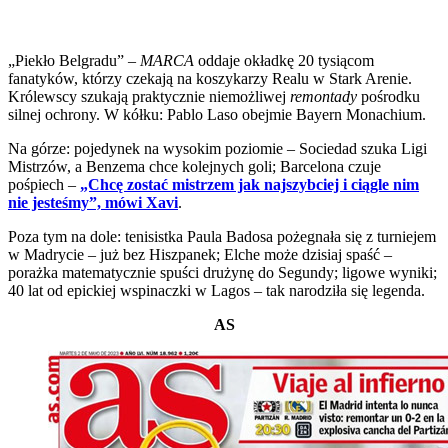
„Piekło Belgradu” –
MARCA
oddaje okładkę 20 tysiącom
fanatyków, którzy czekają na koszykarzy Realu w Stark Arenie.
Królewscy szukają praktycznie niemożliwej
remontady
pośrodku
silnej ochrony. W kółku: Pablo Laso obejmie Bayern Monachium.
Na górze: pojedynek na wysokim poziomie – Sociedad szuka Ligi
Mistrzów, a Benzema chce kolejnych goli; Barcelona czuje
pośpiech –
„Chcę zostać mistrzem jak najszybciej i ciągle nim
nie jesteśmy”, mówi Xavi
.
Poza tym na dole: tenisistka Paula Badosa pożegnała się z turniejem
w Madrycie – już bez Hiszpanek; Elche może dzisiaj spaść –
porażka matematycznie spuści drużynę do Segundy; ligowe wyniki;
40 lat od epickiej wspinaczki w Lagos – tak narodziła się legenda.
AS