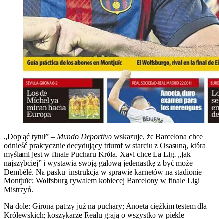
„Dopiąć tytuł” –
Mundo Deportivo
wskazuje, że Barcelona chce
odnieść praktycznie decydujący triumf w starciu z Osasuną, która
myślami jest w finale Pucharu Króla. Xavi chce La Ligi „jak
najszybciej” i wystawia swoją galową jedenastkę z być może
Dembélé. Na pasku: instrukcja w sprawie karnetów na stadionie
Montjuïc; Wolfsburg rywalem kobiecej Barcelony w finale Ligi
Mistrzyń.
Na dole: Girona patrzy już na puchary; Anoeta ciężkim testem dla
Królewskich; koszykarze Realu grają o wszystko w piekle