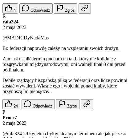
4
Odpowiedz
Zgłoś
R
rafa324
2 maja 2023
@MADRIDyNadaMas
Bo federacji naprawdę zależy na wspieraniu swoich drużyn.
Zamiast ustalić termin pucharu na taki, który nie koliduje z
rozgrywkami międzynarodowymi, oni walnęli finał 3 dni przed
półfinałem.
Debile rządzący hiszpańską piłką w federacji oraz lidze powinni
zostać wywaleni. Własne ego i wojenki ponad kluby, które
przynoszą im pieniądze...
24
Odpowiedz
Zgłoś
P
Procr7
2 maja 2023
@rafa324
29 kwietnia byłby idealnym terminem ale jak piszesz