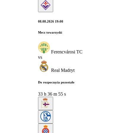
08.08.2026 19:00
Mecz towarzyski
Ferencvárosi TC
vs
Real Madryt
Do rozpoczęcia pozostało
33
h
36
m
54
s