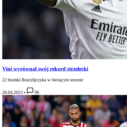
Vini wyrównał swój rekord strzelecki
22 bramki Brazylijczyka w bieżącym sezonie
26.04.2023
•
90