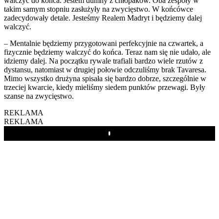
walczyć do końca. Jestem dumny z chłopaków. Oba zespoły w
takim samym stopniu zasłużyły na zwycięstwo. W końcówce
zadecydowały detale. Jesteśmy Realem Madryt i będziemy dalej
walczyć.
– Mentalnie będziemy przygotowani perfekcyjnie na czwartek, a
fizycznie będziemy walczyć do końca. Teraz nam się nie udało, ale
idziemy dalej. Na początku rywale trafiali bardzo wiele rzutów z
dystansu, natomiast w drugiej połowie odczuliśmy brak Tavaresa.
Mimo wszystko drużyna spisała się bardzo dobrze, szczególnie w
trzeciej kwarcie, kiedy mieliśmy siedem punktów przewagi. Były
szanse na zwycięstwo.
REKLAMA
REKLAMA
Play