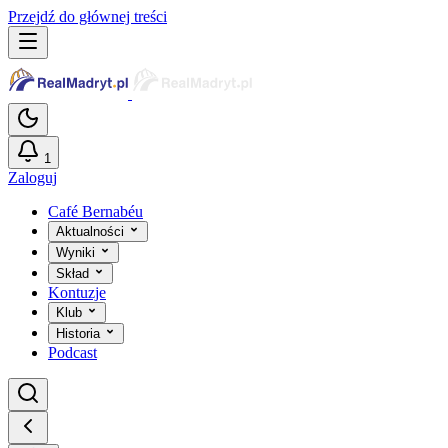
Przejdź do głównej treści
1
Zaloguj
Café Bernabéu
Aktualności
Wyniki
Skład
Kontuzje
Klub
Historia
Podcast