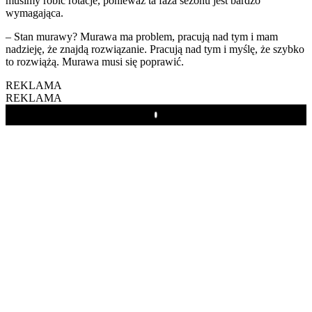
musimy robić rotacje, ponieważ ta faza sezonu jest bardzo
wymagająca.
– Stan murawy? Murawa ma problem, pracują nad tym i mam
nadzieję, że znajdą rozwiązanie. Pracują nad tym i myślę, że szybko
to rozwiążą. Murawa musi się poprawić.
REKLAMA
REKLAMA
Play