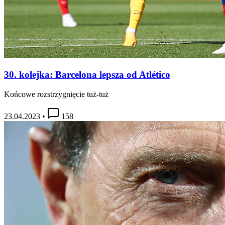
30. kolejka: Barcelona lepsza od Atlético
Końcowe rozstrzygnięcie tuż-tuż
23.04.2023
•
158