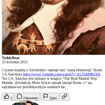
TeddyBear
23 kwietnia 2023
Czytam książkę o Ancelottim i opisuje tam "szarą eminencję" Realu
J.A.Sancheza
https://www.youtube.com/watch?v=XLTpaMBt5HI
.
Też J.A. Sanchez jest opisany w książce "The Real Madrid Way"
Mandis.
@redakcjo
Może byście opisali zarząd Realu :) ? np.
najciekawsze przedsięwzięcia ostatnich lat.
3
Odpowiedz
Zgłoś