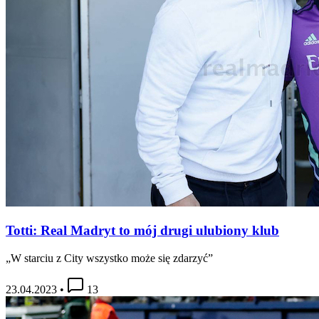
Totti: Real Madryt to mój drugi ulubiony klub
„W starciu z City wszystko może się zdarzyć”
23.04.2023
•
13