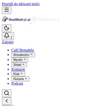
Przejdź do głównej treści
1
Zaloguj
Café Bernabéu
Aktualności
Wyniki
Skład
Kontuzje
Klub
Historia
Podcast