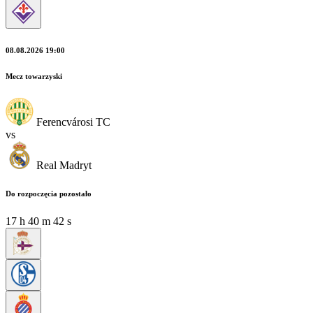
08.08.2026 19:00
Mecz towarzyski
Ferencvárosi TC
vs
Real Madryt
Do rozpoczęcia pozostało
17
h
40
m
41
s