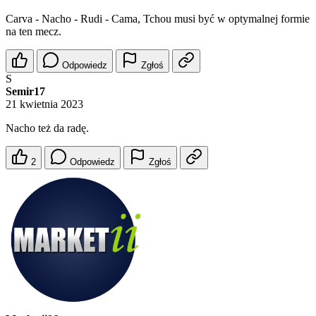
Carva - Nacho - Rudi - Cama, Tchou musi być w optymalnej formie
na ten mecz.
Odpowiedz
Zgłoś
S
Semir17
21 kwietnia 2023
Nacho też da radę.
2
Odpowiedz
Zgłoś