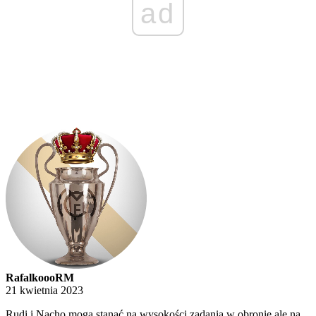
ad
RafalkoooRM
21 kwietnia 2023
Rudi i Nacho mogą stanąć na wysokości zadania w obronie ale na