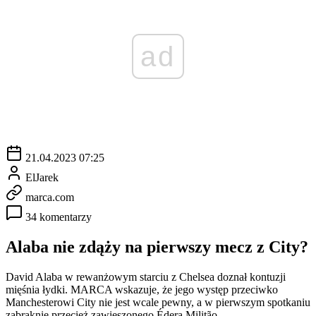
ad
21.04.2023 07:25
ElJarek
marca.com
34 komentarzy
Alaba nie zdąży na pierwszy mecz z City?
David Alaba w rewanżowym starciu z Chelsea doznał kontuzji
mięśnia łydki. MARCA wskazuje, że jego występ przeciwko
Manchesterowi City nie jest wcale pewny, a w pierwszym spotkaniu
zabraknie przecież zawieszonego Édera Militão.