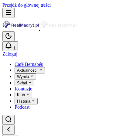
Przejdź do głównej treści
1
Zaloguj
Café Bernabéu
Aktualności
Wyniki
Skład
Kontuzje
Klub
Historia
Podcast