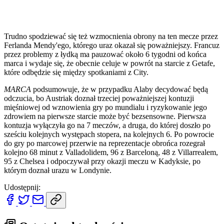
Trudno spodziewać się też wzmocnienia obrony na ten mecze przez
Ferlanda Mendy'ego, którego uraz okazał się poważniejszy. Francuz
przez problemy z łydką ma pauzować około 6 tygodni od końca
marca i wydaje się, że obecnie celuje w powrót na starcie z Getafe,
które odbędzie się między spotkaniami z City.
MARCA
podsumowuje, że w przypadku Alaby decydować będą
odczucia, bo Austriak doznał trzeciej poważniejszej kontuzji
mięśniowej od wznowienia gry po mundialu i ryzykowanie jego
zdrowiem na pierwsze starcie może być bezsensowne. Pierwsza
kontuzja wyłączyła go na 7 meczów, a druga, do której doszło po
sześciu kolejnych występach stopera, na kolejnych 6. Po powrocie
do gry po marcowej przerwie na reprezentacje obrońca rozegrał
kolejno 68 minut z Valladolidem, 96 z Barceloną, 48 z Villarrealem,
95 z Chelsea i odpoczywał przy okazji meczu w Kadyksie, po
którym doznał urazu w Londynie.
Udostępnij: