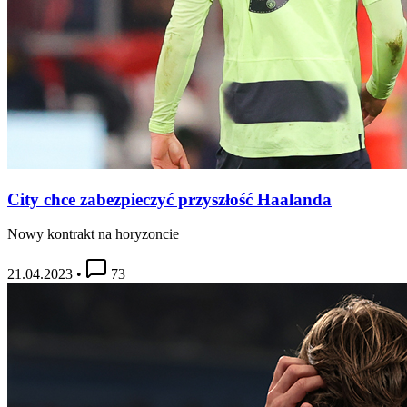
City chce zabezpieczyć przyszłość Haalanda
Nowy kontrakt na horyzoncie
21.04.2023
•
73