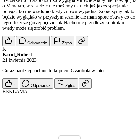
Szczerze no to slabo bardzo wygląda zdrowie Alaby nie mówiąc już
o Mendym, w zasadzie nie możemy na nich już jakoś specjalnie
polegać bo nie wiadomo kiedy znowu wypadną. Zobaczymy jak to
będzie wyglądało w przyszłym sezonie ale mam spore obawy co do
tego. Jeszcze gorzej będzie jak Nacho nie przedłuży kontraktu
wtedy może się zrobić problem.
Odpowiedz
Zgłoś
K
Karol_Robert
21 kwietnia 2023
Coraz bardziej pachnie to kupnem Gvardiola w lato.
1
Odpowiedz
Zgłoś
REKLAMA