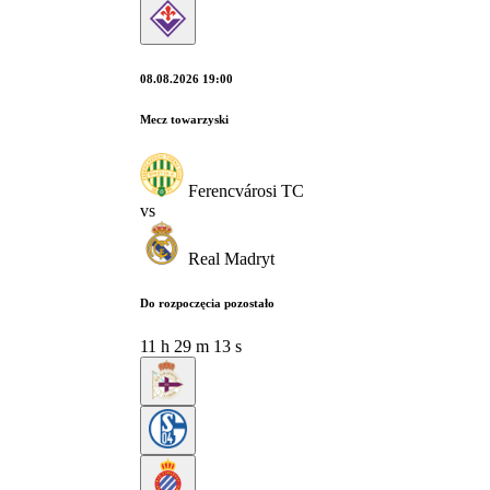
08.08.2026 19:00
Mecz towarzyski
Ferencvárosi TC
vs
Real Madryt
Do rozpoczęcia pozostało
11
h
29
m
12
s