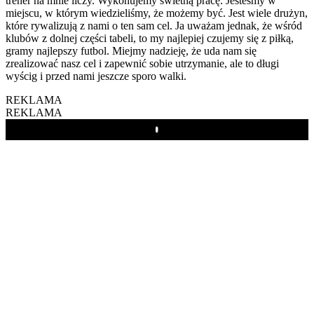
trener na mnie liczy. Wykonujemy świetną pracę. Jesteśmy w
miejscu, w którym wiedzieliśmy, że możemy być. Jest wiele drużyn,
które rywalizują z nami o ten sam cel. Ja uważam jednak, że wśród
klubów z dolnej części tabeli, to my najlepiej czujemy się z piłką,
gramy najlepszy futbol. Miejmy nadzieję, że uda nam się
zrealizować nasz cel i zapewnić sobie utrzymanie, ale to długi
wyścig i przed nami jeszcze sporo walki.
REKLAMA
REKLAMA
Play