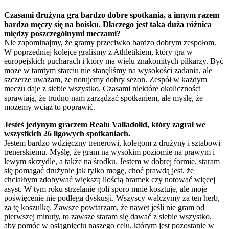
Czasami drużyna gra bardzo dobre spotkania, a innym razem
bardzo męczy się na boisku. Dlaczego jest taka duża różnica
między poszczególnymi meczami?
Nie zapominajmy, że gramy przeciwko bardzo dobrym zespołom.
W poprzedniej kolejce graliśmy z Athletikiem, który gra w
europejskich pucharach i który ma wielu znakomitych piłkarzy. Być
może w tamtym starciu nie stanęliśmy na wysokości zadania, ale
szczerze uważam, że notujemy dobry sezon. Zespół w każdym
meczu daje z siebie wszystko. Czasami niektóre okoliczności
sprawiają, że trudno nam zarządzać spotkaniem, ale myślę, że
możemy wciąż to poprawić.
Jesteś jedynym graczem Realu Valladolid, który zagrał we
wszystkich 26 ligowych spotkaniach.
Jestem bardzo wdzięczny trenerowi, kolegom z drużyny i sztabowi
trenerskiemu. Myślę, że gram na wysokim poziomie na prawym i
lewym skrzydle, a także na środku. Jestem w dobrej formie, staram
się pomagać drużynie jak tylko mogę, choć prawdą jest, że
chciałbym zdobywać większą ilością bramek czy notować więcej
asyst. W tym roku strzelanie goli sporo mnie kosztuje, ale moje
poświęcenie nie podlega dyskusji. Wszyscy walczymy za ten herb,
za tę koszulkę. Zawsze powtarzam, że nawet jeśli nie gram od
pierwszej minuty, to zawsze staram się dawać z siebie wszystko,
aby pomóc w osiągnięciu naszego celu, którym jest pozostanie w