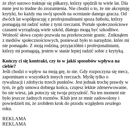
że zbyt surowo traktuje się piłkarzy, którzy spędzili tu wiele lat. Dla
mnie jest to trudne do zrozumienia. Nie chodzi o to, że nie akceptuję
krytyki, bo każdy ma swój sposób na ocenianie danego gracza. Od
dwóch lat współpracuję z profesjonalistami spoza futbolu, którzy
pomagają mi radzić sobie z tymi rzeczami. Portale społecznościowe
czasami wyrządzają wiele szkód, dlatego mogą być szkodliwe.
Wolność słowa często pozwala na przekroczenie granic. Zniknąłem
z mediów społecznościowych, ponieważ było to narzędzie, które mi
nie pomagało. Z moją rodziną, przyjaciółmi i profesjonalistami,
którzy mi pomagają, jestem w stanie lepiej radzić sobie z krytyką.
Kończy ci się kontrakt, czy to w jakiś sposobów wpływa na
ciebie?
Jeśli chodzi o wpływ na moją grę, to nie. Gdy rozpoczyna się mecz,
zapominam o wszystkich innych rzeczach. Myślę tylko o
rywalizacji i zdobyciu trzech punktów. Jest jednak trochę prawdy w
tym, że gdy umowa dobiega końca, czujesz lekkie zdenerwowanie,
bo nie wiesz, jak potoczy się twoja przyszłość. Na ten moment nie
było jeszcze żadnych rozmów. Klub jest ze mnie zadowolony i
powiedzieli mi, że zrobiłem krok do przodu względem zeszłego
roku.
REKLAMA
REKLAMA