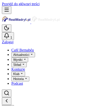
Przejdź do głównej treści
1
Zaloguj
Café Bernabéu
Aktualności
Wyniki
Skład
Kontuzje
Klub
Historia
Podcast