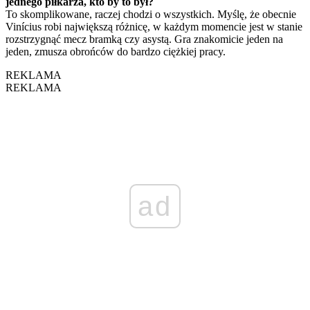
jednego piłkarza, kto by to był?
To skomplikowane, raczej chodzi o wszystkich. Myślę, że obecnie
Vinícius robi największą różnicę, w każdym momencie jest w stanie
rozstrzygnąć mecz bramką czy asystą. Gra znakomicie jeden na
jeden, zmusza obrońców do bardzo ciężkiej pracy.
REKLAMA
REKLAMA
ad