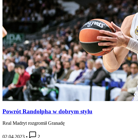
Powrót Randolpha w dobrym stylu
Real Madryt rozgromił Granadę
02.04.2023
•
2