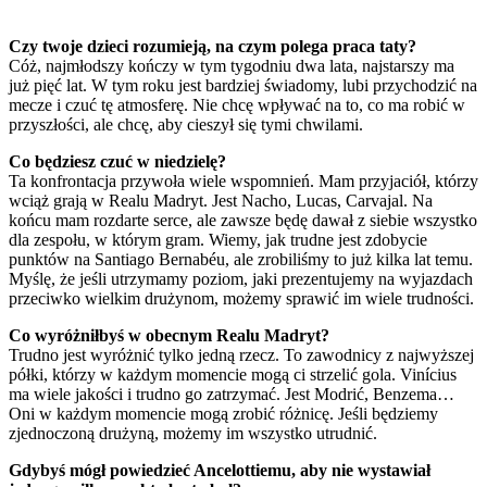
Czy twoje dzieci rozumieją, na czym polega praca taty?
Cóż, najmłodszy kończy w tym tygodniu dwa lata, najstarszy ma
już pięć lat. W tym roku jest bardziej świadomy, lubi przychodzić na
mecze i czuć tę atmosferę. Nie chcę wpływać na to, co ma robić w
przyszłości, ale chcę, aby cieszył się tymi chwilami.
Co będziesz czuć w niedzielę?
Ta konfrontacja przywoła wiele wspomnień. Mam przyjaciół, którzy
wciąż grają w Realu Madryt. Jest Nacho, Lucas, Carvajal. Na
końcu mam rozdarte serce, ale zawsze będę dawał z siebie wszystko
dla zespołu, w którym gram. Wiemy, jak trudne jest zdobycie
punktów na Santiago Bernabéu, ale zrobiliśmy to już kilka lat temu.
Myślę, że jeśli utrzymamy poziom, jaki prezentujemy na wyjazdach
przeciwko wielkim drużynom, możemy sprawić im wiele trudności.
Co wyróżniłbyś w obecnym Realu Madryt?
Trudno jest wyróżnić tylko jedną rzecz. To zawodnicy z najwyższej
półki, którzy w każdym momencie mogą ci strzelić gola. Vinícius
ma wiele jakości i trudno go zatrzymać. Jest Modrić, Benzema…
Oni w każdym momencie mogą zrobić różnicę. Jeśli będziemy
zjednoczoną drużyną, możemy im wszystko utrudnić.
Gdybyś mógł powiedzieć Ancelottiemu, aby nie wystawiał