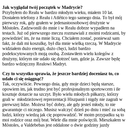
Jak wyglądał twój początek w Madrycie?
Przybyłem do Realu w bardzo młodym wieku, miałem 10 lat.
Dostałem telefony z Realu i Atlético tego samego dnia. To był mój
pierwszy rok, gdy grałem w jedenastoosobowej drużynie w
Móstoles. Zadzwonili do mnie i w Realu dobrze wypadłem na
testach. Już od pierwszego meczu rozmawiali z moimi rodzicami, by
powiedzieć im, że na mnie liczą. Chciałem zostać, ponieważ sam
fakt, że dali mi koszulkę, był dla mnie wielką rzeczą. W Madrycie
widziałem dużo energii, dużo chęci, ludzi bardzo
podekscytowanych moją osobą. Zostawiłem wielu kolegów z
drużyny, którym nie udało się dotrzeć tam, gdzie ja. Zawsze będę
bardzo wdzięczny Realowi Madryt.
Czy to wszystko sprawia, że jeszcze bardziej doceniasz to, co
udało ci się osiągnąć?
Tak, oczywiście. Pewnego dnia, gdy moje dzieci będą starsze,
opowiem im, jak trudno jest być profesjonalnym sportowcem i ile
kosztuje dotarcie na szczyt. Było wielu młodych piłkarzy, którzy
grali w młodzieżowej reprezentacji Hiszpanii i nigdy nie zagrali w
pierwszej lidze. Możesz być dobry, ale gdy jesteś młody, to nie
gwarantuje ci niczego. Musisz walczyć dzień po dniu i mieć za sobą
ludzi, którzy wiedzą jak cię poprowadzić. W moim przypadku są to
moi rodzice oraz mój brat. Wiele dla mnie poświęcili. Mieszkałem w
Móstoles, a Valdebebas jest oddalone o dwie godziny jazdy