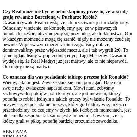
Czy Real może nie być w pełni skupiony przez to, że w środę
grają rewanż z Barceloną w Pucharze Króla?
Czasami rywale Realu myślą, że ich przeciwnik jest roztargniony.
Odnosimy wrażenie, że kontrolujemy grę, że w pierwszych
minutach częściej utrzymujemy się przy piłce, ale to kłamstwo. Oni
w każdym momencie mogą cię zranić, nigdy nie możemy czuć się
pewnie. W pierwszym meczu z nimi zagraliśmy dobrze,
dominowaliśmy przez większość meczu, ale i tak wygrali 2:0. To
samo oglądaliśmy w poprzedniej edycji Ligi Mistrzów. Czasami
wydaje się, że Real Madryt już jest martwy, ale to nie nieprawda.
Oni nigdy nie są martwi.
Co oznacza dla was posiadanie takiego prezesa jak Ronaldo?
Wiemy, jaki on jest. Zawsze stara się nam pomagać. Daje nam
swoje rady, zwłaszcza napastnikom. Mówi nam, żebyśmy
zachowywali spokój w polu karnym, ale jest niewielu, którzy
potrafią to robić i jednym z takich graczy był właśnie Ronaldo. To
oczywiste, że posiadanie prezesa, który grał i który wie, przez co
przechodzimy, co czujemy w złych, jak i dobrych momentach, jest
plusem dla zespołu. Tak samo jest z trenerami. Uważam, że ci,
którzy grali w piłkę, potrafią bardziej zrozumieć zawodnika.
REKLAMA
REKLAMA