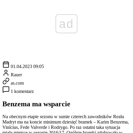
ad
01.04.2023 09:05
Rauer
as.com
1 komentarz
Benzema ma wsparcie
Na obecnym etapie sezonu w sumie czterech zawodników Realu
Madryt ma na koncie minimum dziesięć bramek – Karim Benzema,
Vinícius, Fede Valverde i Rodrygo. Po raz ostatni taka sytuacja
miała miejsce w sezonie 2016/17. Ogólnie bramki zdobywało w