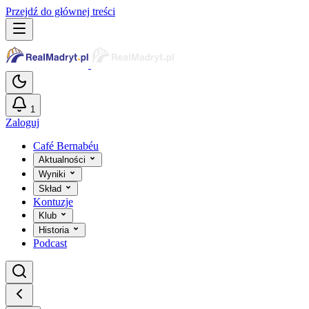
Przejdź do głównej treści
1
Zaloguj
Café Bernabéu
Aktualności
Wyniki
Skład
Kontuzje
Klub
Historia
Podcast