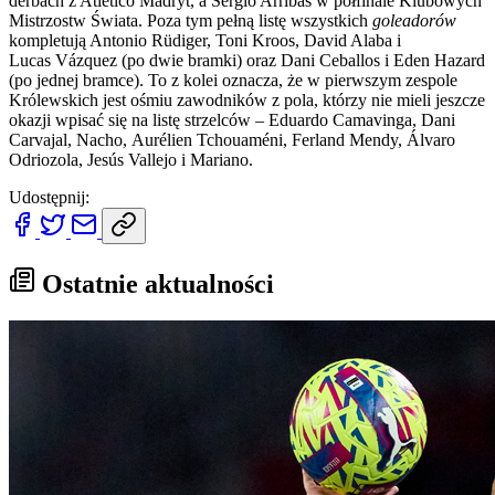
derbach z Atlético Madryt, a Sergio Arribas w półfinale Klubowych
Mistrzostw Świata. Poza tym pełną listę wszystkich
goleadorów
kompletują Antonio Rüdiger, Toni Kroos, David Alaba i
Lucas Vázquez (po dwie bramki) oraz Dani Ceballos i Eden Hazard
(po jednej bramce). To z kolei oznacza, że w pierwszym zespole
Królewskich jest ośmiu zawodników z pola, którzy nie mieli jeszcze
okazji wpisać się na listę strzelców – Eduardo Camavinga, Dani
Carvajal, Nacho, Aurélien Tchouaméni, Ferland Mendy, Álvaro
Odriozola, Jesús Vallejo i Mariano.
Udostępnij:
Ostatnie aktualności