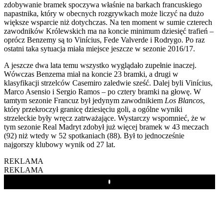
zdobywanie bramek spoczywa właśnie na barkach francuskiego
napastnika, który w obecnych rozgrywkach może liczyć na dużo
większe wsparcie niż dotychczas. Na ten moment w sumie czterech
zawodników Królewskich ma na koncie minimum dziesięć trafień –
oprócz Benzemy są to Vinícius, Fede Valverde i Rodrygo. Po raz
ostatni taka sytuacja miała miejsce jeszcze w sezonie 2016/17.
A jeszcze dwa lata temu wszystko wyglądało zupełnie inaczej.
Wówczas Benzema miał na koncie 23 bramki, a drugi w
klasyfikacji strzelców Casemiro zaledwie sześć. Dalej byli Vinícius,
Marco Asensio i Sergio Ramos – po cztery bramki na głowę. W
tamtym sezonie Francuz był jedynym zawodnikiem
Los Blancos
,
który przekroczył granicę dziesięciu goli, a ogólne wyniki
strzeleckie były wręcz zatrważające. Wystarczy wspomnieć, że w
tym sezonie Real Madryt zdobył już więcej bramek w 43 meczach
(92) niż wtedy w 52 spotkaniach (88). Był to jednocześnie
najgorszy klubowy wynik od 27 lat.
REKLAMA
REKLAMA
Play