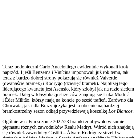
Teraz podopieczni Carlo Ancelottiego ewidentnie wykonali krok
naprzód. I jeśli Benzema i Vinícius imponowali już rok temu, tak
teraz z bardzo dobrej strony pokazują się również Valverde
(dwanaście bramek) i Rodrygo (dziesięć bramek). Najbliżej tego
liderującego kwartetu jest Asensio, który zdobył jak na razie siedem
bramek. Dalej w klasyfikacji strzelców znajdują się Luka Modrić
i Éder Militão, którzy mają na koncie po sześć trafień. Zarówno dla
Chorwata, jak i dla Brazylijczyka jest to obecnie najbardziej
bramkostrzelny sezon odkąd przywdziewają koszulkę
Los Blancos
.
Ogólnie w całym sezonie 2022/23 bramki zdobywało w sumie
piętnastu różnych zawodników Realu Madryt. Wśród nich znajdują
się również zawodnicy Castilli – Álvaro Rodríguez strzelił w