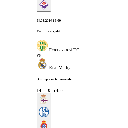
08.08.2026 19:00
Mecz towarzyski
Ferencvárosi TC
vs
Real Madryt
Do rozpoczęcia pozostało
14
h
19
m
44
s