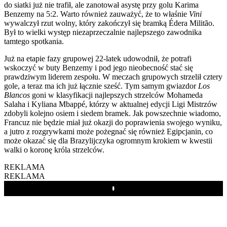
do siatki już nie trafił, ale zanotował asystę przy golu Karima
Benzemy na 5:2. Warto również zauważyć, że to właśnie
Vini
wywalczył rzut wolny, który zakończył się bramką Édera Militão.
Był to wielki występ niezaprzeczalnie najlepszego zawodnika
tamtego spotkania.
Już na etapie fazy grupowej 22-latek udowodnił, że potrafi
wskoczyć w buty Benzemy i pod jego nieobecność stać się
prawdziwym liderem zespołu. W meczach grupowych strzelił cztery
gole, a teraz ma ich już łącznie sześć. Tym samym gwiazdor
Los
Blancos
goni w klasyfikacji najlepszych strzelców Mohameda
Salaha i Kyliana Mbappé, którzy w aktualnej edycji Ligi Mistrzów
zdobyli kolejno osiem i siedem bramek. Jak powszechnie wiadomo,
Francuz nie będzie miał już okazji do poprawienia swojego wyniku,
a jutro z rozgrywkami może pożegnać się również Egipcjanin, co
może okazać się dla Brazylijczyka ogromnym krokiem w kwestii
walki o koronę króla strzelców.
REKLAMA
REKLAMA
Play