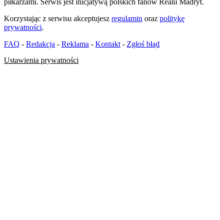
piłkarzami. Serwis jest inicjatywą polskich fanów Realu Madryt.
Korzystając z serwisu akceptujesz
regulamin
oraz
politykę
prywatności
.
FAQ
-
Redakcja
-
Reklama
-
Kontakt
-
Zgłoś błąd
Ustawienia prywatności