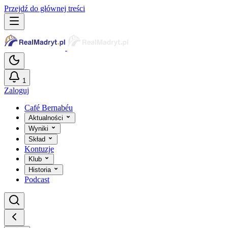
Przejdź do głównej treści
1
Zaloguj
Café Bernabéu
Aktualności
Wyniki
Skład
Kontuzje
Klub
Historia
Podcast