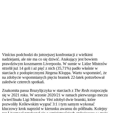
Vinícius podchodzi do jutrzejszej konfrontacji z wielkimi
nadziejami, ale nie ma co się dziwić. Atakujący jest bowiem
prawdziwym koszmarem Liverpoolu. W sumie w Lidze Mistrzów
strzelił już 14 goli i aż pięć z nich (35,71%) padło właśnie w
starciach z podopiecznymi Jürgena Kloppa. Warto wspomnieć, że
na zdobycie wspomnianych pięciu bramek 22-latek potrzebował
zaledwie czterech spotkań.
Znakomita passa Brazylijczyka w starciach z
The Reds
rozpoczęła
się w 2021 roku. W sezonie 2020/21 w ramach pierwszego meczu
ćwierćfinału Ligi Mistrzów
Vini
zdobył dwie bramki, które
pozwoliły Królewskim wygrać 3:1 i tym samym wykonać
kluczowy krok naprzód w kierunku awansu do półfinału. Kolejny