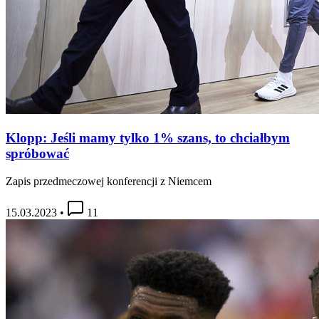
Klopp: Jeśli mamy tylko 1% szans, to chciałbym
spróbować
Zapis przedmeczowej konferencji z Niemcem
15.03.2023
•
11