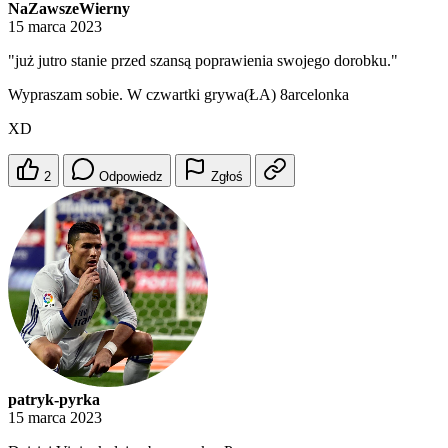
NaZawszeWierny
15 marca 2023
"już jutro stanie przed szansą poprawienia swojego dorobku."
Wypraszam sobie. W czwartki grywa(ŁA) 8arcelonka
XD
2
Odpowiedz
Zgłoś
patryk-pyrka
15 marca 2023