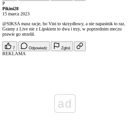
P
Pikini28
15 marca 2023
@SIKSA
masz racje, bo Vini to skrzydłowy, a nie napastnik to raz.
Gramy z Live nie z Lipskiem to dwa i trzy, w poprzednim meczu
prawie go strzelił.
7
Odpowiedz
Zgłoś
REKLAMA
ad