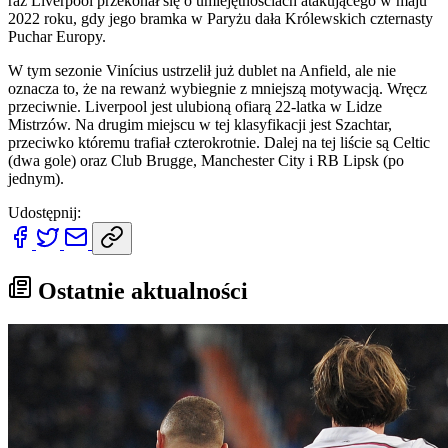
raz Liverpool przekonał się o umiejętnościach atakującego w maju
2022 roku, gdy jego bramka w Paryżu dała Królewskich czternasty
Puchar Europy.
W tym sezonie Vinícius ustrzelił już dublet na Anfield, ale nie
oznacza to, że na rewanż wybiegnie z mniejszą motywacją. Wręcz
przeciwnie. Liverpool jest ulubioną ofiarą 22-latka w Lidze
Mistrzów. Na drugim miejscu w tej klasyfikacji jest Szachtar,
przeciwko któremu trafiał czterokrotnie. Dalej na tej liście są Celtic
(dwa gole) oraz Club Brugge, Manchester City i RB Lipsk (po
jednym).
Udostępnij:
Ostatnie aktualności