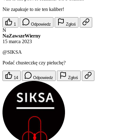
Nie zapakuje to nie ten kaliber!
1
Odpowiedz
Zgłoś
N
NaZawszeWierny
15 marca 2023
@SIKSA
Podać chusteczkę czy pieluchę?
14
Odpowiedz
Zgłoś