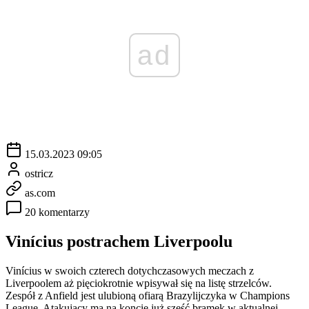
ad
15.03.2023 09:05
ostricz
as.com
20 komentarzy
Vinícius postrachem Liverpoolu
Vinícius w swoich czterech dotychczasowych meczach z
Liverpoolem aż pięciokrotnie wpisywał się na listę strzelców.
Zespół z Anfield jest ulubioną ofiarą Brazylijczyka w Champions
League. Atakujący ma na koncie już sześć bramek w aktualnej