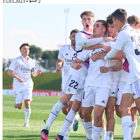
15.03.2023
•
2