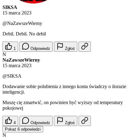
SIKSA
15 marca 2023
@NaZawszeWierny
Debil. Debil. No debil
1
Odpowiedz
Zgłoś
N
NaZawszeWierny
15 marca 2023
@SIKSA
Dodawanie sobie polubienia z innego konta świadczy o ilorazie
inteligencji.
Muszę cię zmartwić, on powinien być wyższy od temperatury
pokojowej
4
Odpowiedz
Zgłoś
Pokaż 6 odpowiedzi
N