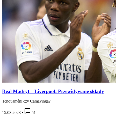
Real Madryt – Liverpool: Przewidywane składy
Tchouaméni czy Camavinga?
15.03.2023
•
51