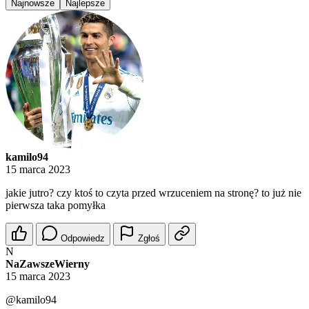
Najnowsze
Najlepsze
kamilo94
15 marca 2023
jakie jutro? czy ktoś to czyta przed wrzuceniem na stronę? to już nie
pierwsza taka pomyłka
Odpowiedz
Zgłoś
N
NaZawszeWierny
15 marca 2023
@kamilo94