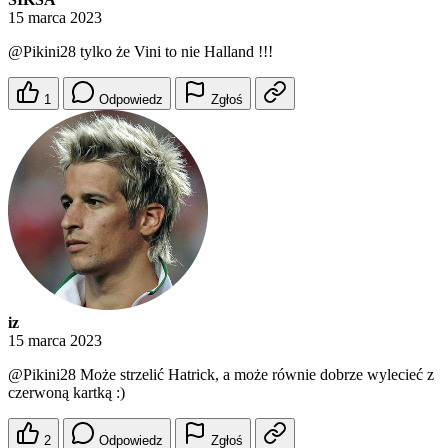
15 marca 2023
@Pikini28
tylko że Vini to nie Halland !!!
1
Odpowiedz
Zgłoś
iz
15 marca 2023
@Pikini28
Może strzelić Hatrick, a może równie dobrze wylecieć z
czerwoną kartką :)
2
Odpowiedz
Zgłoś