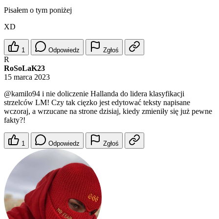
Pisałem o tym poniżej
XD
1
Odpowiedz
Zgłoś
R
RoSoLaK23
15 marca 2023
@kamilo94
i nie doliczenie Hallanda do lidera klasyfikacji
strzelców LM! Czy tak cięzko jest edytować teksty napisane
wczoraj, a wrzucane na strone dzisiaj, kiedy zmieniły się już pewne
fakty?!
1
Odpowiedz
Zgłoś