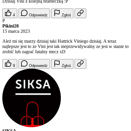
Dzisiaj Vini z kolejną brameczką :P
4
Odpowiedz
Zgłoś
P
Pikini28
15 marca 2023
Ależ mi się marzy dzisiaj taki Hattrick Viniego dzisiaj. A teraz
najlepsze jest to ze Vini jest tak nieprzewidywalny ze jest w stanie to
zrobić lub zagrać fatalny mecz xD
9
Odpowiedz
Zgłoś
SIKSA