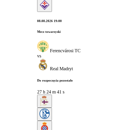
08.08.2026 19:00
Mecz towarzyski
Ferencvárosi TC
vs
Real Madryt
Do rozpoczęcia pozostało
27
h
24
m
39
s