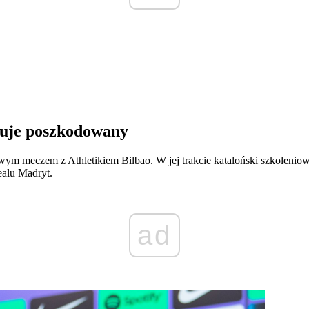
czuje poszkodowany
gowym meczem z Athletikiem Bilbao. W jej trakcie kataloński szkoleni
ealu Madryt.
ad