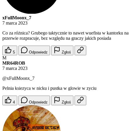
xFullMoonx_7
7 marca 2023
Co za różnica? Grubego taktycznie to nawet wuefista w kantorku na
przerwie rozpracuje, bez względu na graczy jakich posiada
5
Odpowiedz
Zgłoś
M
MR64ROB
7 marca 2023
@xFullMoonx_7
Pelnia ksiezyca w nicku i pustka w glowie w zyciu
4
Odpowiedz
Zgłoś