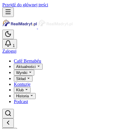
Przejdź do głównej treści
1
Zaloguj
Café Bernabéu
Aktualności
Wyniki
Skład
Kontuzje
Klub
Historia
Podcast