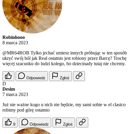
Robinhooo
8 marca 2023
@MR64ROB
Tylko jechać umiesz innych próbując w ten sposób
ukryć swój ból jak Real ostatnio jest robiony przez Barcę? Trochę
więcej szacunku do ludzi kolego, bo dziecinady tutaj nie chcemy.
Odpowiedz
Zgłoś
D
Desim
7 marca 2023
Już nie ważne kogo u nich nie będzie, my sami sobie w el clasico
robimy pod górę ostatnio
9
Odpowiedz
Zgłoś