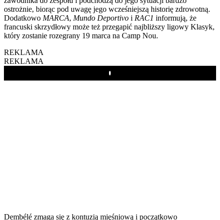
zawodnika do zespołu i podchodzą do jego sytuacji bardzo
ostrożnie, biorąc pod uwagę jego wcześniejszą historię zdrowotną.
Dodatkowo
MARCA
,
Mundo Deportivo
i
RAC1
informują, że
francuski skrzydłowy może też przegapić najbliższy ligowy Klasyk,
który zostanie rozegrany 19 marca na Camp Nou.
REKLAMA
REKLAMA
Play
Dembélé zmaga się z kontuzją mięśniową i początkowo