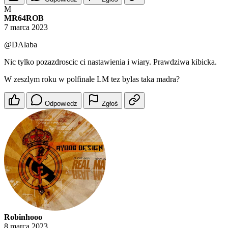
M
MR64ROB
7 marca 2023
@DAlaba
Nic tylko pozazdroscic ci nastawienia i wiary. Prawdziwa kibicka.
W zeszlym roku w polfinale LM tez bylas taka madra?
Odpowiedz
Zgłoś
Robinhooo
8 marca 2023