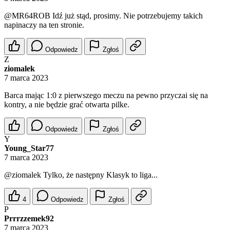
@MR64ROB
Idź już stąd, prosimy. Nie potrzebujemy takich
napinaczy na ten stronie.
Odpowiedz
Zgłoś
Z
ziomalek
7 marca 2023
Barca mając 1:0 z pierwszego meczu na pewno przyczai się na
kontry, a nie będzie grać otwarta pilke.
Odpowiedz
Zgłoś
Y
Young_Star77
7 marca 2023
@ziomalek
Tylko, że następny Klasyk to liga...
4
Odpowiedz
Zgłoś
P
Prrrzzemek92
7 marca 2023