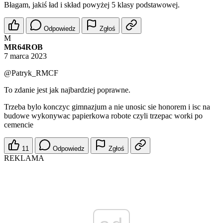
Błagam, jakiś ład i skład powyżej 5 klasy podstawowej.
Odpowiedz
Zgłoś
M
MR64ROB
7 marca 2023
@Patryk_RMCF
To zdanie jest jak najbardziej poprawne.
Trzeba bylo konczyc gimnazjum a nie unosic sie honorem i isc na
budowe wykonywac papierkowa robote czyli trzepac worki po
cemencie
11
Odpowiedz
Zgłoś
REKLAMA