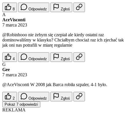
8
Odpowiedz
Zgłoś
A
AceVisconti
7 marca 2023
@Robinhooo
nie żebym się czepiał ale kiedy ostatni raz
dominowaliśmy w klasyku? Chciałbym chociaż raz ich zjechać tak
jak oni nas potrafili w miarę regularnie
4
Odpowiedz
Zgłoś
G
Gee
7 marca 2023
@AceVisconti
W 2008 jak Barca robiła szpaler, 4-1 było.
2
Odpowiedz
Zgłoś
Pokaż 7 odpowiedzi
REKLAMA