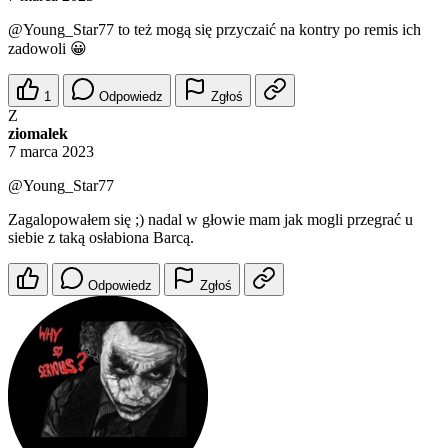
@Young_Star77
to też mogą się przyczaić na kontry po remis ich
zadowoli 😀
1
Odpowiedz
Zgłoś
Z
ziomalek
7 marca 2023
@Young_Star77
Zagalopowałem się ;) nadal w głowie mam jak mogli przegrać u
siebie z taką osłabiona Barcą.
Odpowiedz
Zgłoś