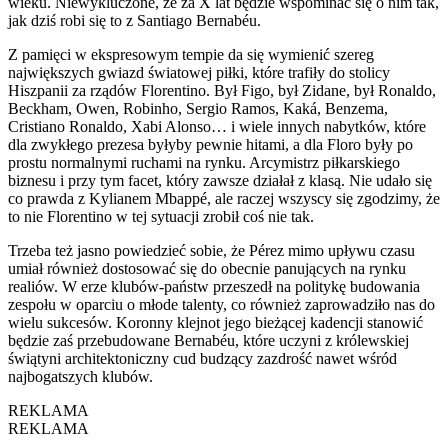
wieku. Niewykluczone, że za X lat będzie wspominać się o nim tak,
jak dziś robi się to z Santiago Bernabéu.
Z pamięci w ekspresowym tempie da się wymienić szereg
największych gwiazd światowej piłki, które trafiły do stolicy
Hiszpanii za rządów Florentino. Był Figo, był Zidane, był Ronaldo,
Beckham, Owen, Robinho, Sergio Ramos, Kaká, Benzema,
Cristiano Ronaldo, Xabi Alonso… i wiele innych nabytków, które
dla zwykłego prezesa byłyby pewnie hitami, a dla Floro były po
prostu normalnymi ruchami na rynku. Arcymistrz piłkarskiego
biznesu i przy tym facet, który zawsze działał z klasą. Nie udało się
co prawda z Kylianem Mbappé, ale raczej wszyscy się zgodzimy, że
to nie Florentino w tej sytuacji zrobił coś nie tak.
Trzeba też jasno powiedzieć sobie, że Pérez mimo upływu czasu
umiał również dostosować się do obecnie panujących na rynku
realiów. W erze klubów-państw przeszedł na politykę budowania
zespołu w oparciu o młode talenty, co również zaprowadziło nas do
wielu sukcesów. Koronny klejnot jego bieżącej kadencji stanowić
będzie zaś przebudowane Bernabéu, które uczyni z królewskiej
świątyni architektoniczny cud budzący zazdrość nawet wśród
najbogatszych klubów.
REKLAMA
REKLAMA