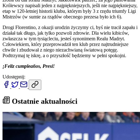
Królewscy napisali jeden z najpiękniejszych, jeśli nie najpiękniejszy,
etap w 120-letniej historii klubu, którym były 3 z rzędu triumfy Ligi
Mistrzów (w sumie za rządów obecnego prezesa było ich 6).
Drogi Florentino, z okazji urodzin życzymy ci, byś nie tracił zapału i
działał tak długo, jak tylko pozwoli zdrowie. Dla wielu kibiców,
zwłaszcza w tym tysiącleciu, jesteś synonimem Realu Madryt.
Człowiekiem, który przeprowadził ten klub przez najtrudniejsze
chwile i zbudował z niego niezachwianą światową potęgę.
Podtrzymaj tę iskrę, a o przyszłość będziemy w pełni spokojni.
¡Feliz cumpleaños, Presi!
Udostępnij:
Ostatnie aktualności