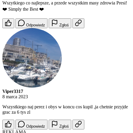
Wszytkiego co najlepsze, a przede wszystkim masy zdrowia Presi!
❤️ Simply the Best ❤️
Odpowiedz
Zgłoś
Viper3317
8 marca 2023
Wszystkiego naj perez i obys w koncu cos kupil ,ja chetnie przyjde
grac za 6 tys zl
Odpowiedz
Zgłoś
REKLAMA