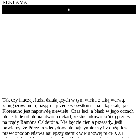
REKLAMA
Play
Tak czy inaczej, ludzi działających w tym wieku z taką werwą,
zaangażowaniem, pasją i – przede wszystkim – na taką skalę, jak
Florentino jest naprawdę niewielu. Czas leci, a blask w jego oczach
nie słabnie od niemal dwóch dekad, ze stosunkowo krótką przerwą
na rządy Ramóna Calderóna. Nie będzie cienia przesady, jeśli
powiemy, że Pérez to zdecydowanie najsłynniejszy i z dużą dozą
prawdopodobieństwa najlepszy sternik w klubowej piłce XXI