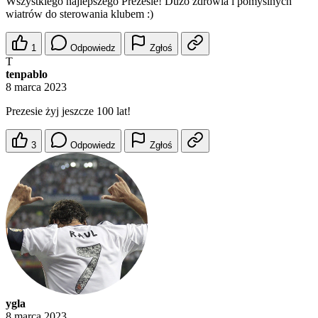
Wszystkiego najlepszego Prezesie! Dużo zdrowia i pomyślnych
wiatrów do sterowania klubem :)
1
Odpowiedz
Zgłoś
T
tenpablo
8 marca 2023
Prezesie żyj jeszcze 100 lat!
3
Odpowiedz
Zgłoś
ygla
8 marca 2023