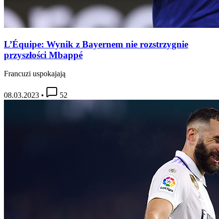
L’Équipe: Wynik z Bayernem nie rozstrzygnie
przyszłości Mbappé
Francuzi uspokajają
08.03.2023
•
52