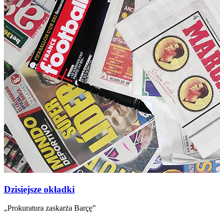
Dzisiejsze okładki
„Prokuratura zaskarża Barçę”