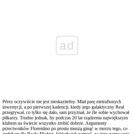
ad
Pérez oczywiście nie jest nieskazitelny. Miał parę nietrafionych
inwestycji, a po pierwszej kadencji, kiedy jego galaktyczny Real
przegrywał, co tylko się dało, sam przyznał, że źle sobie wychował
piłkarzy. Trudno jednak, by podczas 20 lat rządzenia największym
klubem na świecie wszystko zrobić dobrze. Argumenty
przeciwników Florentino po prostu muszą ginąć w morzu tego, co
zrobił on dla Realu Madryt. Jakkolwiek patrzeć, za jego panowania