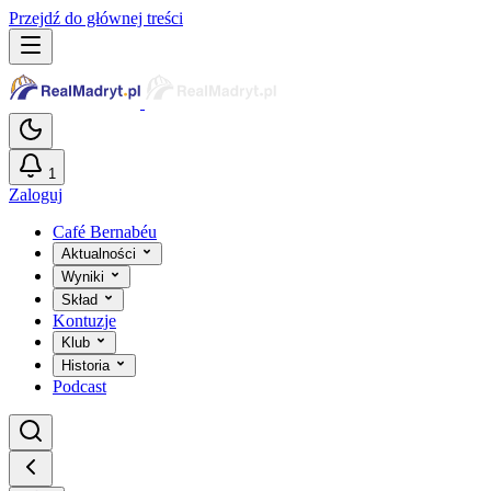
Przejdź do głównej treści
1
Zaloguj
Café Bernabéu
Aktualności
Wyniki
Skład
Kontuzje
Klub
Historia
Podcast