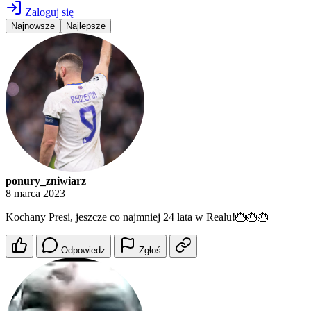
Zaloguj się
Najnowsze
Najlepsze
ponury_zniwiarz
8 marca 2023
Kochany Presi, jeszcze co najmniej 24 lata w Realu!🎂🎂🎂
Odpowiedz
Zgłoś