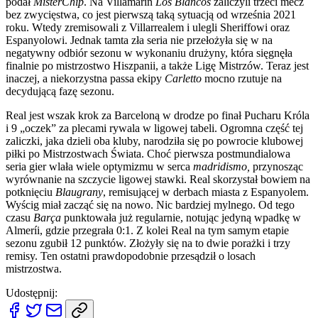
podał
MisterChip
. Na Villamarín
Los Blancos
zaliczyli trzeci mecz
bez zwycięstwa, co jest pierwszą taką sytuacją od września 2021
roku. Wtedy zremisowali z Villarrealem i ulegli Sheriffowi oraz
Espanyolowi. Jednak tamta zła seria nie przełożyła się w na
negatywny odbiór sezonu w wykonaniu drużyny, która sięgnęła
finalnie po mistrzostwo Hiszpanii, a także Ligę Mistrzów. Teraz jest
inaczej, a niekorzystna passa ekipy
Carletto
mocno rzutuje na
decydującą fazę sezonu.
Real jest wszak krok za Barceloną w drodze po finał Pucharu Króla
i 9 „oczek” za plecami rywala w ligowej tabeli. Ogromna część tej
zaliczki, jaka dzieli oba kluby, narodziła się po powrocie klubowej
piłki po Mistrzostwach Świata. Choć pierwsza postmundialowa
seria gier wlała wiele optymizmu w serca
madridismo,
przynosząc
wyrównanie na szczycie ligowej stawki. Real skorzystał bowiem na
potknięciu
Blaugrany
, remisującej w derbach miasta z Espanyolem.
Wyścig miał zacząć się na nowo. Nic bardziej mylnego. Od tego
czasu
Barça
punktowała już regularnie, notując jedyną wpadkę w
Almeríi, gdzie przegrała 0:1. Z kolei Real na tym samym etapie
sezonu zgubił 12 punktów. Złożyły się na to dwie porażki i trzy
remisy. Ten ostatni prawdopodobnie przesądził o losach
mistrzostwa.
Udostępnij: