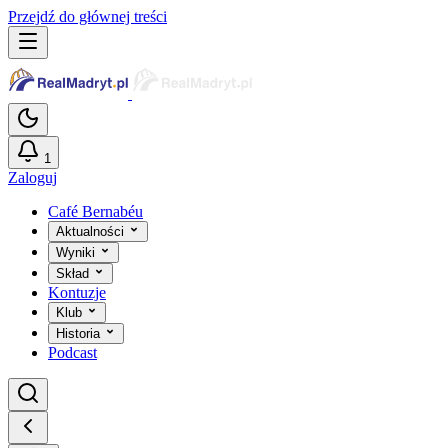
Przejdź do głównej treści
1
Zaloguj
Café Bernabéu
Aktualności
Wyniki
Skład
Kontuzje
Klub
Historia
Podcast