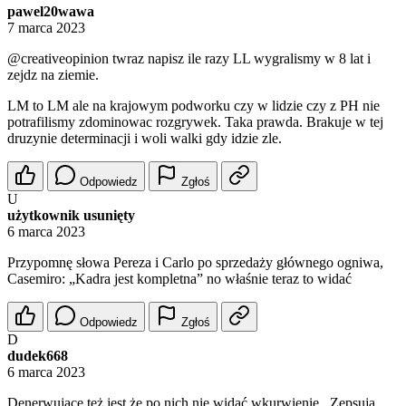
pawel20wawa
7 marca 2023
@creativeopinion
twraz napisz ile razy LL wygralismy w 8 lat i
zejdz na ziemie.
LM to LM ale na krajowym podworku czy w lidzie czy z PH nie
potrafilismy zdominowac rozgrywek. Taka prawda. Brakuje w tej
druzynie determinacji i woli walki gdy idzie zle.
Odpowiedz
Zgłoś
U
użytkownik usunięty
6 marca 2023
Przypomnę słowa Pereza i Carlo po sprzedaży głównego ogniwa,
Casemiro: „Kadra jest kompletna” no właśnie teraz to widać
Odpowiedz
Zgłoś
D
dudek668
6 marca 2023
Denerwujące też jest że po nich nie widać wkurwienie . Zepsują