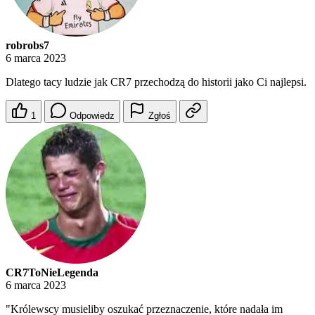
robrobs7
6 marca 2023
Dlatego tacy ludzie jak CR7 przechodzą do historii jako Ci najlepsi.
1
Odpowiedz
Zgłoś
CR7ToNieLegenda
6 marca 2023
"Królewscy musieliby oszukać przeznaczenie, które nadała im