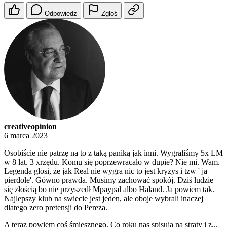
Odpowiedz
Zgłoś
creativeopinion
6 marca 2023
Osobiście nie patrzę na to z taką paniką jak inni. Wygraliśmy 5x LM
w 8 lat. 3 xrzędu. Komu się poprzewracało w dupie? Nie mi. Wam.
Legenda głosi, że jak Real nie wygra nic to jest kryzys i tzw ' ja
pierdole'. Gówno prawda. Musimy zachować spokój. Dziś ludzie
się złością bo nie przyszedł Mpaypal albo Haland. Ja powiem tak.
Najlepszy klub na swiecie jest jeden, ale oboje wybrali inaczej
dlatego zero pretensji do Pereza.
A teraz powiem coś śmiesznego. Co roku nas spisuja na straty i z...