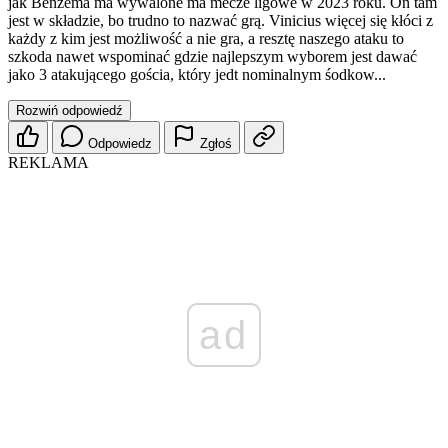
jak Benzema ma wywalone ma mecze ligowe w 2023 roku. On tam
jest w składzie, bo trudno to nazwać grą. Vinicius więcej się kłóci z
każdy z kim jest możliwość a nie gra, a resztę naszego ataku to
szkoda nawet wspominać gdzie najlepszym wyborem jest dawać
jako 3 atakującego gościa, który jedt nominalnym śodkow...
Rozwiń odpowiedź
Odpowiedz
Zgłoś
REKLAMA
ad