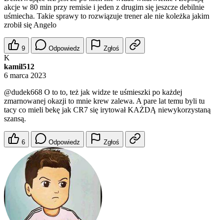
akcje w 80 min przy remisie i jeden z drugim się jeszcze debilnie
uśmiecha. Takie sprawy to rozwiązuje trener ale nie koleżka jakim
zrobił się Angelo
9
Odpowiedz
Zgłoś
K
kamil512
6 marca 2023
@dudek668
O to to, też jak widze te uśmieszki po każdej
zmarnowanej okazji to mnie krew zalewa. A pare lat temu byli tu
tacy co mieli bekę jak CR7 się irytował KAŻDĄ niewykorzystaną
szansą.
6
Odpowiedz
Zgłoś