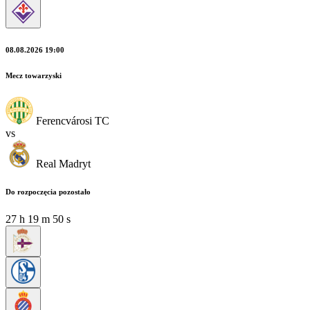
08.08.2026 19:00
Mecz towarzyski
Ferencvárosi TC
vs
Real Madryt
Do rozpoczęcia pozostało
27
h
19
m
49
s