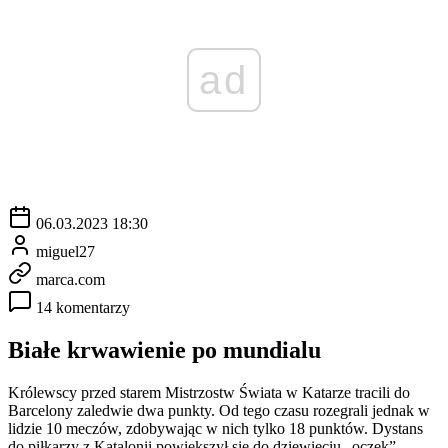
ad
06.03.2023 18:30
miguel27
marca.com
14 komentarzy
Białe krwawienie po mundialu
Królewscy przed starem Mistrzostw Świata w Katarze tracili do
Barcelony zaledwie dwa punkty. Od tego czasu rozegrali jednak w
lidzie 10 meczów, zdobywając w nich tylko 18 punktów. Dystans
do piłkarzy z Katalonii powiększył się do dziewięciu „oczek”.