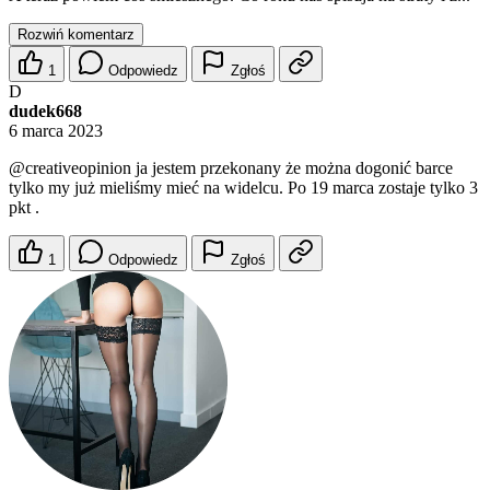
Rozwiń komentarz
1
Odpowiedz
Zgłoś
D
dudek668
6 marca 2023
@creativeopinion
ja jestem przekonany że można dogonić barce
tylko my już mieliśmy mieć na widelcu. Po 19 marca zostaje tylko 3
pkt .
1
Odpowiedz
Zgłoś