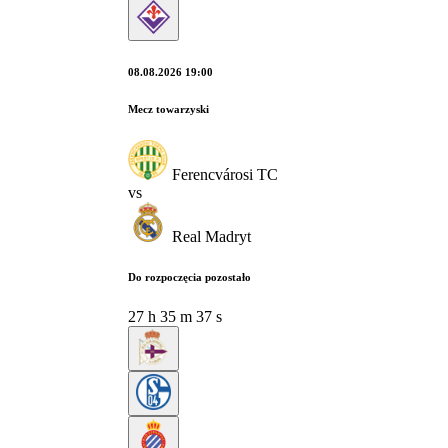
08.08.2026 19:00
Mecz towarzyski
Ferencvárosi TC
vs
Real Madryt
Do rozpoczęcia pozostało
27
h
35
m
36
s