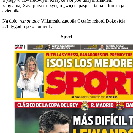
występ w czwartkowym Klasyku stoi pod dużym znakiem
zapytania; Xavi prosi drużynę o „więcej pasji” – tajna informacja
dziennika.
Na dole:
remontada
Villarrealu zatopiła Getafe; rekord Đokovicia,
278 tygodni jako numer 1.
Sport