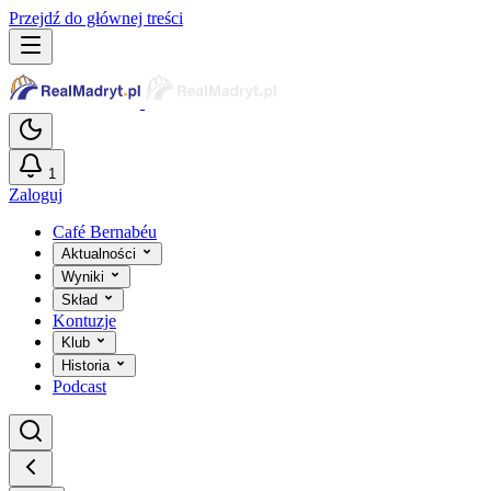
Przejdź do głównej treści
1
Zaloguj
Café Bernabéu
Aktualności
Wyniki
Skład
Kontuzje
Klub
Historia
Podcast