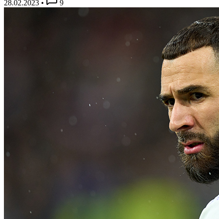
28.02.2023
•
9