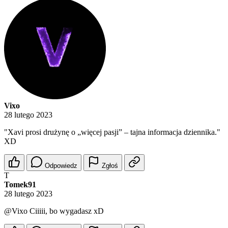
Vixo
28 lutego 2023
"Xavi prosi drużynę o „więcej pasji” – tajna informacja dziennika."
XD
Odpowiedz
Zgłoś
T
Tomek91
28 lutego 2023
@Vixo
Ciiiii, bo wygadasz xD