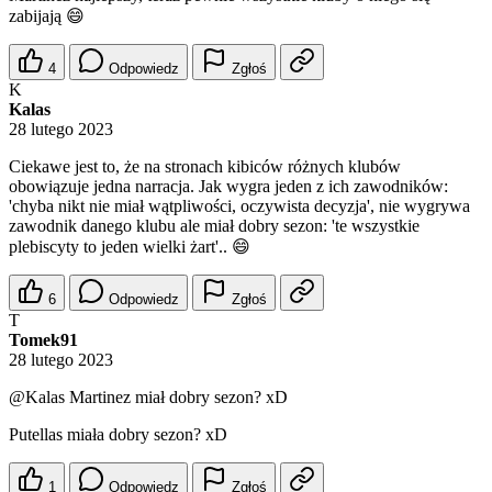
zabijają 😄
4
Odpowiedz
Zgłoś
K
Kalas
28 lutego 2023
Ciekawe jest to, że na stronach kibiców różnych klubów
obowiązuje jedna narracja. Jak wygra jeden z ich zawodników:
'chyba nikt nie miał wątpliwości, oczywista decyzja', nie wygrywa
zawodnik danego klubu ale miał dobry sezon: 'te wszystkie
plebiscyty to jeden wielki żart'.. 😄
6
Odpowiedz
Zgłoś
T
Tomek91
28 lutego 2023
@Kalas
Martinez miał dobry sezon? xD
Putellas miała dobry sezon? xD
1
Odpowiedz
Zgłoś