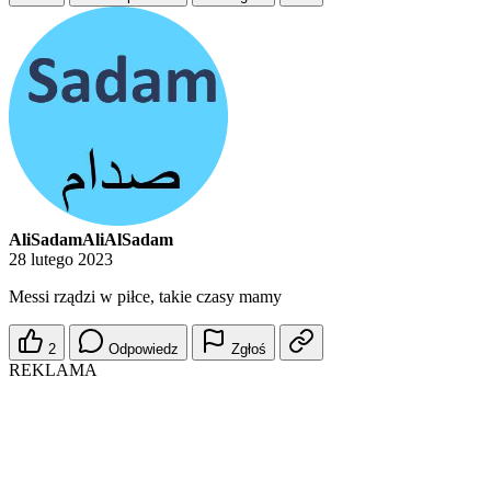
AliSadamAliAlSadam
28 lutego 2023
Messi rządzi w piłce, takie czasy mamy
2
Odpowiedz
Zgłoś
REKLAMA