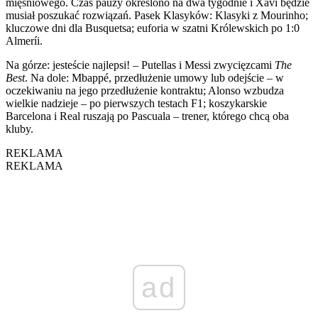
mięśniowego. Czas pauzy określono na dwa tygodnie i Xavi będzie
musiał poszukać rozwiązań. Pasek Klasyków: Klasyki z Mourinho;
kluczowe dni dla Busquetsa; euforia w szatni Królewskich po 1:0
Almeríi.
Na górze: jesteście najlepsi! – Putellas i Messi zwycięzcami
The
Best
. Na dole: Mbappé, przedłużenie umowy lub odejście – w
oczekiwaniu na jego przedłużenie kontraktu; Alonso wzbudza
wielkie nadzieje – po pierwszych testach F1; koszykarskie
Barcelona i Real ruszają po Pascuala – trener, którego chcą oba
kluby.
REKLAMA
REKLAMA
ad