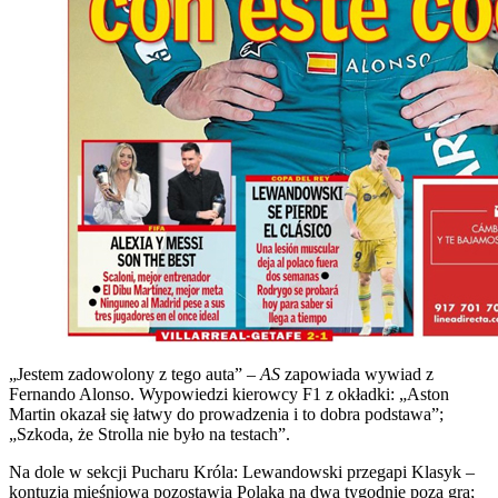
„Jestem zadowolony z tego auta” –
AS
zapowiada wywiad z
Fernando Alonso. Wypowiedzi kierowcy F1 z okładki: „Aston
Martin okazał się łatwy do prowadzenia i to dobra podstawa”;
„Szkoda, że Strolla nie było na testach”.
Na dole w sekcji Pucharu Króla: Lewandowski przegapi Klasyk –
kontuzja mięśniowa pozostawia Polaka na dwa tygodnie poza grą;