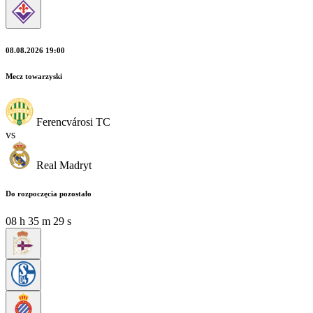
08.08.2026 19:00
Mecz towarzyski
Ferencvárosi TC
vs
Real Madryt
Do rozpoczęcia pozostało
08
h
35
m
27
s