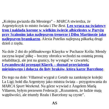
„Kolejna gwiazda dla Messiego” –
MARCA
stwierdza, że
Argentyńczyk to mistrz świata i
The Best
.
Leo wraca na światowy
tron i nakłada koronę w wielkim święcie albicelestes w Paryżu
przy Scalonim jako najlepszym trenerze i Dibu Martínezie jako
najlepszym bramkarzu
. Alexia Putellas najlepszą piłkarką drugi
dzień z rzędu.
Na dole 2 dni do półfinałowego Klasyku w Pucharze Króla: Mendy
zaczyna kopać piłkę – boczny obrońca wchodzi na ostatnią prostą
rehabilitacji, ale jest na granicy, by wystąpić w czwartek;
Lewandowski przegapi Klasyk – doznał przeciążenia
mięśniowego i dołącza do listy braków, która karze Barcelonę
.
Do tego na dole: Villarreal wygrał z Getafe na zamknięcie kolejki
La Ligi; hołd dla Argentyny jako mistrza świata – przygotowania do
MARCA Sport Weekend
. Na górze wywiad z Ángelem Maríą
Villarem, byłym prezesem Federacji: „Rozumiem, że ludzie mają
wątpliwości, ale triumfy Realu i Barcelony są czyste”.
AS