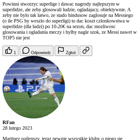
Powinni stworzyc superlige i dawac nagrody najlepszym w
superlidze, ale zeby glosowali ludzie, ogladajacy, obiektywnie. A
zeby nie bylo tak latwo, ze stado hindusow zaglosuje na Messiego
(o ile PSG by weszlo do superligi) to dac koszt czlonkowstwa w
superlidze (dla ludzi) po 10-20€ na sezon, dac mozliwosc
glosowania i ogladania meczy i bylby nagle szok, ze Messi nawet w
TOP5 nie jest
1
Odpowiedz
Zgłoś
RFan
28 lutego 2023
Martinez najlepszy, teraz pewnie wszystkie kluby o niego się