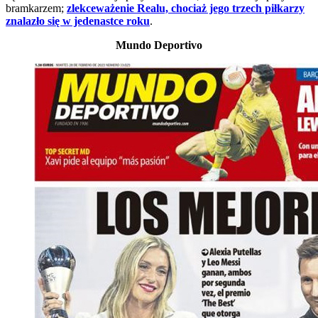
bramkarzem;
zlekceważenie Realu, chociaż jego trzech piłkarzy
znalazło się w jedenastce roku
.
Mundo Deportivo