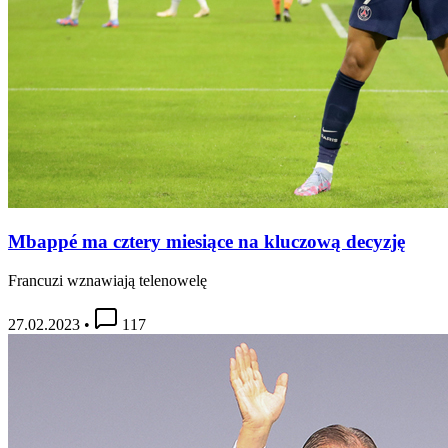
Mbappé ma cztery miesiące na kluczową decyzję
Francuzi wznawiają telenowelę
27.02.2023
•
117