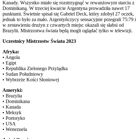
Kanady. Wszystko miało się rozstrzygnąć w rewanżowym starciu z
Dominikaną. W trzeciej kwarcie Argentyna prowadziła nawet 17
punktami. Świetnie spisał się Gabriel Deck, który zdobył 27 oczek,
jednak to było za mało. Argentyńczycy sensacyjnie przegrali 75:79 i
w zestawieniu drużyn z czwartych miejsc okazali się słabsi od
Brazylii. Mistrzostwa świata będą mogli oglądać tylko w telewizji.
Uczestnicy Mistrzostw Świata 2023
Afryka:
• Angola
• Egipt
• Republika Zielonego Przylądka
• Sudan Południowy
• Wybrzeże Kości Słoniowej
Ameryki:
• Brazylia
• Dominikana
• Kanada
• Meksyk
• Portoryko
• USA
• Wenezuela