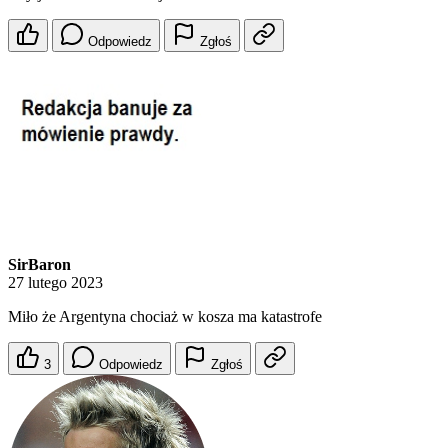
Odpowiedz
Zgłoś
SirBaron
27 lutego 2023
Miło że Argentyna chociaż w kosza ma katastrofe
3
Odpowiedz
Zgłoś