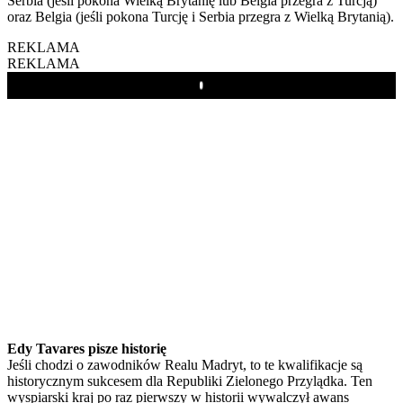
Serbia (jeśli pokona Wielką Brytanię lub Belgia przegra z Turcją)
oraz Belgia (jeśli pokona Turcję i Serbia przegra z Wielką Brytanią).
REKLAMA
REKLAMA
Play
Edy Tavares pisze historię
Jeśli chodzi o zawodników Realu Madryt, to te kwalifikacje są
historycznym sukcesem dla Republiki Zielonego Przylądka. Ten
wyspiarski kraj po raz pierwszy w historii wywalczył awans