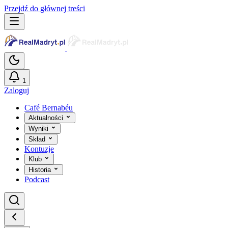
Przejdź do głównej treści
1
Zaloguj
Café Bernabéu
Aktualności
Wyniki
Skład
Kontuzje
Klub
Historia
Podcast