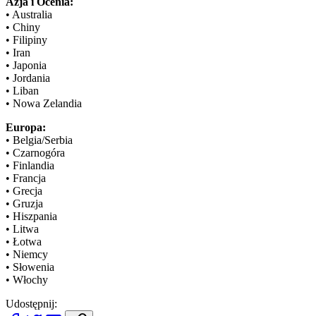
Azja i Ocenia:
• Australia
• Chiny
• Filipiny
• Iran
• Japonia
• Jordania
• Liban
• Nowa Zelandia
Europa:
• Belgia/Serbia
• Czarnogóra
• Finlandia
• Francja
• Grecja
• Gruzja
• Hiszpania
• Litwa
• Łotwa
• Niemcy
• Słowenia
• Włochy
Udostępnij: