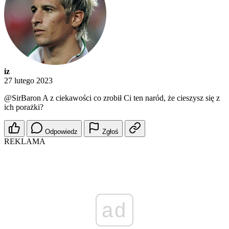
iz
27 lutego 2023
@SirBaron
A z ciekawości co zrobił Ci ten naród, że cieszysz się z
ich porażki?
Odpowiedz
Zgłoś
REKLAMA
ad