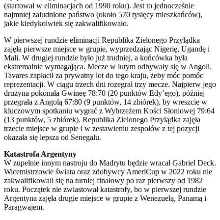
(startował w eliminacjach od 1990 roku). Jest to jednocześnie
najmniej zaludnione państwo (około 570 tysięcy mieszkańców),
jakie kiedykolwiek się zakwalifikowało.
W pierwszej rundzie eliminacji Republika Zielonego Przylądka
zajęła pierwsze miejsce w grupie, wyprzedzając Nigerię, Ugandę i
Mali. W drugiej rundzie było już trudniej, a końcówka była
ekstremalnie wymagająca. Mecze w lutym odbywały się w Angoli.
Tavares zapłacił za prywatny lot do tego kraju, żeby móc pomóc
reprezentacji. W ciągu trzech dni rozegrał trzy mecze. Najpierw jego
drużyna pokonała Gwineę 78:70 (20 punktów Edy’ego), później
przegrała z Angolą 67:80 (9 punktów, 14 zbiórek), by wreszcie w
kluczowym spotkaniu wygrać z Wybrzeżem Kości Słoniowej 79:64
(13 punktów, 5 zbiórek). Republika Zielonego Przylądka zajęła
trzecie miejsce w grupie i w zestawieniu zespołów z tej pozycji
okazała się lepsza od Senegalu.
Katastrofa Argentyny
W zupełnie innym nastroju do Madrytu będzie wracał Gabriel Deck.
Wicemistrzowie świata oraz zdobywcy AmeriCup w 2022 roku nie
zakwalifikowali się na turniej finałowy po raz pierwszy od 1982
roku. Początek nie zwiastował katastrofy, bo w pierwszej rundzie
Argentyna zajęła drugie miejsce w grupie z Wenezuelą, Panamą i
Paragwajem.