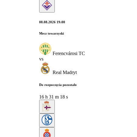
08.08.2026 19:00
Mecz towarzyski
Ferencvárosi TC
vs
Real Madryt
Do rozpoczęcia pozostało
16
h
31
m
17
s