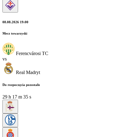
08.08.2026 19:00
Mecz towarzyski
Ferencvárosi TC
vs
Real Madryt
Do rozpoczęcia pozostało
29
h
17
m
34
s