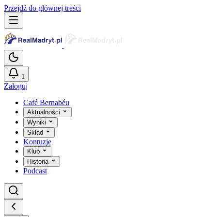
Przejdź do głównej treści
1
Zaloguj
Café Bernabéu
Aktualności
Wyniki
Skład
Kontuzje
Klub
Historia
Podcast