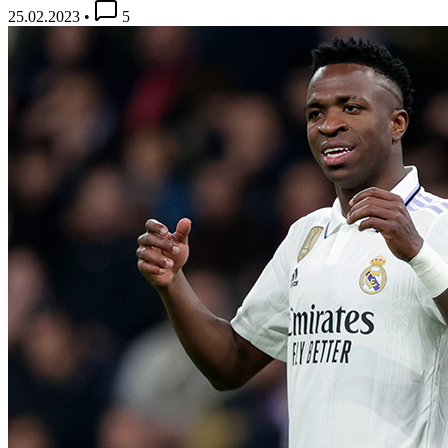
25.02.2023
•
5