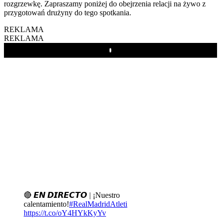
rozgrzewkę. Zapraszamy poniżej do obejrzenia relacji na żywo z
przygotowań drużyny do tego spotkania.
REKLAMA
REKLAMA
Play
🔴 𝙀𝙉 𝘿𝙄𝙍𝙀𝘾𝙏𝙊 | ¡Nuestro
calentamiento!
#RealMadridAtleti
https://t.co/oY4HYkKyYv