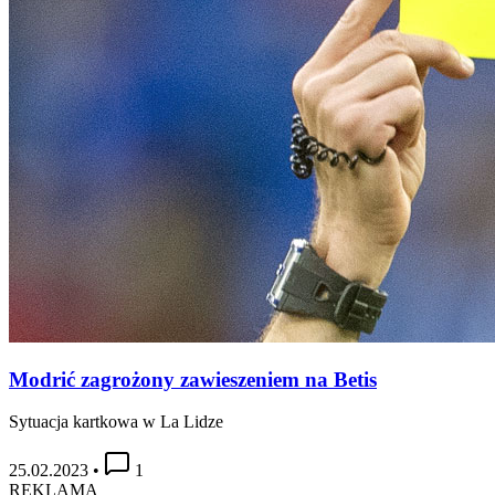
Modrić zagrożony zawieszeniem na Betis
Sytuacja kartkowa w La Lidze
25.02.2023
•
1
REKLAMA