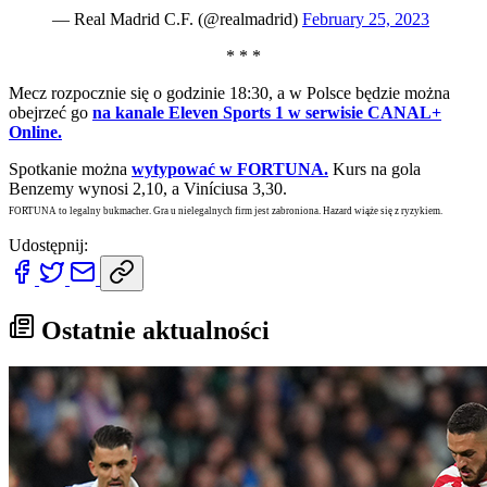
— Real Madrid C.F. (@realmadrid)
February 25, 2023
* * *
Mecz rozpocznie się o godzinie 18:30, a w Polsce będzie można
obejrzeć go
na kanale Eleven Sports 1 w serwisie CANAL+
Online.
Spotkanie można
wytypować w FORTUNA.
Kurs na gola
Benzemy wynosi 2,10, a Viníciusa 3,30.
FORTUNA to legalny bukmacher. Gra u nielegalnych firm jest zabroniona. Hazard wiąże się z ryzykiem.
Udostępnij:
Ostatnie aktualności