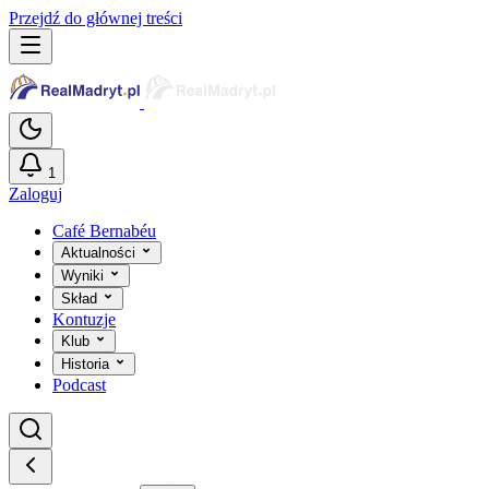
Przejdź do głównej treści
1
Zaloguj
Café Bernabéu
Aktualności
Wyniki
Skład
Kontuzje
Klub
Historia
Podcast