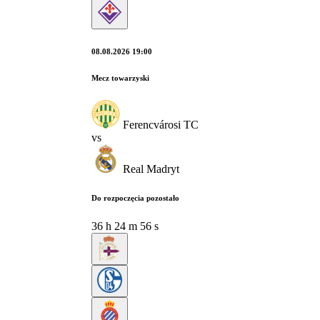
08.08.2026 19:00
Mecz towarzyski
Ferencvárosi TC
vs
Real Madryt
Do rozpoczęcia pozostało
36
h
24
m
55
s