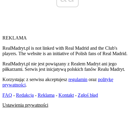
REKLAMA
RealMadryt.pl is not linked with Real Madrid and the Club's
players. The website is an initiative of Polish fans of Real Madrid.
RealMadryt.pl nie jest powiązany z Realem Madryt ani jego
piłkarzami. Serwis jest inicjatywą polskich fanów Realu Madryt.
Korzystając z serwisu akceptujesz
regulamin
oraz
politykę
prywatności
.
FAQ
-
Redakcja
-
Reklama
-
Kontakt
-
Zgłoś błąd
Ustawienia prywatności