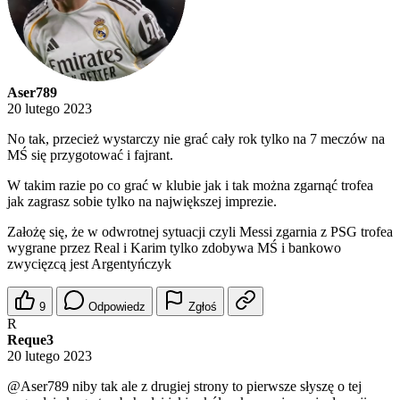
Aser789
20 lutego 2023
No tak, przecież wystarczy nie grać cały rok tylko na 7 meczów na
MŚ się przygotować i fajrant.
W takim razie po co grać w klubie jak i tak można zgarnąć trofea
jak zagrasz sobie tylko na największej imprezie.
Założę się, że w odwrotnej sytuacji czyli Messi zgarnia z PSG trofea
wygrane przez Real i Karim tylko zdobywa MŚ i bankowo
zwycięzcą jest Argentyńczyk
9
Odpowiedz
Zgłoś
R
Reque3
20 lutego 2023
@Aser789
niby tak ale z drugiej strony to pierwsze słyszę o tej