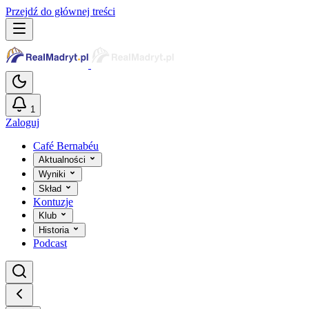
Przejdź do głównej treści
1
Zaloguj
Café Bernabéu
Aktualności
Wyniki
Skład
Kontuzje
Klub
Historia
Podcast