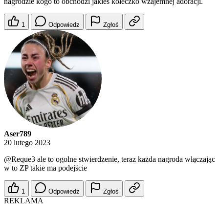
nagrodzie kogo to obchodzi jakies kółeczko wzajemnej adoracji.
1
Odpowiedz
Zgłoś
Aser789
20 lutego 2023
@Reque3
ale to ogolne stwierdzenie, teraz każda nagroda włączając
w to ZP takie ma podejście
1
Odpowiedz
Zgłoś
REKLAMA