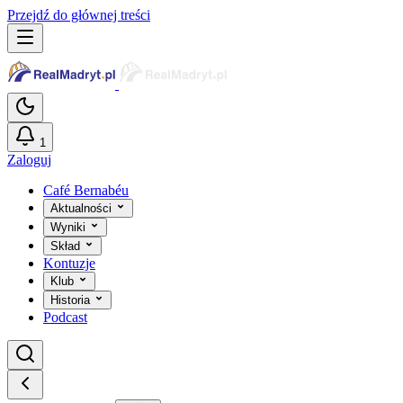
Przejdź do głównej treści
1
Zaloguj
Café Bernabéu
Aktualności
Wyniki
Skład
Kontuzje
Klub
Historia
Podcast